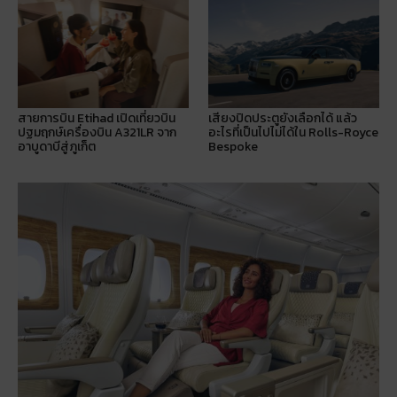
สายการบิน Etihad เปิดเที่ยวบิน
เสียงปิดประตูยังเลือกได้ แล้ว
ปฐมฤกษ์เครื่องบิน A321LR จาก
อะไรที่เป็นไปไม่ได้ใน Rolls-Royce
อาบูดาบีสู่ภูเก็ต
Bespoke