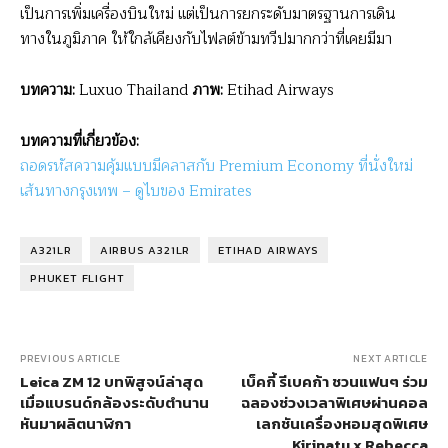
เป็นการเพิ่มเครื่องบินใหม่ แต่เป็นการยกระดับมาตรฐานการเดิน
ทางในภูมิภาค ให้ใกล้เคียงกับไฟลต์ข้ามทวีปมากกว่าที่เคยมีมา
บทความ:
Luxuo Thailand
ภาพ:
Etihad Airways
บทความที่เกี่ยวข้อง:
ถอดรหัสความคุ้มแบบมีคลาสกับ Premium Economy ที่นั่งใหม่
เส้นทางกรุงเทพ – ดูไบของ Emirates
A321LR
AIRBUS A321LR
ETIHAD AIRWAYS
PHUKET FLIGHT
PREVIOUS ARTICLE
NEXT ARTICLE
Leica ZM 12 บทพิสูจน์ล่าสุด
เบ็คกี้ รีเบคก้า ชวนแฟนๆ ร่วม
เมื่อแบรนด์กล้องระดับตำนาน
ฉลองช่วงเวลาพิเศษผ่านคอล
หันมาผลิตนาฬิกา
เลกชันเครื่องหอมสุดพิเศษ
Kirinatu x Rebecca