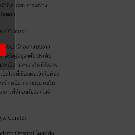
รเข้าถึงประสบการณ์ทาง
ง่ายดาย
llian Wu) นักออกแบบจาก
สำหรับผู้อยู่อาศัย ประดับ
่ประณีต และแสงไฟที่คัดสรร
ปิดโล่งที่เชื่อมต่อเข้ากับห้อง
ละหลีกหนีจากความวุ่นวายใน
อาคารที่พักอาศัยและไลฟ์
arin Oriental โดยผู้พัก