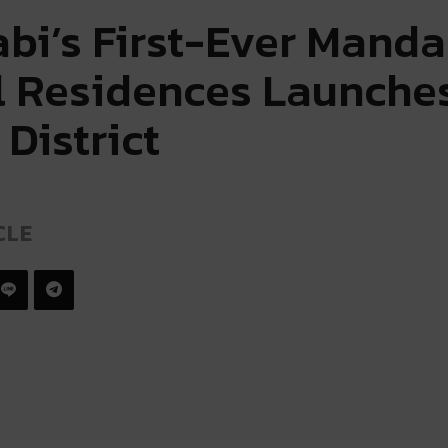
bi’s First-Ever Manda
l Residences Launches
 District
CLE