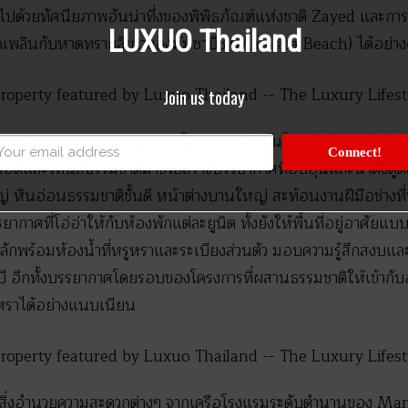
่นไปด้วยทัศนียภาพอันน่าทึ่งของพิพิธภัณฑ์แห่งชาติ Zayed และกา
LUXUO Thailand
เพลินกับหาดทรายสีขาวของมัมซาบีช (Mamsha Beach) ได้อย่าง
Join us today
รับการออกแบบและตกแต่งภายในอย่างพิถีพิถันโดย ลิเลียน วู (Li
Connect!
เนื้อดีและโทนสีธรรมชาติมาช่วยสร้างบรรยากาศที่อบอุ่นและน่าดึงดูด
 หินอ่อนธรรมชาติชั้นดี หน้าต่างบานใหญ่ สะท้อนงานฝีมือช่างที
ยากาศที่โอ่อ่าให้กับห้องพักแต่ละยูนิต ทั้งยังให้พื้นที่อยู่อาศัยแบบเ
ลักพร้อมห้องน้ำที่หรูหราและระเบียงส่วนตัว มอบความรู้สึกสงบแ
ดาบี อีกทั้งบรรยากาศโดยรอบของโครงการที่ผสานธรรมชาติให้เข้ากับ
รูหราได้อย่างแนบเนียน
ะสิ่งอำนวยความสะดวกต่างๆ จากเครือโรงแรมระดับตำนานของ Mand