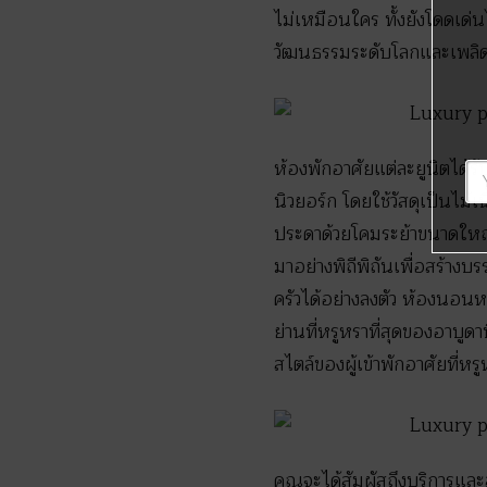
ไม่เหมือนใคร ทั้งยังโดดเด
วัฒนธรรมระดับโลกและเพลิด
ห้องพักอาศัยแต่ละยูนิตได้
นิวยอร์ก โดยใช้วัสดุเป็นไม้
ประดาด้วยโคมระย้าขนาดใหญ่
มาอย่างพิถีพิถันเพื่อสร้างบรร
ครัวได้อย่างลงตัว ห้องนอนห
ย่านที่หรูหราที่สุดของอาบู
สไตล์ของผู้เข้าพักอาศัยที่ห
คุณจะได้สัมผัสถึงบริการแล