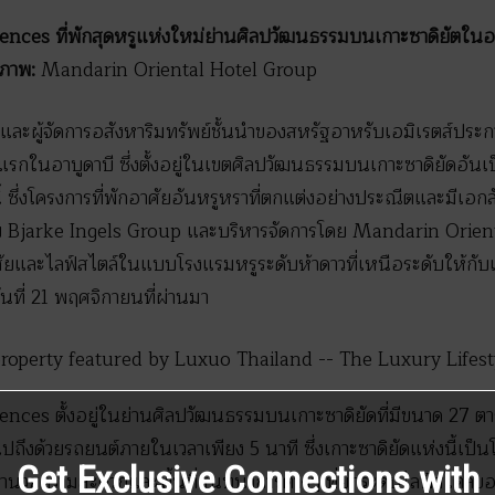
nces ที่พักสุดหรูแห่งใหม่ย่านศิลปวัฒนธรรมบนเกาะซาดิยัตในอา
ภาพ:
Mandarin Oriental Hotel Group
 และผู้จัดการอสังหาริมทรัพย์ชั้นนำของสหรัฐอาหรับเอมิเรตส์ปร
กในอาบูดาบี ซึ่งตั้งอยู่ในเขตศิลปวัฒนธรรมบนเกาะซาดิยัดอันเป็นย
ี้ ซึ่งโครงการที่พักอาศัยอันหรูหราที่ตกแต่งอย่างประณีตและมีเ
ดย Bjarke Ingels Group และบริหารจัดการโดย Mandarin Orient
ละไลฟ์สไตล์ในแบบโรงแรมหรูระดับห้าดาวที่เหนือระดับให้กับเจ้า
ันที่ 21 พฤศจิกายนที่ผ่านมา
ces ตั้งอยู่ในย่านศิลปวัฒนธรรมบนเกาะซาดิยัดที่มีขนาด 27 ตาร
ถึงด้วยรถยนต์ภายในเวลาเพียง 5 นาที ซึ่งเกาะซาดิยัดแห่งนี้เป็
Get Exclusive Connections with
่งอำนวยความสะดวกและพื้นที่สันทนาการต่างๆ ที่ยกระดับไลฟ์สไตล์ขอ