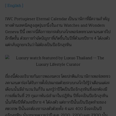
[ English ]
IWC Portugieser Eternal Calendar เป็นนาฬิกาที่มีความสำคัญ
ทางด้านเทคนิคสูงสุดรุ่นหนึ่งในงาน Watches and Wonders
Geneva ปีนี้ เพราะนี่คือการยกระดับกลไกเพอร์เพทชวลคาเลนดาร์ไป
อีกขีดขั้น ด้วยการกำจัดปัญหาที่เกิดขึ้นในปีที่ตัวเลขปีหาร 4 ได้ลงตัว
แต่กลับถูกยกเว้นว่าไม่ต้องเป็นปีอธิกสุรทิน
เรื่องนี้ต้องอธิบายกันยาวพอสมควร โดยปกติแล้วนาฬิกาเพอร์เพทชว
ลคาเลนดาร์จะได้รับการตั้งโปรแกรมด้วยระบบกลไกให้รู้ว่าเดือนแต่ละ
เดือนนั้นมีจำนวนวันกี่วัน และรู้ว่าปีใดเป็นปีอธิกสุรทินซึ่งจะต้องมี
การเพิ่มวันที่ 29 กุมภาพันธ์เข้ามาในปฏิทิน ปีที่จะเป็นปีอธิกสุรทิน
นั้นก็คือปีที่ตัวเลขปีหาร 4 ได้ลงตัว แต่หากปีนั้นเป็นปีสุดท้ายของ
ศตวรรษ ปีนั้นจะต้องหารลงตัวด้วยทั้ง 4 และ 400 จึงจะเป็นปี
อธิกสุรทิน นั่นหมายความว่าปี ค.ศ. 2100, 2200 และ 2300 นั้น