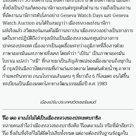
ประเทศกว่า 50 องค์กร เช่น องค์การสหประชาชาติ องค์การอนามัยโลก
ทั้งยังเป็นบ้านเกิดของนาฬิกาแบรนด์หรูระดับตำนาน รวมถึงเป็นสถาน
ที่จัดงานนาฬิการะดับโลกอย่าง Geneva Watch Days และ Geneva
Watch Auction จนได้รับสมญาว่า เมืองหลวงแห่งนาฬิกา
แท้จริงแล้ว สวิตเซอร์แลนด์ไม่มีการสถาปนาเมืองหลวงอย่างเป็นทางการ
แต่ในทางปฏิบัติถือว่ากรุงเบิร์นเป็นเมืองหลวงและศูนย์กลางการ
ปกครองประเทศ เนื่องจากเป็นจุดเชื่อมระหว่างภูมิภาคที่สื่อสารด้วย
ภาษาเยอรมันและภาษาฝรั่งเศส โดยคำว่า “เบิร์น” เป็นภาษาเยอรมัน
โบราณ แปลว่า “หมี” ที่กลายมาเป็นสัญลักษณ์ของเมืองมาจนถึงทุกวัน
นี้ กรุงเบิร์นมีสถาปัตยกรรมที่เก่าแก่และงดงาม โดดเด่นด้วยน้ำพุ อาคาร
กำแพงหินทราย ถนนโบราณเส้นแคบ ๆ ที่ยาวถึง 6 กิโลเมตร จนได้ขึ้น
ทะเบียนเป็นเมืองมรดกโลกทางวัฒนธรรมเมื่อปี ค.ศ. 1983
เมืองเบิร์น ประเทศสวิตเซอร์แลนด์
รีโอ เดอ จาเนโรไม่ได้เป็นเมืองหลวงของประเทศบราซิล
หลายคนเข้าใจว่าเมืองหลวงของบราซิลคือ รีโอเดจาเนโร หรือที่มักเรียกว่า
รีโอ ซึ่งอันที่จริงก็ไม่ได้ผิดไปเสียทั้งหมด แต่อาจต้องปรับฐานข้อมูลใน