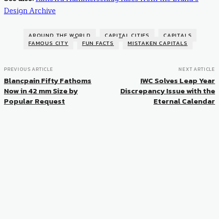
Design Archive
AROUND THE WORLD
CAPITAL CITIES
CAPITALS
FAMOUS CITY
FUN FACTS
MISTAKEN CAPITALS
PREVIOUS ARTICLE
NEXT ARTICLE
Blancpain Fifty Fathoms
IWC Solves Leap Year
Now in 42 mm Size by
Discrepancy Issue with the
Popular Request
Eternal Calendar