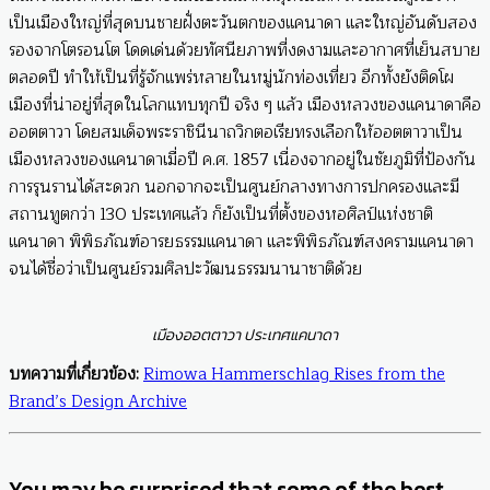
เป็นเมืองใหญ่ที่สุดบนชายฝั่งตะวันตกของแคนาดา และใหญ่อันดับสอง
รองจากโตรอนโต โดดเด่นด้วยทัศนียภาพที่งดงามและอากาศที่เย็นสบาย
ตลอดปี ทำให้เป็นที่รู้จักแพร่หลายในหมู่นักท่องเที่ยว อีกทั้งยังติดโผ
เมืองที่น่าอยู่ที่สุดในโลกแทบทุกปี จริง ๆ แล้ว เมืองหลวงของแคนาดาคือ
ออตตาวา โดยสมเด็จพระราชินีนาถวิกตอเรียทรงเลือกให้ออตตาวาเป็น
เมืองหลวงของแคนาดาเมื่อปี ค.ศ. 1857 เนื่องจากอยู่ในชัยภูมิที่ป้องกัน
การรุนรานได้สะดวก นอกจากจะเป็นศูนย์กลางทางการปกครองและมี
สถานทูตกว่า 130 ประเทศแล้ว ก็ยังเป็นที่ตั้งของหอศิลป์แห่งชาติ
แคนาดา พิพิธภัณฑ์อารยธรรมแคนาดา และพิพิธภัณฑ์สงครามแคนาดา
จนได้ชื่อว่าเป็นศูนย์รวมศิลปะวัฒนธรรมนานาชาติด้วย
เมืองออตตาวา ประเทศแคนาดา
บทความที่เกี่ยวข้อง:
Rimowa Hammerschlag Rises from the
Brand’s Design Archive
You may be surprised that some of the best