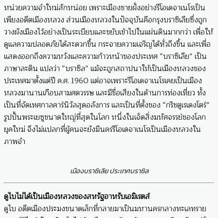
หน่วยความจำใหม่สักหน่อย เพราะเมืองชายฝั่งอย่างรีโอเดจาเนโรเป็น
เพียงอดีตเมืองหลวง ส่วนเมืองหลวงในปัจจุบันคือกรุงบราซิเลียซึ่งถูก
วางผังเมืองไว้อย่างเป็นระเบียบและขยับเข้าไปในแผ่นดินมากกว่า เพื่อให้
ดูแลความปลอดภัยได้สะดวกขึ้น กระจายความเจริญได้ทั่วถึงขึ้น และเพื่อ
แสดงออกถึงความหวังและความก้าวหน้าของประเทศ “บราซิเลีย” เป็น
ภาษาละติน แปลว่า “บราซิล” แม้จะถูกสถาปนาให้เป็นเมืองหลวงของ
ประเทศมาตั้งแต่ปี ค.ศ. 1960 แต่อาจเพราะรีโอเดจาเนโรเคยเป็นเมือง
หลวงมานานเกือบสามศตวรรษ และมีชื่อเสียงในด้านการท่องเที่ยว ทั้ง
เป็นที่จัดเทศกาลคาร์นิวัลสุดอลังการ และเป็นที่ตั้งของ “กริชตูเรเดงโตร์”
รูปปั้นพระเยซูขนาดใหญ่ที่สุดในโลก หนึ่งในเจ็ดสิ่งมหัศจรรย์ของโลก
ยุคใหม่ จึงไม่แปลกที่ผู้คนจะยังมีนครรีโอเดจาเนโรเป็นเมืองหลวงใน
ภาพจำ
เมืองบราซิเลีย ประเทศบราซิล
ดูไบ
ไม่ได้เป็นเมืองหลวงของ
สหรัฐอาหรับเอมิเรตส์
ดูไบ อดีตเมืองประมงขนาดเล็กที่กลายมาเป็นมหานครกลางทะเลทราย