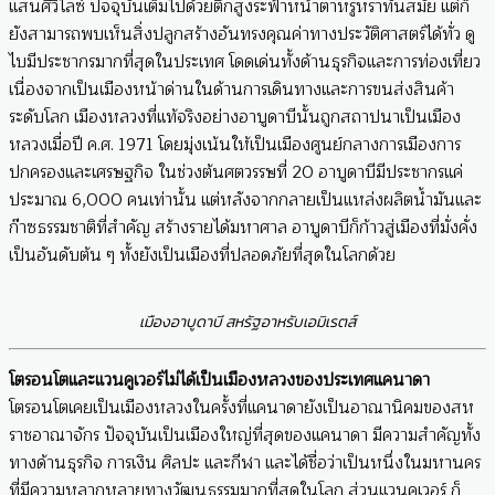
แสนศิวิไลซ์ ปัจจุบันเต็มไปด้วยตึกสูงระฟ้าหน้าตาหรูหราทันสมัย แต่ก็
ยังสามารถพบเห็นสิ่งปลูกสร้างอันทรงคุณค่าทางประวัติศาสตร์ได้ทั่ว ดู
ไบมีประชากรมากที่สุดในประเทศ โดดเด่นทั้งด้านธุรกิจและการท่องเที่ยว
เนื่องจากเป็นเมืองหน้าด่านในด้านการเดินทางและการขนส่งสินค้า
ระดับโลก เมืองหลวงที่แท้จริงอย่างอาบูดาบีนั้นถูกสถาปนาเป็นเมือง
หลวงเมื่อปี ค.ศ. 1971 โดยมุ่งเน้นให้เป็นเมืองศูนย์กลางการเมืองการ
ปกครองและเศรษฐกิจ ในช่วงต้นศตวรรษที่ 20 อาบูดาบีมีประชากรแค่
ประมาณ 6,000 คนเท่านั้น แต่หลังจากกลายเป็นแหล่งผลิตน้ำมันและ
ก๊าซธรรมชาติที่สำคัญ สร้างรายได้มหาศาล อาบูดาบีก็ก้าวสู่เมืองที่มั่งคั่ง
เป็นอันดับต้น ๆ ทั้งยังเป็นเมืองที่ปลอดภัยที่สุดในโลกด้วย
เมืองอาบูดาบี สหรัฐอาหรับเอมิเรตส์
โตรอนโตและแวนคูเวอร์
ไม่ได้เป็นเมืองหลวงของ
ประเทศแคนาดา
โตรอนโตเคยเป็นเมืองหลวงในครั้งที่แคนาดายังเป็นอาณานิคมของสห
ราชอาณาจักร ปัจจุบันเป็นเมืองใหญ่ที่สุดของแคนาดา มีความสำคัญทั้ง
ทางด้านธุรกิจ การเงิน ศิลปะ และกีฬา และได้ชื่อว่าเป็นหนึ่งในมหานคร
ที่มีความหลากหลายทางวัฒนธรรมมากที่สุดในโลก ส่วนแวนคูเวอร์ ก็