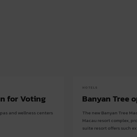
HOTELS
n for Voting
Banyan Tree o
spas and wellness centers
The new Banyan Tree Maca
Macau resort complex, providi
suite resort offers such ex