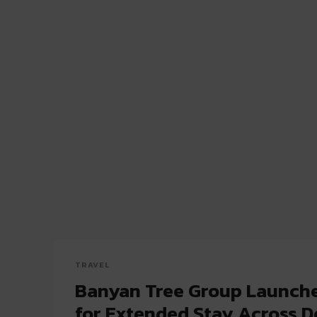
TRAVEL
Banyan Tree Group Launche
for Extended Stay Across D