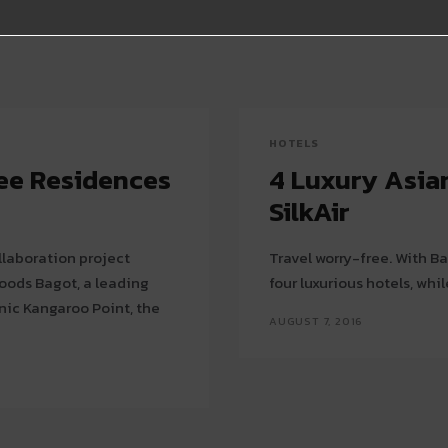
HOTELS
ee Residences
4 Luxury Asia
SilkAir
llaboration project
Travel worry-free. With B
oods Bagot, a leading
four luxurious hotels, whil
nic Kangaroo Point, the
AUGUST 7, 2016