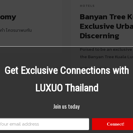
HOTELS
nomy
Banyan Tree K
Exclusive Urb
พาคำ โคจรมาพบกัน
Discerning
Poised to be an exclusive 
the Banyan Tree Kuala Lum
Get Exclusive Connections with
APRIL 20, 2018
LUXUO Thailand
Join us today
Connect!