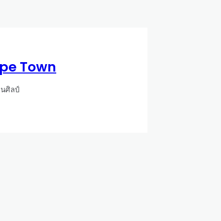
ape Town
านศิลป์