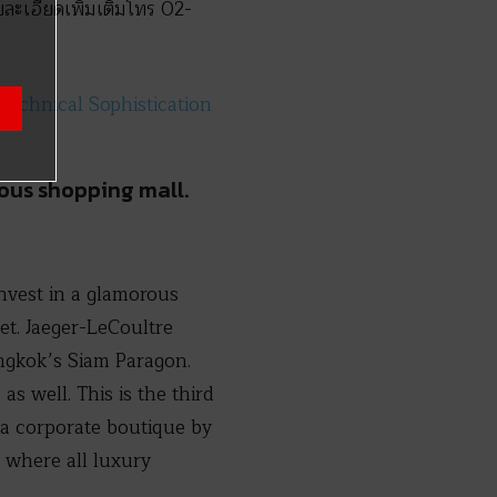
ยละเอียดเพิ่มเติมโทร 02-
Technical Sophistication
ous shopping mall.
invest in a glamorous
et. Jaeger-LeCoultre
ngkok’s Siam Paragon.
 well. This is the third
s a corporate boutique by
a where all luxury