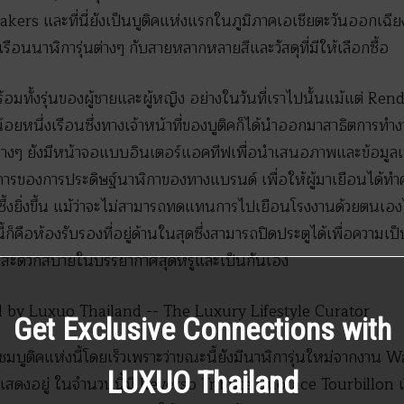
 และที่นี่ยังเป็นบูติคแห่งแรกในภูมิภาคเอเชียตะวันออกเฉียงใต
อนนาฬิการุ่นต่างๆ กับสายหลากหลายสีและวัสดุที่มีให้เลือกซื้อ
ร้อมทั้งรุ่นของผู้ชายและผู้หญิง อย่างในวันที่เราไปนั้นแม้แต่ R
น้อยหนึ่งเรือนซึ่งทางเจ้าหน้าที่ของบูติคก็ได้นำออกมาสาธิตการท
่างๆ ยังมีหน้าจอแบบอินเตอร์แอคทีฟเพื่อนำเสนอภาพและข้อมูลเพิ
การของการประดิษฐ์นาฬิกาของทางแบรนด์ เพื่อให้ผู้มาเยือนได้ทำคว
ซึ้งยิ่งขึ้น แม้ว่าจะไม่สามารถทดแทนการไปเยือนโรงงานด้วยตนเอ
้ก็คือห้องรับรองที่อยู่ด้านในสุดซึ่งสามารถปิดประตูได้เพื่อความเป
างสะดวกสบายในบรรยากาศสุดหรูและเป็นกันเอง
Get Exclusive Connections with
มบูติคแห่งนี้โดยเร็วเพราะว่าขณะนี้ยังมีนาฬิการุ่นใหม่จากงา
LUXUO Thailand
สดงอยู่ ในจำนวนนี้มี Reverso Tribute Duoface Tourbillon เรื