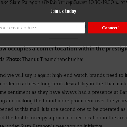
 ของ Siam Paragon เปิดให้บริการทุกวันเวลา 10.30-19.30 น. รา
Join us today
LeCoultre Presents Reverso Novelties for Every Level of 
Connect!
w occupies a corner location within the prestigi
nda
Photo:
Thanut Treamchanchuchai
and we will say it again: high-end watch brands need to 
n order to achieve long-term desirability in the Thai mark
me sentiment as they have always had a presence at Ba
g and making the brand more prominent over the years as
ened at this mall. It is the second one to be operated a
d the first to occupy a prime corner location in the are
e under Siam Paragon’s new zoning initiative.