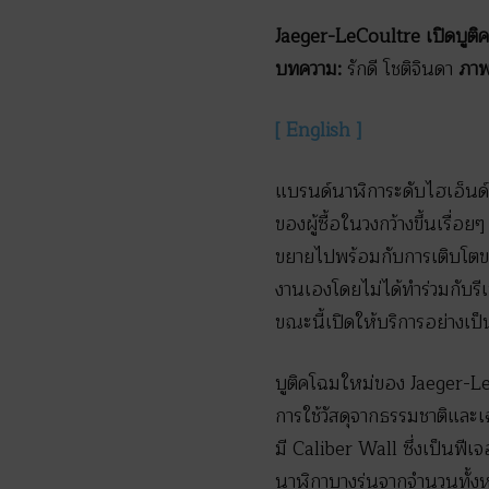
Jaeger-LeCoultre เปิดบูติค
บทความ:
รักดี โชติจินดา
ภาพ
[ English ]
แบรนด์นาฬิการะดับไฮเอ็นด์
ของผู้ซื้อในวงกว้างขึ้นเรื่อ
ขยายไปพร้อมกับการเติบโตของห
งานเองโดยไม่ได้ทำร่วมกับรี
ขณะนี้เปิดให้บริการอย่างเป็น
บูติคโฉมใหม่ของ Jaeger-LeC
การใช้วัสดุจากธรรมชาติและเ
มี Caliber Wall ซึ่งเป็นฟี
นาฬิกาบางรุ่นจากจำนวนทั้งห