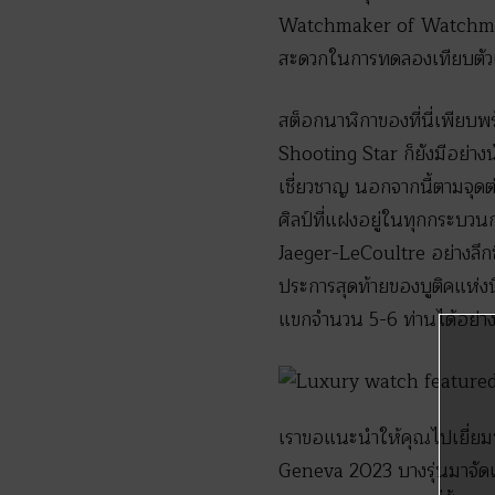
Watchmaker of Watchmakers
สะดวกในการทดลองเทียบตัวเรื
สต็อกนาฬิกาของที่นี่เพียบพ
Shooting Star ก็ยังมีอย่าง
เชี่ยวชาญ นอกจากนี้ตามจุดต
ศิลป์ที่แฝงอยู่ในทุกกระบวน
Jaeger-LeCoultre อย่างลึก
ประการสุดท้ายของบูติคแห่งนี
แขกจำนวน 5-6 ท่านได้อย่
เราขอแนะนำให้คุณไปเยี่ยมช
Geneva 2023 บางรุ่นมาจัดแ