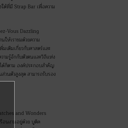
้ที่มี Strap Bar เพื่อความ
endez-Vous Dazzling
ำงานให้เราชมด้วยความ
่มเติมเกี่ยวกับศาสตร์และ
ามรู้จักกับตัวตนและวิถีแห่ง
งได้ก็ตาม องค์ประกอบสำคัญ
็นส่วนตัวสูงสุด สามารถรับรอง
น Watches and Wonders
อนงามอยู่ด้วย บูติค