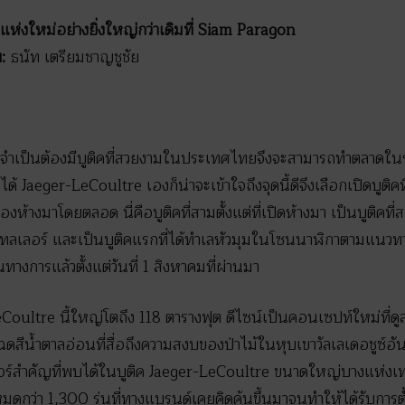
แห่งใหม่อย่างยิ่งใหญ่กว่าเดิมที่ Siam Paragon
:
ธนัท เตรียมชาญชูชัย
จำเป็นต้องมีบูติคที่สวยงามในประเทศไทยจึงจะสามารถทำตลาดในร
ยๆ ได้ Jaeger-LeCoultre เองก็น่าจะเข้าใจถึงจุดนี้ดีจึงเลือกเปิดบู
้างมาโดยตลอด นี่คือบูติคที่สามตั้งแต่ที่เปิดห้างมา เป็นบูติคที่
เทลเลอร์ และเป็นบูติคแรกที่ได้ทำเลหัวมุมในโซนนาฬิกาตามแนวทา
ทางการแล้วตั้งแต่วันที่ 1 สิงหาคมที่ผ่านมา
oultre นี้ใหญ่โตถึง 118 ตารางฟุต ดีไซน์เป็นคอนเซปท์ใหม่ที่ดูส
ฉดสีน้ำตาลอ่อนที่สื่อถึงความสงบของป่าไม้ในหุบเขาวัลเลเดอชูซ์อั
เจอร์สำคัญที่พบได้ในบูติค Jaeger-LeCoultre ขนาดใหญ่บางแห่งเท่
มดกว่า 1,300 รุ่นที่ทางแบรนด์เคยคิดค้นขึ้นมาจนทำให้ได้รับการ