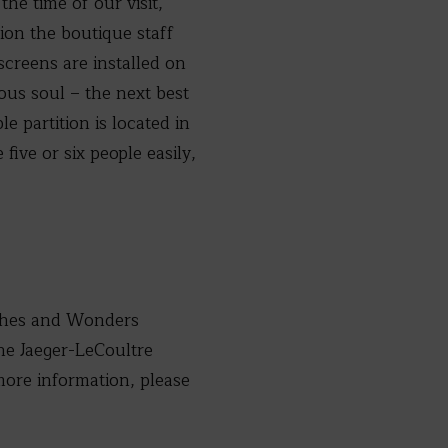
he time of our visit,
ion the boutique staff
screens are installed on
ous soul – the next best
e partition is located in
ive or six people easily,
tches and Wonders
he Jaeger-LeCoultre
more information, please