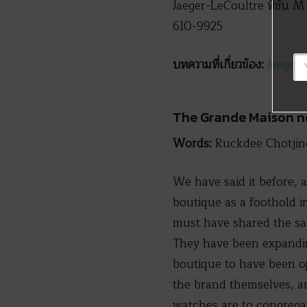
Jaeger-LeCoultre ที่ชั้น M
610-9925
บทความที่เกี่ยวข้อง:
Jaeger-
The Grande Maison no
Words:
Ruckdee Chotji
We have said it before, 
boutique as a foothold i
must have shared the sa
They have been expandin
boutique to have been op
the brand themselves, an
watches are to congregat