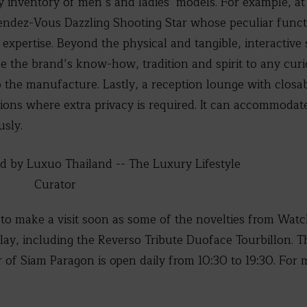
 inventory of men’s and ladies’ models. For example, at t
Rendez-Vous Dazzling Shooting Star whose peculiar funct
expertise. Beyond the physical and tangible, interactive 
se the brand’s know-how, tradition and spirit to any curi
to the manufacture. Lastly, a reception lounge with closabl
ions where extra privacy is required. It can accommodate f
usly.
to make a visit soon as some of the novelties from Wa
ay, including the Reverso Tribute Duoface Tourbillon. T
of Siam Paragon is open daily from 10:30 to 19:30. For 