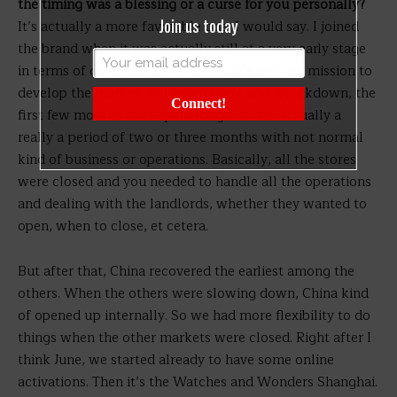
the timing was a blessing or a curse for you personally?
Join us today
It’s actually a more favorable one, I would say. I joined
the brand when it was actually still at a very early stage
in terms of development in China. We had the mission to
develop the market, but when there was a lockdown, the
Connect!
first few months were quite tough. It was actually a
really a period of two or three months with not normal
kind of business or operations. Basically, all the stores
were closed and you needed to handle all the operations
and dealing with the landlords, whether they wanted to
open, when to close, et cetera.
But after that, China recovered the earliest among the
others. When the others were slowing down, China kind
of opened up internally. So we had more flexibility to do
things when the other markets were closed. Right after I
think June, we started already to have some online
activations. Then it’s the Watches and Wonders Shanghai.