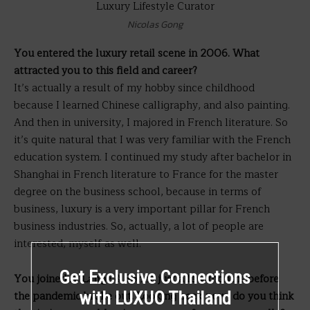
Nicolas Gong
You entered the luxury retail scene in 2006. What
attracted you to this field and career?
It’s actually a result of my hobby since childhood
because I learned Chinese calligraphy, and also painting.
And then in university, I majored in French literature. So
it’s quite natural that I was very familiar with the French
education system. I continued my study after bachelor in
Shanghai in French literature to France for the master
degree on the business school, because in terms of
business, luxury is a very important pillar for French
business industries. So, actually, a lot of people are
interested, myself as well.
Get Exclusive Connections
You joined A. Lange & Söhne just a few months before
the pandemic broke out. Looking back now, do you think
with LUXUO Thailand