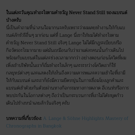
ในแต่ละวันคุณทำอะไรตามคำขวัญ Never Stand Still ของแบรนด์
บ้างครับ
นี่เป็นคำถามที่น่าสนใจมากนะครับเพราะว่าผมเคยทำงานให้กับแบ
รนด์ลักชัวรีอื่นๆ มาก่อน แต่ที่ Lange นี่เขาให้ผมได้ทำอะไรตาม
คำขวัญ Never Stand Still จริงๆ Lange ไม่ได้มีกฎระเบียบหรือ
กิจวัตรอะไรมากมาย แต่มันเหมือนกับว่าเราแต่ละคนนั้นก้าวเดินไป
พร้อมกับแบรนด์ในแต่ละช่วงเวลามากกว่า อย่างตอนก่อนโควิดที่ผม
เพิ่งเข้าบริษัทนั้นเราก็เริ่มทำอะไรเล็กๆ และระหว่างโควิดเราก็ใช้
กลยุทธ์ต่างๆ และแสดงให้เห็นถึงความเคารพและความเข้าใจที่เรามี
ให้กับแบรนด์ และเราก็ยังมีความยืดหยุ่นในการเชื่อมโยงลูกค้าและ
แบรนด์เข้าด้วยกันด้วยผ่านทางกิจกรรมทางการตลาด อีเวนท์หรือการ
พบปะกันในโอกาสต่างๆ ถือว่าเป็นกระบวนการที่เราไม่ได้หยุดก้าว
เดินไปข้างหน้าเลยสักวันจริงๆ ครับ
บทความที่เกี่ยวข้อง:
A. Lange & Söhne Highlights Mastery of
Chronographs in Bangkok