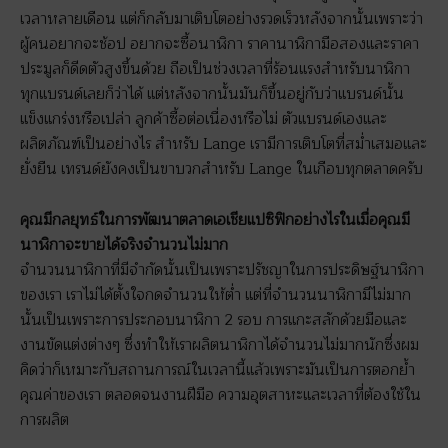
เวลาหลายเดือน แต่ก็กลับมาเติบโตอย่างรวดเร็วหลังจากนั้นเพราะว่า
ผู้คนอยากจะช้อป อยากจะซื้อนาฬิกา ราคานาฬิกามือสองและราคา
ประมูลก็ดีดตัวสูงขึ้นด้วย ถือเป็นช่วงเวลาที่ร้อนแรงสำหรับนาฬิกา
ทุกแบรนด์เลยก็ว่าได้ แต่หลังจากนั้นมันก็ขึ้นอยู่กับว่าแบรนด์นั้น
แข็งแกร่งหรือเปล่า ลูกค้าซื้อต่อเนื่องหรือไม่ ตัวแบรนด์เองและ
ผลิตภัณฑ์เป็นอย่างไร สำหรับ Lange เรามีการเติบโตที่สม่ำเสมอและ
ยั่งยืน เทรนด์ยังคงเป็นขาบวกสำหรับ Lange ในเกือบทุกตลาดครับ
คุณมีกลยุทธ์ในการพัฒนาตลาดเอเชียแปซิฟิกอย่างไรในเมื่อคุณมี
นาฬิกาจะขายได้จริงจำนวนไม่มาก
จำนวนนาฬิกาที่มีจำกัดนั้นเป็นเพราะปรัชญาในการประดิษฐ์นาฬิกา
ของเรา เราไม่ได้ตั้งใจกดจำนวนให้ต่ำ แต่ที่จำนวนนาฬิกามีไม่มาก
นั้นเป็นเพราะการประกอบนาฬิกา 2 รอบ การแกะสลักด้วยมือและ
งานขัดแต่งต่างๆ ซึ่งทำให้เราผลิตนาฬิกาได้จำนวนไม่มากนักซึ่งผม
คิดว่าก็เหมาะกับสถานการณ์ในเวลานี้แล้วเพราะมันเป็นการตอกย้ำ
คุณค่าของเรา ตลอดจนงานฝีมือ ความอุตสาหะและเวลาที่ต้องใช้ใน
การผลิต