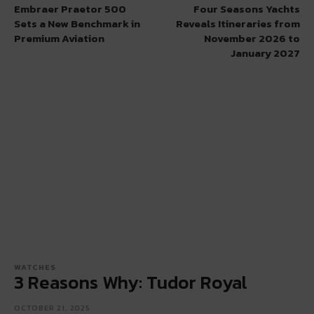
Embraer Praetor 500
Four Seasons Yachts
Sets a New Benchmark in
Reveals Itineraries from
Premium Aviation
November 2026 to
January 2027
WATCHES
3 Reasons Why: Tudor Royal
OCTOBER 21, 2025