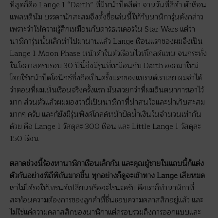
ที่สุดก็คือ Lange 1 “Darth” ที่มีหน้าปัดสีดำ จานวันที่สีดำ ตัวเรือน
แพลทตินัม บรรดานักสะสมจึงตั้งชื่อเล่นนี้ให้กับนาฬิการุ่นดังกล่าว
เพราะว่าให้ความรู้สึกเหมือนกับดาร์ธเวเดอร์ใน Star Wars แต่ว่า
นาฬิการุ่นนั้นเลิกทำไปมานานแล้ว Lange เรือนแรกของผมจึงเป็น
Lange 1 Moon Phase หน้าดำในตัวเรือนไวท์โกลด์แทน จนกระทั่ง
ในโอกาสครบรอบ 30 ปีนี้จึงมีรุ่นที่เหมือนกับ Darth ออกมาใหม่
โดยใช้หน้าปัดโอนิกซ์ซึ่งถือเป็นครั้งแรกของแบรนด์เราเลย ผมจำได้
ว่าตอนที่ผมเห็นเรือนจริงครั้งแรก มันสวยกว่าที่ผมจินตนาการเอาไว้
มาก ส่วนตัวแล้วผมมองว่านี่เป็นนาฬิกาที่น่าสนใจและน่าเก็บสะสม
มากๆ ครับ และก้ยังมีรุ่นพิงค์โกลด์หน้าปัดน้ำเงินในจำนวนเท่ากัน
ด้วย คือ Lange 1 วัสดุละ 300 เรือน และ Little Lange 1 วัสดุละ
150 เรือน
ตลาดช่วงนี้ร้องหานาฬิกาเรือนเล็กกัน และคุณผู้ชายในแถบนี้ก็แต่ง
ตัวกันอย่างพิถีพิถันมากขึ้น ทุกอย่างก็ดูจะเข้าทาง Lange เสียหมด
เราไม่ได้รอให้เทรนด์เปลี่ยนหรืออะไรนะครับ คือเราก็ทำนาฬิกาที่
สะท้อนความต้องการของลูกค้าที่ชื่นชอบความคลาสสิกอยู่แล้ว และ
ไม่ใช่แค่ความคลาสสิกของนาฬิกาแต่ครอบรวมถึงการออกแบบและ