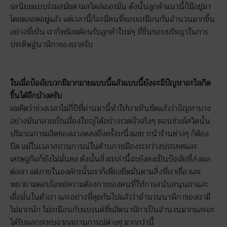
รสนิยมแบบร่วมสมัยตามสไตล์เยอรมัน ดังนั้นลูกค้าแนวนี้ก็มีอยู่มา
โดยตลอดอยู่แล้ว แต่เวลานี้ก็จะมีคนที่ชอบเหมือนกันจำนวนมากขึ้น
อย่างที่เห็น เราก็พร้อมต้อนรับลูกค้าใหม่ๆ ที่ชื่นชอบปรัชญาในการ
ประดิษฐ์นาฬิกาของเราครับ
ในเมื่อปัจจัยบวกมีมากมายแบบนี้แล้วแบบนี้ยังจะมีปัญหาอะไรเกิด
ขึ้นได้อีกบ้างครับ
ผมคิดว่าช่วงเวลาไม่กี่ปีที่ผ่านมานี้ทำให้เราเห็นชัดแล้วว่าปัญหาบาง
อย่างมันกลายเป็นเรื่องใหญ่ได้อย่างรวดเร็วจริงๆ ตอนช่วงโควิดนั้น
ปริมาณการผลิตของเราลดลงถึงครั้งหนึ่งเลย หน้าร้านต่างๆ ก็ต้อง
ปิด แม้ในเวลาสถานการณ์ในด้านการเมืองระหว่างประเทศและ
เศรษฐกิจก็ยังไม่มั่นคง ดังนั้นสิ่งเหล่านี้จะยังคงเป็นปัจจัยที่ส่งผล
ต่อเรา แต่ภายในองค์กรนั้นเราก็เพียงยึดมั่นตามสิ่งที่เราเชื่อ และ
พยายามตอบโจทย์ความต้องการของคนที่ให้การสนับสนุนเราและ
เชื่อมั่นในตัวเรา และอย่างที่คุยกันไปแล้วว่าจำนวนนาฬิกาของเรามี
ไม่มากนัก ไม่เหมือนกับแบรนด์ที่ผลิตนาฬิกาเป็นจำนวนมากและจะ
ได้รับผลกระทบจากสถานการณ์ต่างๆ มากกว่านี้