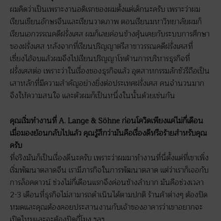
ผมคิดว่าเป็นเพราะงานอดิเรกของผมตั้งแต่เด็กนะครับ เพราะว่าผม
เรียนเขียนอักษรจีนและเรียนวาดภาพ ตอนเรียนมหาวิทยาลัยผมก็
เรียนเอกวรรณคดีฝรั่งเศส ผมก็เลยค่อนข้างคุ้นเคยกับระบบการศึกษา
ของฝรั่งเศส หลังจากที่เรียนปริญญาตรีสาขาวรรณคดีฝรั่งเศสที่
เซี่ยงไฮ้จบแล้วผมจึงไปเรียนปริญญาโทด้านการบริหารธุรกิจที่
ฝรั่งเศสต่อ เพราะว่าในเรื่องของธุรกิจแล้ว อุตสาหกรรมลักชัวรีถือเป็น
เสาหลักที่มีความสำคัญอย่างยิ่งต่อประเทศฝรั่งเศส คนจำนวนมาก
จึงให้ความสนใจ และตัวผมก็เป็นหนึ่งในนั้นด้วยเช่นกัน
คุณเริ่มทำงานที่ A. Lange & Söhne ก่อนโควิดเพียงแค่ไม่กี่เดือน
เมื่อมองย้อนกลับไปแล้ว คุณรู้สึกว่ามันคือเรื่องดีหรือร้ายสำหรับคุณ
ครับ
ที่จริงมันก็เป็นเรื่องดีนะครับ เพราะว่าผมมาทำงานที่นี่ตั้งแต่ที่เขาเพิ่ง
เริ่มพัฒนาตลาดจีน เรามีภารกิจในการพัฒนาตลาด แต่ว่าเราก็เจอกับ
การล็อคดาวน์ ช่วงไม่กี่เดือนแรกจึงค่อนข้างลำบาก มันคือช่วงเวลา
2-3 เดือนที่ธุรกิจไม่สามารถดำเนินได้ตามปกติ ร้านค้าต่างๆ ต้องปิด
หมดและคุณต้องคอยประสานงานกับเจ้าของอาคารว่าเขาอยากจะ
เปิดไหมและจะต้องปิดกี่โมง ฯลฯ