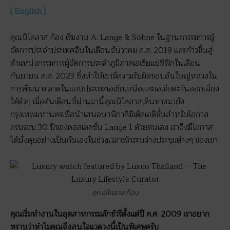
[ English ]
คุณนิโคลาส ก็อง เริ่มงาน A. Lange & Söhne ในฐานะกรรมการผู้
จัดการประจำประเทศจีนในเดือนธันวาคม ค.ศ. 2019 และก้าวขึ้นสู่
ตำแหน่งกรรมการผู้จัดการประจำภูมิภาคเอเชียแปซิฟิกในเดือน
กันยายน ค.ศ. 2023 ซึ่งทำให้เขามีความรับผิดชอบอันใหญ่หลวงใน
การพัฒนาตลาดในแถบประเทศเอเชียเหนือและเอเชียตะวันออกเฉียง
ใต้ด้วย เมื่อต้นเดือนที่ผ่านมานี้คุณนิโคลาสเดินทางมายัง
กรุงเทพมหานครเพื่อนำเสนอนาฬิกาลิมิเต็ดเอดิชั่นสำหรับโอกาส
ครบรอบ 30 ปีของคอลเลคชั่น Lange 1 ด้วยตนเอง เราจึงมีโอกาส
ได้นั่งคุยอย่างเป็นกันเองในช่วงเวลาพักระหว่างประชุมต่างๆ ของเขา
คุณนิโคลาส ก็อง
คุณเริ่มทำงานในอุตสาหกรรมลักชัวรีตั้งแต่ปี ค.ศ. 2009 เราอยาก
ทราบว่าทำไมคุณจึงสนใจแวดวงนี้เป็นพิเศษครับ