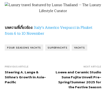
บทความที่เกี่ยวข้อง:
Italy’s Americo Vespucci in Phuket
from 6 to 10 November
FOUR SEASONS YACHTS
SUPERYACHTS
YACHTS
PREVIOUS ARTICLE
NEXT ARTICLE
Steering A. Lange &
Loewe and Ceramic Studio
Söhne’s Growth in Asia-
Suna Fujita Unveil Pre-
Pacific
Spring/Summer 2025 for
the Festive Season