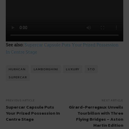
See also:
Supercar Capsule Puts Your Prized Possession
In Centre Stage
HURACAN
LAMBORGHINI
LUXURY
STO
SUPERCAR
PREVIOUS ARTICLE
NEXT ARTICLE
Supercar Capsule Puts
Girard-Perregaux Unveils
Your Prized Possession In
Tourbillon with Three
Centre Stage
Flying Bridges – Aston
Martin Edition