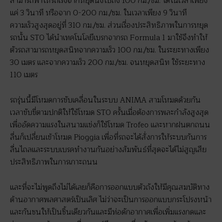
สามารถพาให้รถเร่งจากหยุดนิ่งไปถึง 100 กม./ชม. ได้ในเวลาเพียง
แค่ 3 วินาที หรือจาก 0-200 กม./ชม. ในเวลาเพียง 9 วินาที
ความเร็วสูงสุดอยู่ที่ 310 กม./ชม. ส่วนเรื่องประสิทธิภาพในการหยุด
รถนั้น STO ได้นำเทคโนโลยีเบรกจากรถ Formula 1 มาใช้จึงทำให้
ตัวรถสามารถหยุดสนิทจากความเร็ว 100 กม./ชม. ในระยะทางเพียง
30 เมตร และจากความเร็ว 200 กม./ชม. จนหยุดสนิท ใช้ระยะทาง
110 เมตร
รถรุ่นนี้มีโหมดการขับเคลื่อนในระบบ ANIMA สามโหมดด้วยกัน
เวลาขับขี่ตามปกติให้ใช้โหมด STO ครั้นเมื่อต้องการพละกำลังสูงสุด
เพื่ออัดความแรงในสนามแข่งก็ใช้โหมด Trofeo และหากฝนตกถนน
ลื่นก็เปลี่ยนเข้าโหมด Pioggia เพื่อที่รถจะได้สั่งการให้ระบบกันการ
ลื่นไถลและระบบเบรคทำงานกันอย่างสัมพันธ์ที่สุดจะได้ไม่สูญเสีย
ประสิทธิภาพในการเกาะถนน
และที่จะไม่พูดถึงไม่ได้เลยก็คือการออกแบบตัวถังให้มีคุณสมบัติทาง
ด้านอากาศพลศาสตร์เป็นเลิศ ไม่ว่าจะเป็นการออกแบบกระโปรงหน้า
และกันชนให้เป็นชิ้นเดียวกันและมีท่อดักอากาศเพื่อเพิ่มแรงกดและ