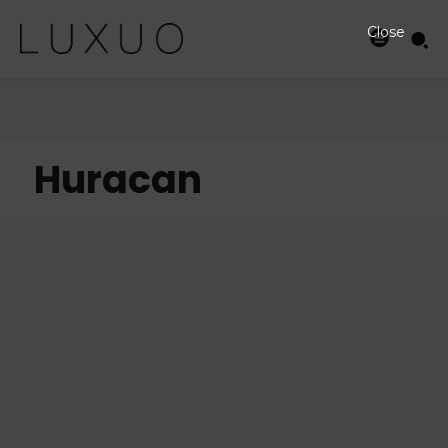
Close
Huracan