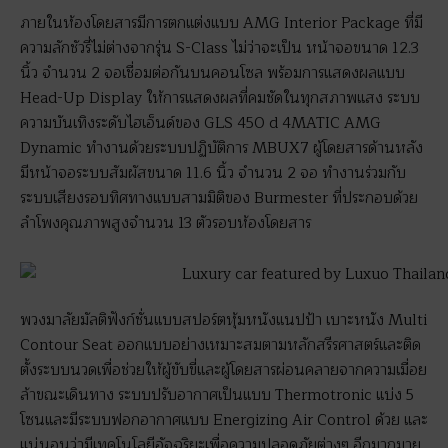
ภายในห้องโดยสารมีการตกแต่งแบบ AMG Interior Package ที่มี
ความลักชัวรี่ไม่ต่างจากรุ่น S-Class ไม่ว่าจะเป็น หน้าจอขนาด 12.3
นิ้ว จำนวน 2 จอเชื่อมต่อกันบนคอนโซล พร้อมการแสดงผลแบบ
Head-Up Display ให้การแสดงผลที่คมชัดในทุกสภาพแสง ระบบ
ความบันเทิงระดับไฮเอ็นด์ของ GLS 450 d 4MATIC AMG
Dynamic ทำงานด้วยระบบปฏิบัติการ MBUX7 ผู้โดยสารด้านหลัง
มีหน้าจอระบบสัมผัสขนาด 11.6 นิ้ว จำนวน 2 จอ ทำงานร่วมกับ
ระบบเสียงรอบทิศทางแบบสามมิติของ Burmester ที่ประกอบด้วย
ลำโพงคุณภาพสูงจำนวน 13 ตัวรอบห้องโดยสาร
พวงมาลัยมัลติฟังก์ชั่นแบบสปอร์ตหุ้มหนังแนปป้า เบาะหนัง Multi
Contour Seat ออกแบบอย่างเหมาะสมตามหลักสรีรศาสตร์และติด
ตั้งระบบนวดเพื่อช่วยให้ผู้ขับขี่และผู้โดยสารผ่อนคลายจากความเมื่อย
ล้าขณะเดินทาง ระบบปรับอากาศเป็นแบบ Thermotronic แบ่ง 5
โซนและมีระบบฟอกอากาศแบบ Energizing Air Control ด้วย และ
แน่นอนว่ามีเทคโนโลยีอัจฉริยะเพื่อความปลอดภัยต่างๆ อีกมากมาย