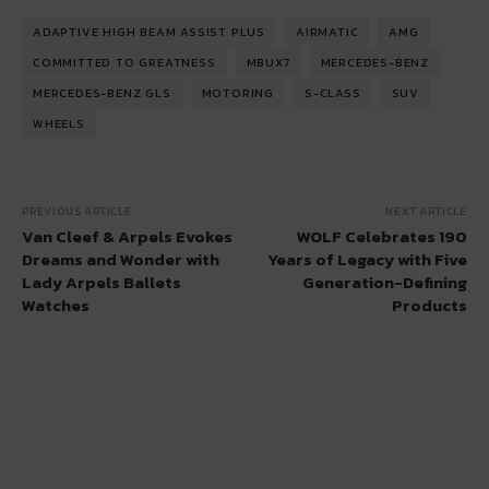
ADAPTIVE HIGH BEAM ASSIST PLUS
AIRMATIC
AMG
COMMITTED TO GREATNESS
MBUX7
MERCEDES-BENZ
MERCEDES-BENZ GLS
MOTORING
S-CLASS
SUV
WHEELS
PREVIOUS ARTICLE
NEXT ARTICLE
Van Cleef & Arpels Evokes
WOLF Celebrates 190
Dreams and Wonder with
Years of Legacy with Five
Lady Arpels Ballets
Generation-Defining
Watches
Products