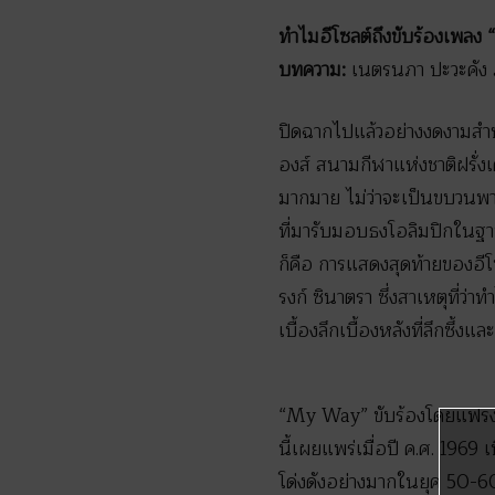
ทำไมอีโซลต์ถึงขับร้องเพลง
บทความ:
เนตรนภา ปะวะคัง
ปิดฉากไปแล้วอย่างงดงามสำหร
องส์ สนามกีฬาแห่งชาติฝรั่งเ
มากมาย ไม่ว่าจะเป็นขบวนพา
ที่มารับมอบธงโอลิมปิกในฐา
ก็คือ การแสดงสุดท้ายของอี
รงก์ ซินาตรา ซึ่งสาเหตุที่
เบื้องลึกเบื้องหลังที่ลึกซึ
“My Way” ขับร้องโดยแฟรงก์
นี้เผยแพร่เมื่อปี ค.ศ. 19
โด่งดังอย่างมากในยุค 50-60 