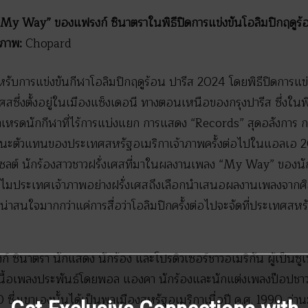
 “My Way” ของแฟรงก์ ซินาตราในพิธีปิดการแข่งขันโอลิมปิกฤดูร
ภาพ:
Chopard
ับการแข่งขันกีฬาโอลิมปิกฤดูร้อน ปารีส 2024 โดยพิธีปิดการแข่งข
ศสซึ่งตั้งอยู่ในเมืองแซ็งเดอนี ทางตอนเหนือของกรุงปารีส ซึ่งในพิธ
เหรดนักกีฬาที่ไร้การแบ่งแยก การแสดง “Records” สุดอลังการ 
นะตัวแทนของประเทศสหรัฐอเมริกาเจ้าภาพครั้งต่อไปในแอลเอ 2028
โซลต์ นักร้องสาวชาวฝรั่งเศสที่มาในผลงานเพลง “My Way” ของน
ว่าทำไมประเทศเจ้าภาพอย่างฝรั่งเศสถึงเลือกนำเสนอผลงานเพลงจากศิ
้งและน่าสนใจมากกว่าแค่การสื่อว่าโอลิมปิกครั้งต่อไปจะจัดที่ประเทศ
 ซินาตรา นักแสดง นักร้อง และโปรดิวเซอร์ชาวอเมริกัน ผู้เป็นซ
69 เนื้อเพลงประพันธ์โดยพอล แองคา นักร้องและนักแต่งเพลงป๊อปช
ซึ่งเขาเองนั้นได้เป็นพลเมืองสหรัฐอเมริกาเมื่อปี ค.ศ. 1990 อ่าน