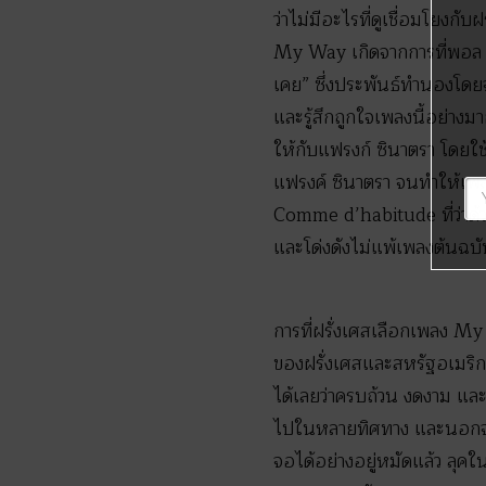
ว่าไม่มีอะไรที่ดูเชื่อมโยงกั
My Way เกิดจากการที่พอล แ
เคย” ซึ่งประพันธ์ทำนองโดยจา
และรู้สึกถูกใจเพลงนี้อย่าง
ให้กับแฟรงก์ ซินาตรา โดยใ
แฟรงค์ ซินาตรา จนทำให้เพลง
Comme d’habitude ที่ว่าด้ว
และโด่งดังไม่แพ้เพลงต้นฉบั
การที่ฝรั่งเศสเลือกเพลง M
ของฝรั่งเศสและสหรัฐอเมริกา
ได้เลยว่าครบถ้วน งดงาม และ
ไปในหลายทิศทาง และนอกจากเ
จอได้อย่างอยู่หมัดแล้ว ลุค