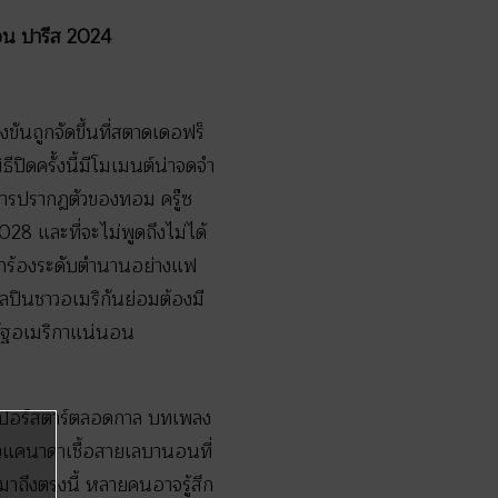
้อน ปารีส 2024
ันถูกจัดขึ้นที่สตาดเดอฟร็
ีปิดครั้งนี้มีโมเมนต์น่าจดจำ
การปรากฏตัวของทอม ครู๊ซ
 และที่จะไม่พูดถึงไม่ได้
ักร้องระดับตำนานอย่างแฟ
ลปินชาวอเมริกันย่อมต้องมี
สหรัฐอเมริกาแน่นอน
ูเปอร์สตาร์ตลอดกาล บทเพลง
าวแคนาดาเชื้อสายเลบานอนที่
มาถึงตรงนี้ หลายคนอาจรู้สึก