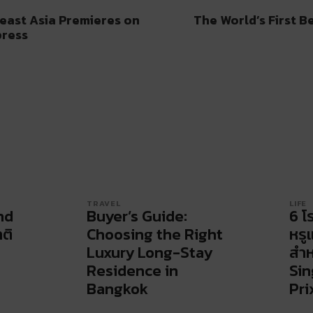
heast Asia Premieres on
The World’s First 
press
TRAVEL
LIFE
nd
Buyer’s Guide:
6 โ
ติ
Choosing the Right
หรู
Luxury Long-Stay
สำห
Residence in
Sin
Bangkok
Pri