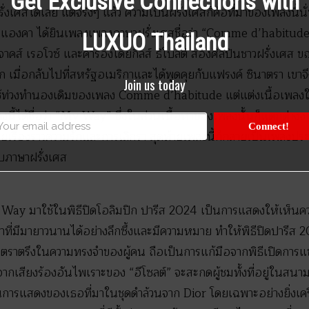
Get Exclusive Connections with
บฝรั่งเศสได้เลย แต่จริงๆ แล้ว ความเป็นฝรั่งเศสก็คือที่มาของเพลงนี้น
องคา ได้ยินเพลงเพลงภาษาฝรั่งเศสชื่อว่า “Comme d’habitude” 
LUXUO Thailand
คส์ เรอโวซ์ และคำร้องโดยกิลส์ ธิโบลต์ สองศิลปินชาวฝรั่งเศส ขณะ
มาก เมื่อกลับไปที่สหรัฐอเมริกาและได้พูดคุยกับแฟรงค์ ซินาตรา เ
Join us today
ช้ท่วงทำนองเดิมของเพลง Comme d’habitude แต่แต่งเนื้อเพลงให
นี้ได้ชื่อว่า “My Way” ซึ่งในส่วนเนื้อหาของเพลงนั้นก็แตกต่าง
Connect!
ยเรื่องราวความรักและการเลิกรา สุดท้ายเพลงนี้ก็กลายเป็นเพลงปร
บภาษาฝรั่งเศส
y Way มาใช้ในพิธีปิดโอลิมปิก ปารีส 2024 เป็นการแสดงให้เห็น
ที่มีมายาวนานได้อย่างลึกซึ้งและมีความหมาย ทำให้พิธีปิดปารีส 2
ตราตรึงในความทรงจำของผู้คน ถือเป็นการแก้มือจากพิธีเปิดการแข่งข
สียงร้องอันไพเราะของ “อีโซลต์” จะสะกดผู้ชมทั้งที่อยู่ในสน
ในการแสดงของเธอที่มาในชุดดำล้วนจาก Dior โดยเฉพาะอย่างยิ่งเค