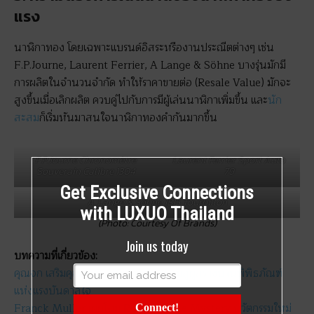
แรง
นาฬิกาทอง โดยเฉพาะแบรนด์อิสระหรืองานประณีตต่างๆ เช่น
F.P.Journe, Laurent Ferrier, A Lange & Söhne บางรุ่นมักมี
การผลิตในจำนวนจำกัด ทำให้ราคาขายต่อ (Resale Value) มักจะ
สูงขึ้นเมื่อเลิกผลิต ควบคู่ไปกับการมีผู้เล่นนาฬิกาเพิ่มขึ้น และ
นัก
สะสม
ก็เริ่มหันมาสนใจนาฬิกาทองคำกันมากขึ้น
F.P.Journe Chronomètre
Laurent Ferrier Sport Auto
Souverain Calibre 1304
79
Get Exclusive Connections
A. Lange & Söhne 1815 Tourbillon
with LUXUO Thailand
(Photo: Courtesy Of Brands)
Join us today
บทความที่เกี่ยวข้อง:
คุณจก เสริมคุณ คุณาวงศ์ จากนักสะสมสู่ผู้สร้างบ้านพิพิธภัณฑ์
แห่งแรงบันดาลใจ
Franck Muller เผยโฉม Round Triple Mystery นวัตกรรมใหม่
Connect!