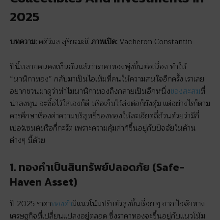
2025
บทความ:
ศศิวิมล สุริยะมณี
ภาพเปิด:
Vacheron Constantin
ปีนี้หลายคนคงเห็นกันแล้วว่าราคาทองพุ่งขึ้นต่อเนื่อง ทำให้
“นาฬิกาทอง” กลับมาเป็นไอเท็มที่คนให้ความสนใจอีกครั้ง เราเลย
อยากชวนมาดูว่าทำไมนาฬิกาทองถึงกลายเป็นอีกหนึ่ง
ของสะสม
ที่
น่าลงทุน จะซื้อไว้ใส่เองก็ดี หรือเก็บไว้ส่งต่อก็ยังคุ้ม แต่อย่างไรก็ตาม
ควรศึกษาเรื่องค่าความบริสุทธิ์ของทองให้ละเอียดถี่ถ้วนด้วยว่ามีกี่
เปอร์เซนต์หรือกี่กะรัต เพราะความคุ้มค่าก็ขึ้นอยู่กับปัจจัยในด้าน
ต่างๆ นี้ด้วย
1. ทองคำเป็นสินทรัพย์ปลอดภัย (
Safe-
Haven Asset)
ปี 2025 ราคา
ทองคำ
มีแนวโน้มปรับตัวสูงขึ้นเรื่อย ๆ จากปัจจัยทาง
เศรษฐกิจที่เปลี่ยนแปลงอยู่ตลอด ซึ่งราคาทองจะขึ้นอยู่กับแนวโน้ม