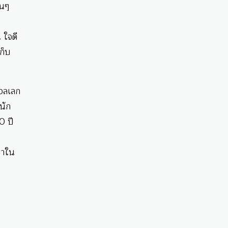
ฟนๆ
 ใจดี
ก็บ
อลเลก
นัก
0 ปี
มาใน