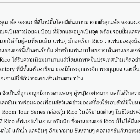
คุณ พัค จองเฮ ที่ดีไซน์ขึ้นโดยมีต้นแบบมาจากตัวคุณพัค จองเฮเ
ักษณะเป็นสาวน้อยผมบ็อบ ที่มีตาและจมูกเป็นจุด พร้อมรอยยิ้มและ
บวกให้กับผู้คนที่พบเห็น แฟนๆ มักจะเรียก Rico ว่าแฟนของลุงบ็
คาแรกเตอร์นี้เป็นคนรักกัน สำหรับแฟนชาวไทยอาจเห็นคาแรกเตอร
 Rico ได้รับความนิยมมานานแล้วโดยเฉพาะในประเทศบ้านเกิดอย่
ctory ที่มีทั้งเครื่องเขียน ของใช้กระจุกกระจิก พวงกุญแจ และอื่น
กเกาหลีใต้ก็น่าจะเคยเห็นผ่านตามาบ้าง
งเป็นที่ถูกอกถูกใจบรรดาแฟนๆ ผู้หญิงอย่างมาก แต่ก็ได้รับคว
กชันมาพร้อมผองเพื่อนสัตว์และข้าวของเครื่องใช้รอบตัวที่มีใบหน
Room Tour Series กล่องสุ่ม Rico ในอิริยาบถต่างๆ ในชีวิตประจ
ico คัฟเวอร์เป็นอาหารปิกนิก ซึ่งคาแรกเตอร์ Rico ก็ไม่ได้มีแค
รูปผลไม้ แก้วน้ำ และอื่นๆ อีกมากมาย ซึ่งหลายๆ คอลเลกชันก็ขายหม