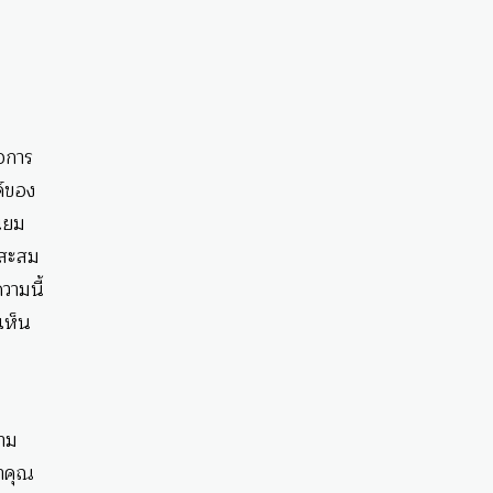
ือการ
ค์ของ
นิยม
ักสะสม
วามนี้
เห็น
วาม
่าคุณ