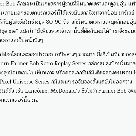
Farmer Bob ลักษณะเป็นเกษตรกรผู้ชายที่มีหนวดเคราและดูอบอุ่น แ
ลักษณะภายนอกของคาแรกเตอร์นี้ได้แรงบันดาลใจมาจากบ็อบ มาร์เลย์
นผู้โด่งดังในช่วงยุค 80-90 ที่ต่างก็มีหนวดเคราและบุคลิกอบอุ่น
me” แปลว่า “มีเพียงพระเจ้าเท่านั้นที่ตัดสินผมได้” เขาจึงชอบเ
ดเคราและใบหน้านิ่งๆ
ท่องโลกและลองประกอบอาชีพต่างๆ มากมาย ซึ่งก็เป็นที่มาของค
icorn Farmer Bob Retro Replay Series กล่องสุ่มลุงบ็อบในมาด
งลุงบ็อบตอนไปเที่ยวเกาะ หรือคอลเลกชันลิมิเต็ดฉลองครบรอบ 1
xel Universe Series ก็มีแฟนๆ รอจับจองตั้งแต่ยังไม่ออกวาง
บรนด์ดัง เช่น Lancôme, McDonald’s ซึ่งไม่ว่า Farmer Bob จะ
คาแรกเตอร์นี้เสมอ