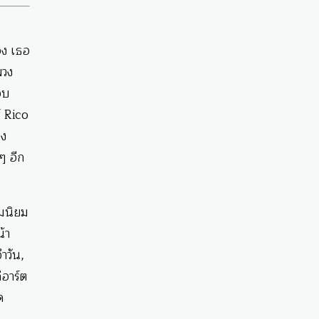
อง เธอ
พวง
อบ
์ Rico
าง
ๆ อีก
ามนิยม
้า
ำวัน,
่อาร์ต
ด