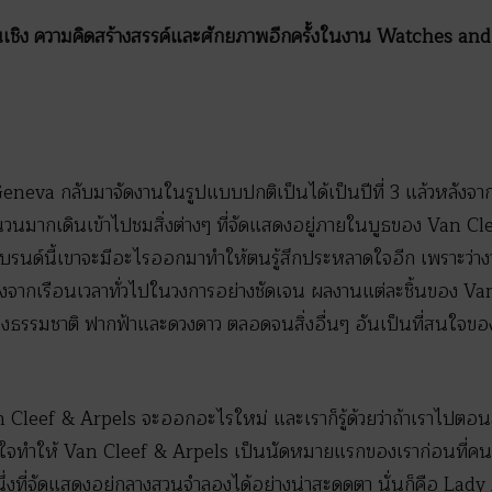
ั้นเชิง ความคิดสร้างสรรค์และศักยภาพอีกครั้งในงาน Watches 
a กลับมาจัดงานในรูปแบบปกติเป็นได้เป็นปีที่ 3 แล้วหลังจากท
ำนวนมากเดินเข้าไปชมสิ่งต่างๆ ที่จัดแสดงอยู่ภายในบูธของ Van C
แบรนด์นี้เขาจะมีอะไรออกมาทำให้ตนรู้สึกประหลาดใจอีก เพราะว่า
งจากเรือนเวลาทั่วไปในวงการอย่างชัดเจน ผลงานแต่ละชิ้นของ Van
วของธรรมชาติ ฟากฟ้าและดวงดาว ตลอดจนสิ่งอื่นๆ อันเป็นที่สนใจของผ
Van Cleef & Arpels จะออกอะไรใหม่ และเราก็รู้ด้วยว่าถ้าเราไป
จงใจทำให้ Van Cleef & Arpels เป็นนัดหมายแรกของเราก่อนที่ค
ึ่งที่จัดแสดงอยู่กลางสวนจำลองได้อย่างน่าสะดุดตา นั่นก็คือ La