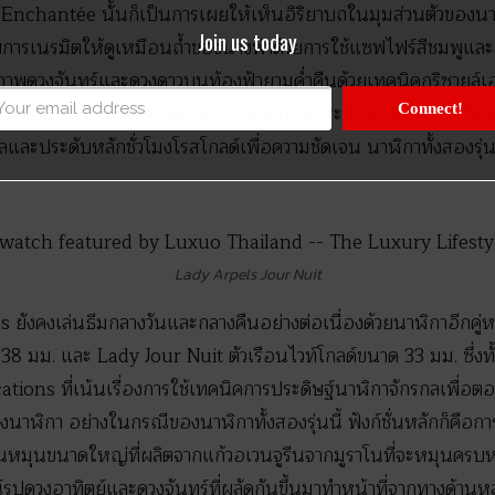
Enchantée นั้นก็เป็นการเผยให้เห็นอิริยาบถในมุมส่วนตัวของน
Join us today
ับการเนรมิตให้ดูเหมือนถ้ำของนางฟ้าด้วยการใช้แซฟไฟร์สีชมพูและสีม
ภาพดวงจันทร์และดวงดาวบนท้องฟ้ายามค่ำคืนด้วยเทคนิคกริซายล์เอ
ื้นที่ปูด้วยดอกไม้ฟาซอนเน่เอนาเมลสีม่วงประดับแซฟไฟร์สีเหลือ
Connect!
และประดับหลักชั่วโมงโรสโกลด์เพื่อความชัดเจน นาฬิกาทั้งสองรุ่น
Lady Arpels Jour Nuit
 ยังคงเล่นธีมกลางวันและกลางคืนอย่างต่อเนื่องด้วยนาฬิกาอีกคู่ห
38 มม. และ Lady Jour Nuit ตัวเรือนไวท์โกลด์ขนาด 33 มม. ซึ่งทั้
tions ที่เน้นเรื่องการใช้เทคนิคการประดิษฐ์นาฬิกาจักรกลเพื่อต
าฬิกา อย่างในกรณีของนาฬิกาทั้งสองรุ่นนี้ ฟังก์ชั่นหลักก็คือการ
านหมุนขนาดใหญ่ที่ผลิตจากแก้วอเวนจูรีนจากมูราโนที่จะหมุนครบหน
ูปดวงอาทิตย์และดวงจันทร์ที่ผลัดกันขึ้นมาทำหน้าที่จากทางด้าน