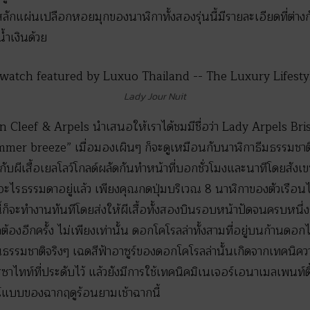
ักแผ่นเปลือกหอยมุกของนาฬิกาทั้งสองรุ่นนี้มีรายละเอียดที่ต่า
น้ำเงินด้วย
Lady Jour Nuit
 Van Cleef & Arpels นำเสนอให้เราได้ชมมีชื่อว่า Lady Arpels Br
ummer breeze” เมื่อมองเผินๆ ก็จะดูเหมือนกับนาฬิกาธีมธรรมช
กับผีเสื้อเยลโลว์โกลด์ผลัดกันทำหน้าที่บอกชั่วโมงและนาทีโดยสังเขป
อะไรธรรมดาอยู่แล้ว เพียงคุณกดปุ่มบริเวณ 8 นาฬิกาของตัวเรือน
็จะทำงานทันทีโดยส่งให้ผีเสื้อทั้งสองบินรอบหน้าปัดจนครบหนึ่งร
ต้องอีกครั้ง ไม่เพียงเท่านั้น ดอกโคโรลล่าทั้งสามที่อยู่บนก้านดอก
่ในธรรมชาติจริงๆ เฉดสีฟ้าอาซูร์ของดอกโคโรลล่านั้นเกิดจากเทคน
สซาไทท์ที่ประดับไว้ แล้วยังมีการใช้เทคนิคมิเนเจอร์เอนาเมลเพนท์
ณ์แบบของฉากฤดูร้อนยามเช้าฉากนี้