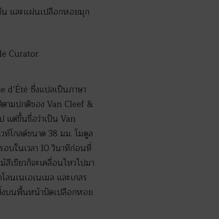
งกัน และแผ่นเปลือกหอยมุก
ise d’Été ซึ่งแปลเป็นภาษา
าติตามปกติของ Van Cleef &
 แต่ขึ้นชื่อว่าเป็น Van
ไวท์โกลด์ขนาด 38 มม. โมดูล
อบในเวลา 10 วินาทีก่อนที่
ไม้สีเขียวก็จะเคลื่อนไหวไปมา
ิควาโลนเนเอเนเมล และเกสร
ติ้งบนพื้นหน้าปัดเปลือกหอย