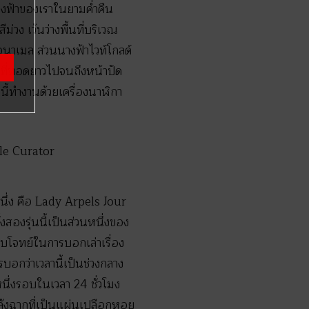
างฟ้าของเราในยามค่ำคืน
่วง เว้นว่างพื้นที่บริเวณ
นาเมล ส่วนนางฟ้าไวท์โกลด์
งที่ทอดยาวไปจนถึงหน้าปัด
นี้ทำงานด้วยเครื่องนาฬิกา
นึ่ง คือ Lady Arpels Jour
งสองรุ่นนี้เป็นส่วนหนึ่งของ
อบโจทย์ในการบอกเล่าเรื่อง
บอกว่าเวลานี้เป็นช่วงกลาง
ึ่งรอบในเวลา 24 ชั่วโมง
หลังฉากที่เป็นแผ่นเปลือกหอย