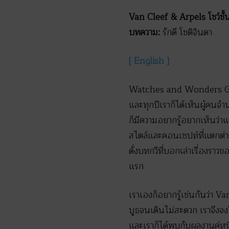
Van Cleef & Arpels โชว์ช
บทความ:
รักดี โชติจินดา
[ English ]
Watches and Wonders Genev
และทุกปีเราก็ได้เห็นผู้คนจ
ก็มีความอยากรู้อยากเห็นว่า
สไตล์และคอนเซปท์ที่แตกต่า
ดั่งบทกวีที่บอกเล่าเรื่องรา
แรก
เราเองก็อยากรู้เช่นกันว่า 
บูธจนเดินไม่สะดวก เราจึง
และเราก็ได้พบกับผลงานคู่หน