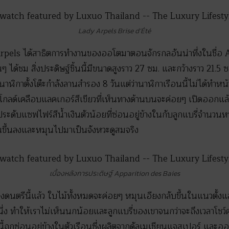
Lady Arpels Brise d’Été
pels ได้สาธิตการทำงานของออโตมาตอนจักรกลอันน่าทึ่งในชื่อ A
ๆ ได้ชม สิ่งประดิษฐ์ชิ้นนี้มีขนาดสูงราว 27 ซม. และกว้างราว 21.5 
ฬิกาตั้งโต๊ะกำลังลานสำรอง 8 วันแต่ว่านาฬิกาเรือนนี้ไม่ได้ทำหน้าท
รสโกลด์เคลือบแลคเกอร์สีเขียวที่เห็นทางด้านบนจะค่อยๆ เปิดออกแ
ระดับแซฟไฟร์สีน้ำเงินตัวน้อยที่ซ่อนอยู่ข้างในกับลูกแบรี่จำนวนหน
บินขึ้นลงและหมุนไปมาเป็นจังหวะดูสมจริง
เบื้องหลังการประดิษฐ์ Apparition des Baies
ดนตรีนี้แล้ว ใบไม้ทั้งหมดจะค่อยๆ หมุนเอียงกลับขึ้นในแนวตั้ง
ึ่ง ทำให้เราไม่เห็นนกน้อยและลูกแบรี่ของเขาจนกว่าจะถึงเวลาโชว์ค
มดนี้ถูกซ่อนอยู่ข้างในตัวเรือนซึ่งผลิตจากดัลเมเชียนแจสเปอร์ แ