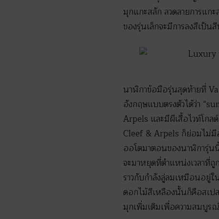
มุกแกะสลัก ลวดลายการแกะสล
ของรุ่นเล็กจะมีการลงสีเป็นสี
นาฬิกาข้อมือรุ่นสุดท้ายที่
อังกฤษแบบตรงตัวได้ว่า “s
Arpels และมีผีเสื้อไวท์โกลด์
Cleef & Arpels ก็ย่อมไม่มี
ออโตมาตอนของนาฬิการุ่นนี้ก
จะมาหยุดที่ตำแหน่งเวลาที่ถูก
ราวกับกำลังลู่ลมเหมือนอยู
ดอกไม้สีเหลืองนั้นก็คือสเป
มุกเพิ่มเติมเพื่อความสมบูร