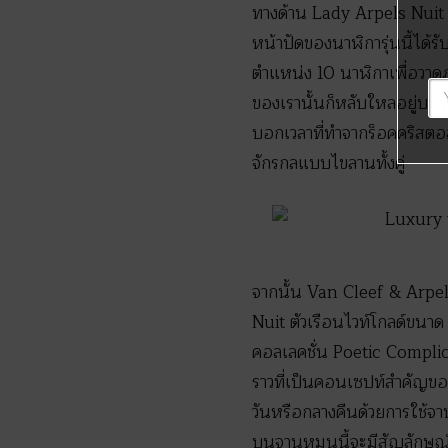
ทางด้าน Lady Arpels Nuit 
หน้าปัดของนาฬิการุ่นนี้ได้ร
ตำแหน่ง 10 นาฬิกาเพื่อวาด
ของเรานั้นก็หลับใหลอยู่บนพ
บอกเวลาที่ทำจากร็อคคริสตอล
จักรกลแบบไขลานทั้งคู่
จากนั้น Van Cleef & Arpels
Nuit ตัวเรือนไวท์โกลด์ขนาด 
คอลเลคชั่น Poetic Complica
ราวที่เป็นคอนเซปท์สำคัญของน
วันหรือกลางคืนด้วยการใช้จ
บนจานหมุนนี้จะมีสัญลักษณ์ร