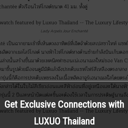
ntée ตัวเรือนไวท์โกลด์ขนาด 41 มม. ทั้งคู่
Lady Arpels Jour Enchanté
เป็นฉากยามเช้าที่เห็นดวงอาทิตย์ที่เจิดจ้าด้วยสเปสซาไทท์ แซฟ
่ผลิตจากเยลโลว์โกลด์ นางฟ้าไวท์โกลด์ทางด้านซ้ายกำลังบินเก็บด
ด้านล่างนั้นสร้างขึ้นมาด้วยเทคนิคฟาซอนเน่เอนาเมลใหม่ของ Van 
ขึ้นรูปด้วยมือจนดูมีมิติแล้วจึงประดับแซฟไฟร์สีเหลืองตรงกลาง 
รุ่นนี้ก็คือการประดับเพชรลงในเนื้อพลิคอาจูร์เอนาเมลใสโดยตรงโด
ดังกล่าวได้ในใบไม้สีเขียวอ่อนและสีฟ้าอ่อนที่อยู่เหนือและใต้นาง
รุ่นนี้ 2 ปีและหน้าปัดแต่ละชิ้นจะต้องใช้เวลาในการประดิษฐ์นานถึง
Get Exclusive Connections with
LUXUO Thailand
Lady Arpels Nuit Enchantée