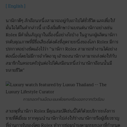
[ English ]
นาฬิกาดีๆ สักเรือนหนึ่งสามารถอยู่กับเราไปได้ชั่วชีวิต และเพื่อให้
มั่นใจได้ในคำกล่าวนี้ เราจึงเริ่มศึกษาว่าแบรนด์นาฬิกาอย่างเช่น
Rolex มีคำมั่นสัญญาในเรื่องนี้อย่างไรบ้าง ในฐานะผู้ผลิตนาฬิกา
ระดับคุณภาพที่มีชื่อเสียงโด่งดังที่สุดรายหนึ่งของโลก Rolex มีการ
ประกาศอย่างชัดแจ้งไว้ว่า “นาฬิกา Rolex สามารถทำงานได้อย่าง
ต่อเนื่องโดยไม่มีการจำกัดอายุ เจ้าของนาฬิกาสามารถส่งต่อให้กับ
สมาชิกในครอบครัวรุ่นต่อไปได้เสมือนหนึ่งว่านาฬิกาเรือนนั้นมี
หลายชีวิต”
การถอดก้านเม็ดมะยมเพื่อยกเครื่องออกจากตัวเรือน
สาเหตุที่นาฬิกา Rolex มีคุณสมบัติเช่นนี้ได้ก็ด้วยบริการหลังการ
ขายที่ดีเยี่ยม หากคุณนำนาฬิกาไปส่งให้ช่างนาฬิกาหรือผู้เชี่ยวชาญ
ที่ผ่านการรับรองโดย Rolex ทำการซ่อมบำรุงตามระยะเวลาที่กำหนด