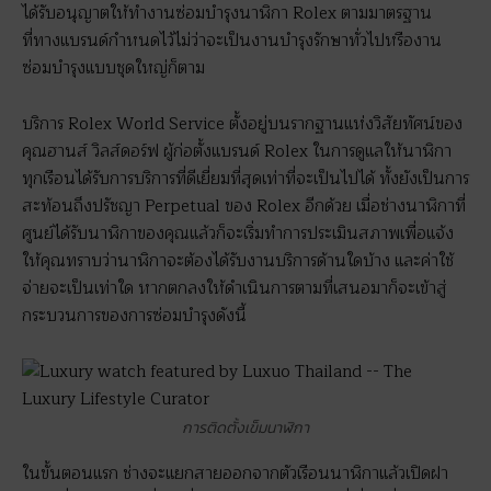
ได้รับอนุญาตให้ทำงานซ่อมบำรุงนาฬิกา Rolex ตามมาตรฐาน
ที่ทางแบรนด์กำหนดไว้ไม่ว่าจะเป็นงานบำรุงรักษาทั่วไปหรืองาน
ซ่อมบำรุงแบบชุดใหญ่ก็ตาม
บริการ Rolex World Service ตั้งอยู่บนรากฐานแห่งวิสัยทัศน์ของ
คุณฮานส์ วิลส์ดอร์ฟ ผู้ก่อตั้งแบรนด์ Rolex ในการดูแลให้นาฬิกา
ทุกเรือนได้รับการบริการที่ดีเยี่ยมที่สุดเท่าที่จะเป็นไปได้ ทั้งยังเป็นการ
สะท้อนถึงปรัชญา Perpetual ของ Rolex อีกด้วย เมื่อช่างนาฬิกาที่
ศูนย์ได้รับนาฬิกาของคุณแล้วก็จะเริ่มทำการประเมินสภาพเพื่อแจ้ง
ให้คุณทราบว่านาฬิกาจะต้องได้รับงานบริการด้านใดบ้าง และค่าใช้
จ่ายจะเป็นเท่าใด หากตกลงให้ดำเนินการตามที่เสนอมาก็จะเข้าสู่
กระบวนการของการซ่อมบำรุงดังนี้
การติดตั้งเข็มนาฬิกา
ในขั้นตอนแรก ช่างจะแยกสายออกจากตัวเรือนนาฬิกาแล้วเปิดฝา