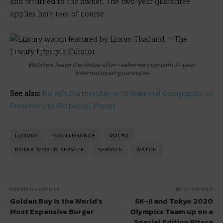
and returned to the owner. The two-year guarantee
applies here too, of course.
Watches leave the Rolex after-sales service with 2-year
international guarantee
See also:
Rolex’s Partnership with National Geographic to
Preserve Our Perpetual Planet
LUXURY
MAINTENANCE
ROLEX
ROLEX WORLD SERVICE
SERVICE
WATCH
PREVIOUS ARTICLE
NEXT ARTICLE
Golden Boy Is the World’s
SK-II and Tokyo 2020
Most Expensive Burger
Olympics Team up on a
Special Edition Pitera