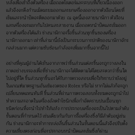
หลังเพื่อเข้าถึงตัวเครื่อง เมื่อถอดโรเตอร์และระบบที่เกี่ยวเนื่องออก
แล้วจึงจะดึงก้านเม็ดมะยมออกและยกเครื่องออกจากตัวเรือนโดยที่
เข็มและหน้าปัดจะติดออกมาด้วย ณ จุดนี้เองสายนาฬิกา ตัวเรือน
และเครื่องจะแยกกันไปคนละสายงาน เมื่อถอดหน้าปัดและเข็มออก
จากตัวเครื่องได้แล้ว ช่างนาฬิกาจะรื้อชิ้นส่วนทุกชิ้นของเครื่อง
นาฬิกาออกมา เท่าที่เล่ามานี้ยังเป็นกระบวนการปกติของนาฬิกาจักร
กลส่วนมาก แต่ความซับซ้อนกำลังจะเพิ่มมากขึ้นจากนี้ไป
อย่างที่คุณผู้อ่านได้เห็นจากภาพว่าชิ้นส่วนแต่ละชิ้นจะถูกวางลงใน
ถาดอย่างบรรจงเพื่อที่ช่างนาฬิกาจะได้ติดตามได้โดยสะดวกว่าชิ้นใด
ไปอยู่ที่ใด ชิ้นส่วนทุกชิ้นจะได้รับการตรวจสอบเพื่อให้ทราบว่ายังอยู่
ในเกณฑ์มาตรฐานอันเข้มงวดของ Rolex หรือไม่ หากไม่แล้วก็จะถูก
เปลี่ยนทดแทนทันที ชิ้นส่วนที่ผ่านการตรวจสอบทั้งหมดจะถูกนำไป
ทำความสะอาดในเครื่องอัลตร้าโซนิกเพื่อกำจัดคราบปนเปื้อนทุก
ชนิดก่อนที่จะนำไปทำให้แห้ง การประกอบเครื่องจะเป็นไปตามลำดับ
ขั้นตอนที่กำหนดไว้ เช่นเดียวกันกับการรื้อเครื่องซึ่งก็มีลำดับอยู่เช่น
กัน ช่างนาฬิกาจะทำการหล่อลื่นชิ้นส่วนในขั้นตอนนี้แล้วจึงปรับตั้ง
ความเที่ยงตรงก่อนที่จะประกอบหน้าปัดและเข็มซึ่งก็ผ่าน