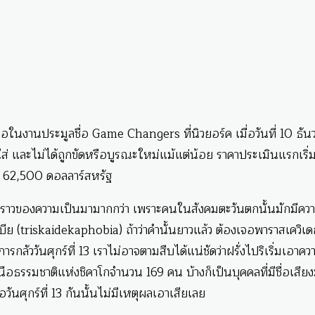
เสนอในงานประมูลชื่อ Game Changers ที่นิวยอร์ค เมื่อวันที่ 10 ธัน
ใส่ และไม่ได้ถูกขัดหรือบูรณะใหม่แม้แต่น้อย ราคาประเมินแรกเริ่
 62,500 ดอลลาร์สหรัฐ
เรื่องราวของความเป็นมามากกว่า เพราะคนในสังคมตะวันตกนั้นมักมีคว
ฟเบีย (triskaidekaphobia) ถ้าว่าคำนั้นยาวแล้ว ต้องเจอพาราสเควิเ
ลัววันศุกร์ที่ 13 เราไม่อาจตามสืบได้แน่ชัดว่าฝรั่งไปริเริ่มเอาคว
นือธรรมชาติแห่งชิคาโกจำนวน 169 คน บ้างก็เป็นบุคคลที่มีชื่อเสียง
วันศุกร์ที่ 13 กันนั้นไม่มีเหตุผลเอาเสียเลย