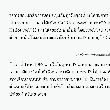
วิธีการของเขาคือการนัดประชุมกันทุกวันศุกร์ที่ 13 โดยมีการป
เล่าบรรยายว่า “แต่ละโต๊ะมีคนนั่ง 13 คน ตรงหน้าทุกคนมีร่ม
Harlot วางไว้ 13 เล่ม โต๊ะของโฆษกนั้นมีสิ่งของวางไว้ระเก
ดำ ข้างหน้ามีโลงศพที่เปิดฝาไว้ให้เห็นเทียน 13 เล่มอยู่ข้างใ
บันทึกของสภาคองเกรสในว
ข้ามมาที่ปี ค.ศ. 1962 เลย ในวันศุกร์ที่ 13 เมษายน วุฒิสม
ธรรมชาติแห่งชิคาโกนี้เพื่อมอบนาฬิกา Lucky 13 ให้แก่จอห์
สองเดือนก่อนหน้า ด้วยยานอวกาศหมายเลข 13 ในภารกิจ Frie
ตำแหน่งชั่วโมง และตามบันทึกถ้อยคำของสภาคองเกรสในวันที่ม
นำโชคสำหรับเขาจริงๆ