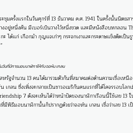
ระชุมครั้งแรกในวันศุกร์ที่ 13 ธันวาคม ค.ศ. 1941 ในครั้งนั้นนิตยสา
กางอยู่หนึ่งคัน มีเบอร์เบินวางไว้หนึ่งขวด และมีหนังสือบทกลอน T
ะระกะ ได้แก่ เกือกม้า กุญแจเก่าๆ กระจกเงาและกระดาษแข็งตัดเป็น
น”
ันที่มีการมอบนาฬิกาให้กับจอห์น เกลน
าชิกสหรัฐจำนวน 13 คนได้มารวมตัวกันที่สมาคมต่อต้านความเชื่อเหนือ
น เกลน ซึ่งเพิ่งจะกลายเป็นชาวอเมริกันคนแรกที่ได้โคจรรอบโลกเม
ndship 7 ดังจะเห็นได้ว่าหน้าปัดของนาฬิกาเรือนนี้ใช้เลข 13 ใ
ีพิธีมอบนาฬิกานั้นก็ปรากฏด้วยว่าจอห์น เกลน เชื่อว่าเลข 13 เป