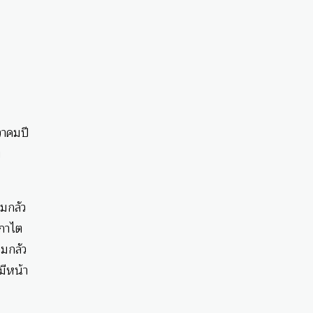
วาคมปี
ม
ามกลัว
ดกาไต
ามกลัว
มีหน้า