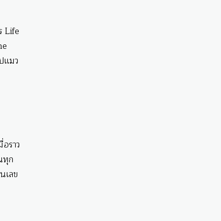
ร Life
he
รูปแมว
ื่อราว
นทุก
็นเลข