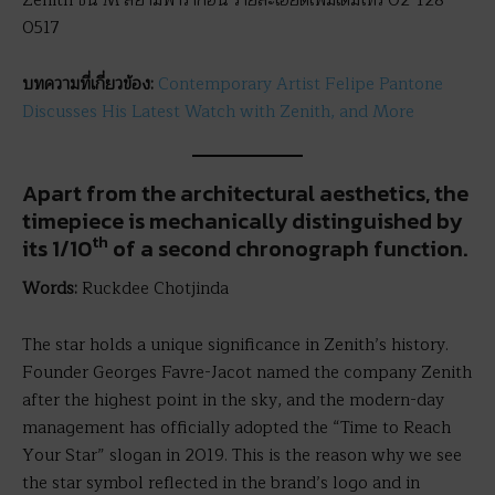
Zenith ชั้น M สยามพารากอน รายละเอียดเพิ่มเติมโทร 02-128-
0517
บทความที่เกี่ยวข้อง:
Contemporary Artist Felipe Pantone
Discusses His Latest Watch with Zenith, and More
Apart from the architectural aesthetics, the
timepiece is mechanically distinguished by
th
its 1/10
of a second chronograph function.
Words:
Ruckdee Chotjinda
The star holds a unique significance in Zenith’s history.
Founder Georges Favre-Jacot named the company Zenith
after the highest point in the sky, and the modern-day
management has officially adopted the “Time to Reach
Your Star” slogan in 2019. This is the reason why we see
the star symbol reflected in the brand’s logo and in