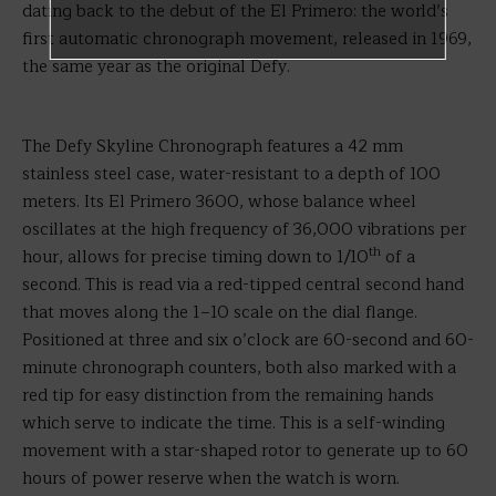
dating back to the debut of the El Primero: the world’s
first automatic chronograph movement, released in 1969,
the same year as the original Defy.
The Defy Skyline Chronograph features a 42 mm
stainless steel case, water-resistant to a depth of 100
meters. Its El Primero 3600, whose balance wheel
oscillates at the high frequency of 36,000 vibrations per
th
hour, allows for precise timing down to 1/10
of a
second. This is read via a red-tipped central second hand
that moves along the 1–10 scale on the dial flange.
Positioned at three and six o’clock are 60-second and 60-
minute chronograph counters, both also marked with a
red tip for easy distinction from the remaining hands
which serve to indicate the time. This is a self-winding
movement with a star-shaped rotor to generate up to 60
hours of power reserve when the watch is worn.