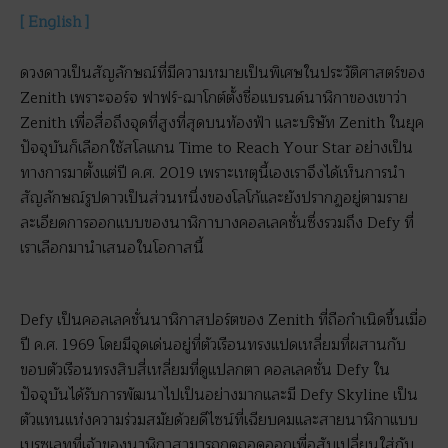
[ English ]
ดวงดาวเป็นสัญลักษณ์ที่มีความหมายเป็นพิเศษในประวัติศาสตร์ของ
Zenith เพราะจอร์จ ฟาฟร์-ฌาโกต์ตั้งชื่อแบรนด์นาฬิกาของเขาว่า
Zenith เพื่อสื่อถึงจุดที่สูงที่สุดบนท้องฟ้า และบริษัท Zenith ในยุค
ปัจจุบันก็เลือกใช้สโลแกน Time to Reach Your Star อย่างเป็น
ทางการมาตั้งแต่ปี ค.ศ. 2019 เพราะเหตุนี้เองเราจึงได้เห็นการนำ
สัญลักษณ์รูปดาวเป็นส่วนหนึ่งของโลโก้และยังปรากฏอยู่ตามราย
ละเอียดการออกแบบของนาฬิกาบางคอลเลคชั่นซึ่งรวมถึง Defy ที่
เราเลือกมานำเสนอในโอกาสนี้
Defy เป็นคอลเลคชั่นนาฬิกาสปอร์ตของ Zenith ที่ถือกำเนิดขึ้นเมื่อ
ปี ค.ศ. 1969 โดยมีจุดเด่นอยู่ที่ตัวเรือนทรงแปดเหลี่ยมที่ผสานกับ
ขอบตัวเรือนทรงสิบสี่เหลี่ยมที่ดูแปลกตา คอลเลคชั่น Defy ใน
ปัจจุบันได้รับการพัฒนาไปเป็นอย่างมากและมี Defy Skyline เป็น
ตัวแทนแห่งความร่วมสมัยด้วยดีไซน์ที่เฉียบคมและสายนาฬิกาแบบ
เบรซเลทที่เจ้าของนาฬิกาสามารถกดถอดออกเพื่อสับเปลี่ยนใส่กับ