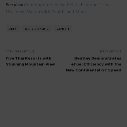
See also:
Contemporary Artist Felipe Pantone Discusses
His Latest Watch with Zenith, and More
DEFY
DEFY SKYLINE
ZENITH
PREVIOUS ARTICLE
NEXT ARTICLE
Five Thai Resorts with
Bentley Demonstrates
Stunning Mountain View
eFuel Efficiency with the
New Continental GT Speed