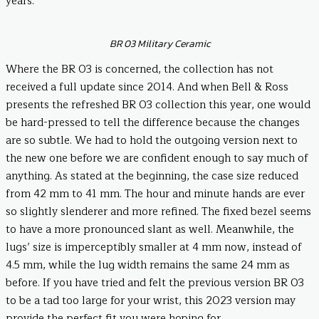
years.
BR 03 Military Ceramic
Where the BR 03 is concerned, the collection has not
received a full update since 2014. And when Bell & Ross
presents the refreshed BR 03 collection this year, one would
be hard-pressed to tell the difference because the changes
are so subtle. We had to hold the outgoing version next to
the new one before we are confident enough to say much of
anything. As stated at the beginning, the case size reduced
from 42 mm to 41 mm. The hour and minute hands are ever
so slightly slenderer and more refined. The fixed bezel seems
to have a more pronounced slant as well. Meanwhile, the
lugs’ size is imperceptibly smaller at 4 mm now, instead of
4.5 mm, while the lug width remains the same 24 mm as
before. If you have tried and felt the previous version BR 03
to be a tad too large for your wrist, this 2023 version may
provide the perfect fit you were hoping for.