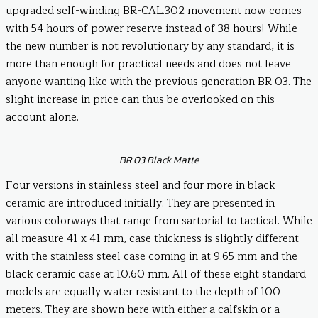
upgraded self-winding BR-CAL.302 movement now comes
with 54 hours of power reserve instead of 38 hours! While
the new number is not revolutionary by any standard, it is
more than enough for practical needs and does not leave
anyone wanting like with the previous generation BR 03. The
slight increase in price can thus be overlooked on this
account alone.
BR 03 Black Matte
Four versions in stainless steel and four more in black
ceramic are introduced initially. They are presented in
various colorways that range from sartorial to tactical. While
all measure 41 x 41 mm, case thickness is slightly different
with the stainless steel case coming in at 9.65 mm and the
black ceramic case at 10.60 mm. All of these eight standard
models are equally water resistant to the depth of 100
meters. They are shown here with either a calfskin or a