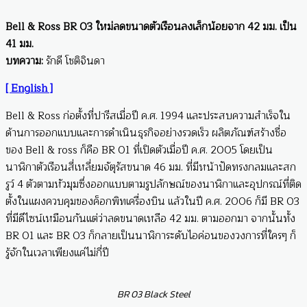
Bell & Ross BR 03 ใหม่ลดขนาดตัวเรือนลงเล็กน้อยจาก 42 มม. เป็น
41 มม.
บทความ:
รักดี โชติจินดา
[ English ]
Bell & Ross ก่อตั้งที่ปารีสเมื่อปี ค.ศ. 1994 และประสบความสำเร็จใน
ด้านการออกแบบและการดำเนินธุรกิจอย่างรวดเร็ว ผลิตภัณฑ์สร้างชื่อ
ของ Bell & ross ก็คือ BR 01 ที่เปิดตัวเมื่อปี ค.ศ. 2005 โดยเป็น
นาฬิกาตัวเรือนสี่เหลี่ยมจัตุรัสขนาด 46 มม. ที่มีหน้าปัดทรงกลมและสก
รูว์ 4 ตัวตามหัวมุมซึ่งออกแบบตามรูปลักษณ์ของนาฬิกาและอุปกรณ์ที่ติด
ตั้งในแผงควบคุมของค็อกพิทเครื่องบิน แล้วในปี ค.ศ. 2006 ก็มี BR 03
ที่มีดีไซน์เหมือนกันแต่ว่าลดขนาดเหลือ 42 มม. ตามออกมา จากนั้นทั้ง
BR 01 และ BR 03 ก็กลายเป็นนาฬิการะดับไอค่อนของวงการที่ใครๆ ก็
รู้จักในเวลาเพียงแค่ไม่กี่ปี
BR 03 Black Steel