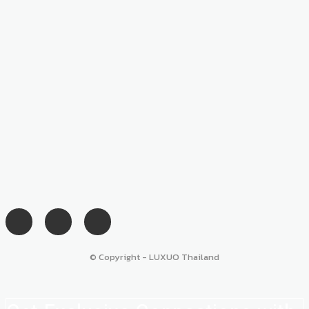
© Copyright - LUXUO Thailand