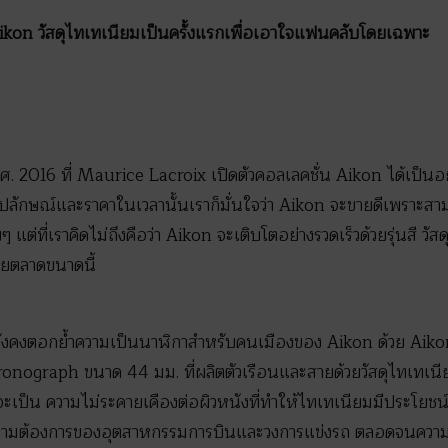
ikon วัสดุไทเทเนียมเป็นครั้งแรกเพื่อเอาใจแฟนคลับโดยเฉพาะ
.ศ. 2016 ที่ Maurice Lacroix เปิดตัวคอลเลคชั่น Aikon ได้เป็นอย่
รูปลักษณ์และราคาในเวลานั้นเราก็มั่นใจว่า Aikon จะขายดีเพราะ
แต่ที่เราคิดไม่ถึงคือว่า Aikon จะเติบโตอย่างรวดเร็วด้วยรุ่นสี วัส
ายตลาดขนาดนี้
x ยังคงตอกย้ำความเป็นนาฬิกาสำหรับคนเมืองของ Aikon ด้วย Ai
ograph ขนาด 44 มม. ที่ผลิตตัวเรือนและสายด้วยวัสดุไทเทเนีย
จะเป็น ความไม่ระคายเคืองต่อผิวหนังที่ทำให้ไทเทเนียมมีประโยชน
์ความต้องการของอุตสาหกรรมการบินและวงการแข่งรถ ตลอดจนคว