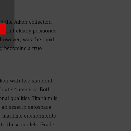
d the Aikon collection.
 point clearly positioned
 however, was the rapid
s, becoming a true
Aikon with two standout
h at 44 mm size. Both
nal qualities. Titanium is
t an asset in aerospace
or maritime environments.
nto these models: Grade