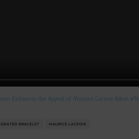
tern Enhances the Appeal of Maurice Lacroix Aikon #Ti
EGRATED BRACELET
MAURICE LACROIX