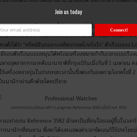
นความจำของตนว่าออกเดินทางมานานเพียงใด และใช้เวลากับแต่ละช
Join us today
t Majetek รุ่นใหม่ของปีนี้เป็นนาฬิกาที่มีชื่อเรียกว่า Longine
Connect!
กองบินเชคโกสโลวักภายใต้กองทัพบกเชคโกสโลวัก บนฝาหลังมีแกะสล
รงตัวได้ว่า “ทรัพย์สินของกองทัพบกเชคโกสโลวัก” ตัวเรือนของ
และมีขอบตัวเรือนแบบหมุนได้พร้อมเครื่องหมายกำกับเวลาแบบเรื
ินทางอุตสาหกรรมระดับนานาชาติที่กรุงเบิร์นเมื่อวันที่ 1 เมษายน ค
ใช้เครื่องหลายรุ่นในช่วงระยะเวลานั้นซึ่งตรงกับสงครามโลกครั้งที่ 
็นนาฬิกาผ่านศึกด้วยโดยปริยาย
เอกสารจดทะเบียนนาฬิกา Longines Reference 3582 เมื่อปี ค.ศ. 1935
งอย่างเช่น Reference 3582 มักจะเป็นที่สนใจของผู้ซื้อในวงกว้างกว
องการนาฬิกาที่ทนทาน พึ่งพาได้และแสดงค่าเวลาชัดเจนก็ใช้ประโยชน