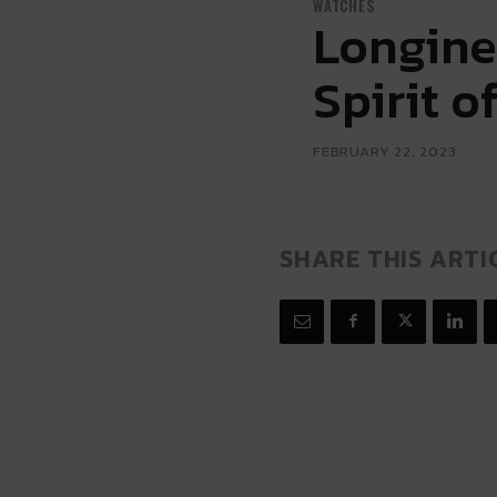
WATCHES
Longine
Spirit 
FEBRUARY 22, 2023
SHARE THIS ARTI