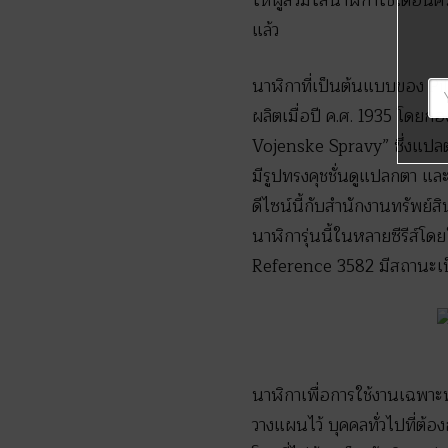
ให้ผู้สวมใส่นาฬิกาใช้เตือ
แล้ว
นาฬิกาที่เป็นต้นแบบของ Pilo
ผลิตเมื่อปี ค.ศ. 1935 โดย
Vojenske Spravy” ซึ่งแปลต
มีรูปทรงคุชชั่นดูแปลกตา 
ดีไซน์นี้กับสำนักงานทรัพย์ส
นาฬิการุ่นนี้ในหลายซีรีส์โดย
Reference 3582 มีสถานะเป
นาฬิกาเพื่อการใช้งานเฉพาะทา
วางแผนไว้ บุคคลทั่วไปที่ต้