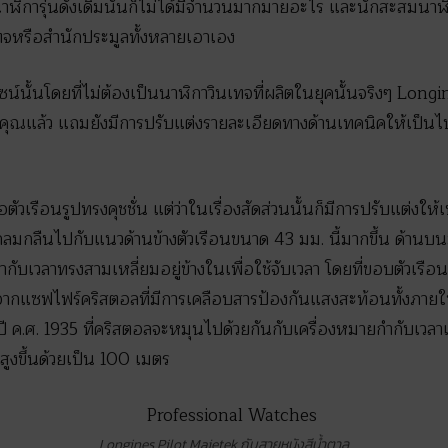
นาฬิการุ่นดั้งเดิมนั้นก็ไม่ได้มีจำนวนมากมายอะไร และนักสะสมนาฬิ
จหรือสำนักประมูลทั้งหลายเอาเอง
ซน์นั้นโดยที่ไม่ต้องเป็นนาฬิกาวินเทจที่ผลิตในยุคนั้นจริงๆ Longi
ุณแล้ว แถมยังมีการปรับแต่งรายละเอียดทางด้านเทคนิคให้เป็
อตัวเรือนรูปทรงคุชชั่น แต่ว่าในเรื่องสัดส่วนนั้นก็มีการปรับแต่งใ
่ดูกลมกลืนไปกับแนวด้านข้างตัวเรือนขนาด 43 มม. นี้มากขึ้น ด้าน
ำกับเวลาทรงสามเหลี่ยมอยู่ข้างในเพื่อใช้จับเวลา โดยที่ขอบตัวเรือ
ะจากแซฟไฟร์คริสตอลที่มีการเคลือบสารป้องกันแสงสะท้อนทั้งภ
ปี ค.ศ. 1935 ที่คริสตอลจะหมุนไปด้วยกันกับเครื่องหมายกำกับเวล
ก็สูงขึ้นด้วยเป็น 100 เมตร
Longines Pilot Majetek กับสายหนังสีน้ำตาล