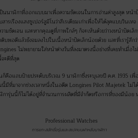
็นนาฬิกาที่ออกแบบมาเพื่อความชัดเจนในการอ่านค่าสูงสุด หน้าปั
บสารเรืองแสงซูเปอร์ลูมิโนว่าสีเรเดียมเก่าเพื่อให้ได้ลุคแบบวินเ
ความชัดเจน และหากคุณดูที่ภาพใกล้ๆ ก็จะเห็นด้วยว่าวงหน้าปัดเล็
ิบพอดีแล้วยังจมลงไปในเนื้อหน้าปัดเล็กน้อยด้วย และที่เรารู้สึ
ongines ไม่พยายามใส่หน้าต่างวันที่ลงมาตรงนี้อย่างที่เคยทำเมื่อไม่
ะดีที่สุด
นก็คือแถบป้ายประดับบริเวณ 9 นาฬิกาซึ่งระบุเลขปี ค.ศ. 1935 เพื่
่นนี้มีที่มาจากช่วงเวลาหนึ่งในอดีต Longines Pilot Majetek ไม่ไ
ารุ่นนี้ก็ไม่ได้อยู่ที่จำนวนการผลิตที่มีจำกัดหรือการที่ของมีน้อย หา
การแกะสลักชื่อรุ่นและสเปคบนฝาหลังนาฬิกา