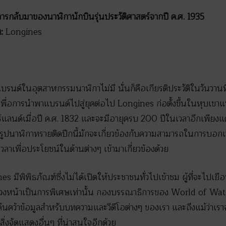
ารกลับมาของนาฬิกานักบินรุ่นประวัติศาสตร์จากปี ค.ศ. 1935
พ
:
Longines
ยแบรนด์ในอุตสาหกรรมนาฬิกาไม่มี นั่นก็คือเกียรติประวัติในวันวา
ื่อการนำพาแบรนด์ไปสู่ยุคต่อไป Longines ก่อตั้งขึ้นในหุบเขาแซงต
แลนด์เมื่อปี ค.ศ. 1832 และจะมีอายุครบ 200 ปีในเวลาอีกเพียงแค
นรูปนาฬิกาทรายติดปีกนี้มักจะเกี่ยวข้องกับความสามารถในการบอกเ
เวลาเพื่อประโยชน์ในด้านต่างๆ เข้ามาเกี่ยวข้องด้วย
 มีพิพิธภัณฑ์ซึ่งไม่ได้เปิดให้ประชาชนทั่วไปเข้าชม ผู้ที่จะไปเ
งหน้าเป็นการพิเศษเท่านั้น กองบรรณาธิการของ World of Wat
ื่อค้นคว้าข้อมูลสำหรับบทความและวีดีโอต่างๆ ของเรา และถึงแม้ว่าเร
ิ่งจัดแสดงอื่นๆ ที่น่าสนใจอีกด้วย