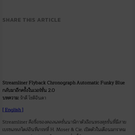
SHARE THIS ARTICLE
Streamliner Flyback Chronograph Automatic Funky Blue
กลับมาอีกครั้งในเวอร์ชั่น 2.0
บทความ:
รักดี โชติจินดา
[ English ]
Streamliner คือชื่อของคอลเลคชั่นนาฬิกาตัวเรือนทรงคุชชั่นที่มีสาย
เบรซเลทสไตล์อินทีเกรทที่ H. Moser & Cie. เปิดตัวในเดือนมกราคม