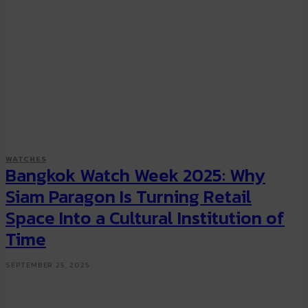
WATCHES
Bangkok Watch Week 2025: Why
Siam Paragon Is Turning Retail
Space Into a Cultural Institution of
Time
SEPTEMBER 25, 2025