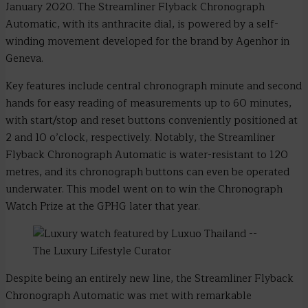
January 2020. The Streamliner Flyback Chronograph
Automatic, with its anthracite dial, is powered by a self-
winding movement developed for the brand by Agenhor in
Geneva.
Key features include central chronograph minute and second
hands for easy reading of measurements up to 60 minutes,
with start/stop and reset buttons conveniently positioned at
2 and 10 o’clock, respectively. Notably, the Streamliner
Flyback Chronograph Automatic is water-resistant to 120
metres, and its chronograph buttons can even be operated
underwater. This model went on to win the Chronograph
Watch Prize at the GPHG later that year.
Despite being an entirely new line, the Streamliner Flyback
Chronograph Automatic was met with remarkable