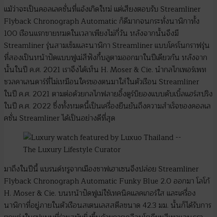
แม้ว่าจะเป็นคอลเลคชั่นที่แจ้งเกิดใหม่ แต่เสียงตอบรับ Streamliner
Flyback Chronograph Automatic ก็ดีมากจนกระทั่งนาฬิกาทั้ง
100 เรือนแรกขายหมดในเวลาเพียงไม่กี่วัน หลังจากนั้นจึงมี
Streamliner รุ่นสามเข็มและนาฬิกา Streamliner แบบโครโนกราฟรุ่น
ที่สองเป็นหน้าปัดแบบฟูเม่สีฟังกี้บลูตามออกมาในปีเดียวกัน หลังจาก
นั้นในปี ค.ศ. 2021 เราจึงได้เห็น H. Moser & Cie. นำกลไกเพอร์เพท
ชวลคาเลนดาร์ที่ไม่เหมือนใครของตนมาใส่ในตัวเรือน Streamliner
ในปี ค.ศ. 2021 ตามต่อด้วยกลไกฟลายอิ้งตูร์บิยองแบบดับเบิ้ลแฮร์สปริง
ในปี ค.ศ. 2022 ซึ่งทั้งหมดนี้เป็นเครื่องยืนยันถึงความสำเร็จของคอลเล
คชั่น Streamliner ได้เป็นอย่างดีที่สุด
มาถึงในปีนี้ แบรนด์หรูจากเมืองชาฟเฮาเซนจึงปล่อย Streamliner
Flyback Chronograph Automatic Funky Blue 2.0 ออกมา โลโก้
H. Moser & Cie. บนหน้าปัดฟูเม่ใช้เทคนิคแลคเกอร์ใส และเครื่อง
นาฬิกาที่อยู่ภายในตัวเรือนสเตนเลสสตีลขนาด 42.3 มม. นั้นก็ได้รับการ