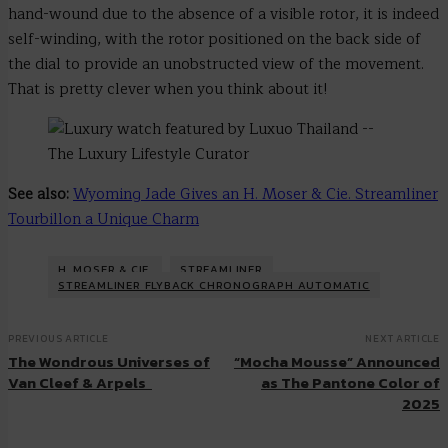
hand-wound due to the absence of a visible rotor, it is indeed
self-winding, with the rotor positioned on the back side of
the dial to provide an unobstructed view of the movement.
That is pretty clever when you think about it!
See also:
Wyoming Jade Gives an H. Moser & Cie. Streamliner
Tourbillon a Unique Charm
H. MOSER & CIE.
STREAMLINER
STREAMLINER FLYBACK CHRONOGRAPH AUTOMATIC
PREVIOUS ARTICLE
NEXT ARTICLE
The Wondrous Universes of
“Mocha Mousse” Announced
Van Cleef & Arpels
as The Pantone Color of
2025