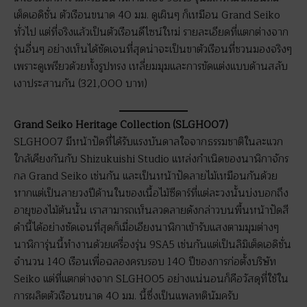
เต็ดเอดิชั่น ตัวเรือนขนาด 40 มม. ดูเผินๆ ก็เหมือน Grand Seiko
ทั่วไป แต่ที่จริงแล้วเป็นตัวเรือนดีไซน์ใหม่ รายละเอียดที่แตกต่างจาก
รุ่นอื่นๆ อย่างเห็นได้ชัดเจนที่สุดน่าจะเป็นขาตัวเรือนที่ชวนมองจริงๆ
เพราะดูเพรียวด้วยทั้งรูปทรง เหลี่ยมมุมและการขัดแต่งแบบด้านสลับ
เงาประสานกัน (321,000 บาท)
Grand Seiko Heritage Collection (SLGH007)
SLGH007 มีหน้าปัดที่ได้รับแรงบันดาลใจจากธรรมชาติในละแวก
ใกล้เคียงกันกับ Shizukuishi Studio แหล่งกำเนิดของนาฬิกาจักร
กล Grand Seiko เช่นกัน และเป็นหน้าปัดลายไม้เหมือนกันด้วย
หากแต่เป็นลายวงปีด้านในของเนื้อไม้ซีดาร์ที่แต่ละวงนั้นบ่งบอกถึง
อายุของไม้ต้นนั้น เราสามารถเห็นลวดลายดังกล่าวบนพื้นหน้าปัดสี
ดำนี้ได้อย่างชัดเจนที่สุดก็เมื่อเอียงนาฬิกาเข้ารับแสงตามมุมต่างๆ
นาฬิการุ่นนี้ทำงานด้วยเครื่องรุ่น 9SA5 เช่นกันแต่เป็นลิมิเต็ดเอดิชั่น
จำนวน 140 เรือนเพื่อฉลองครบรอบ 140 ปีของการก่อตั้งบริษัท
Seiko แต่ที่แตกต่างจาก SLGH005 อย่างแน่นอนก็คือวัสดุที่ใช้ใน
การผลิตตัวเรือนขนาด 40 มม. นี้ซึ่งเป็นแพลทตินัมครับ