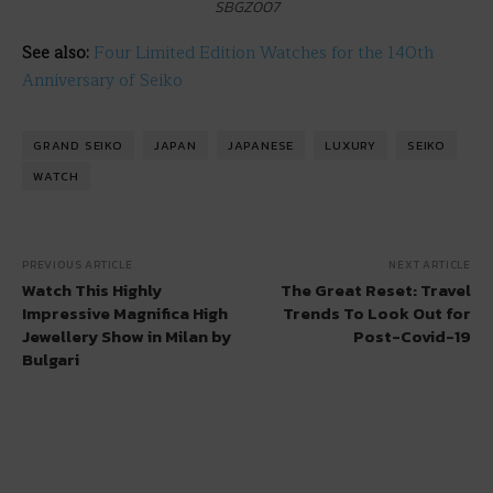
SBGZ007
See also:
Four Limited Edition Watches for the 140th
Anniversary of Seiko
GRAND SEIKO
JAPAN
JAPANESE
LUXURY
SEIKO
WATCH
PREVIOUS ARTICLE
NEXT ARTICLE
Watch This Highly
The Great Reset: Travel
Impressive Magnifica High
Trends To Look Out for
Jewellery Show in Milan by
Post-Covid-19
Bulgari