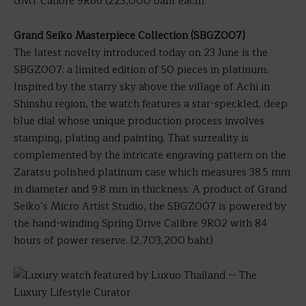
GMT Calibre 9R66 (223,000 baht each).
Grand Seiko Masterpiece Collection (SBGZ007)
The latest novelty introduced today on 23 June is the
SBGZ007: a limited edition of 50 pieces in platinum.
Inspired by the starry sky above the village of Achi in
Shinshu region, the watch features a star-speckled, deep
blue dial whose unique production process involves
stamping, plating and painting. That surreality is
complemented by the intricate engraving pattern on the
Zaratsu polished platinum case which measures 38.5 mm
in diameter and 9.8 mm in thickness. A product of Grand
Seiko’s Micro Artist Studio, the SBGZ007 is powered by
the hand-winding Spring Drive Calibre 9R02 with 84
hours of power reserve. (2,703,200 baht)