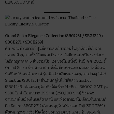
(1,986,000 บาท)
Grand Seiko Elegance Collection (SBGJ251 / SBGJ249 /
SBGE271 / SBGE269)
ด้วยความที่ชนชาติญี่ปุ่นมีความละเอียดอ่อนในทุกเรื่องที่เกี่ยวกับ
ธรรมชาติ ฤดูกาลทั้งสี่ในแต่ละปีของเขาจึงมีการแบ่งเป็นช่วงย่อยๆ
ได้อีกฤดูกาลละ 6 ช่วงรวมเป็น 24 ช่วงในหนึ่งปี ในปี ค.ศ. 2021 นี้
Grand Seiko จึงผลิตนาฬิกาจีเอ็มทีตัวเรือนสเตนเลสสตีลที่มีหน้า
ปัดดีไซน์พิเศษจำนวน 4 รุ่นเพื่อเป็นตัวแทนของฤดูกาลต่างๆ ได้แก่
Shunbun (SBGJ251) ตัวแทนฤดูใบไม้ผลิและ Shoshot
(SBGJ249) ตัวแทนฤดูร้อนซึ่งใช้เครื่อง Hi-Beat 36000 GMT รุ่น
9S86 ในตัวเรือนขนาด 39.5 มม. (250,100 บาท) ซึ่งพร้อม
จำหน่ายในเมืองไทยแล้วเวลานี้ และที่จะตามมาในเดือนกันยายนก็
คือ Kanro (SBGE271) ตัวแทนฤดูใบไม้ร่วงและ Toji (SBGE269)
ตัวแทนฤดูหนาวซึ่งใช้เครื่อง Spring Drive GMT รุ่น 9R66 รุ่น