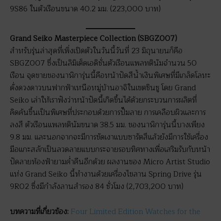
9S86 ในตัวเรือนขนาด 40.2 มม. (223,000 บาท)
Grand Seiko Masterpiece Collection (SBGZ007)
สำหรับรุ่นล่าสุดที่เพิ่งเปิดตัวในวันนี้วันที่ 23 มิถุนายนก็คือ
SBGZ007 ซึ่งเป็นลิมิเต็ดเอดิชั่นตัวเรือนแพลทตินัมจำนวน 50
เรือน จุดขายของนาฬิการุ่นนี้คือหน้าปัดสีน้ำเงินพิเศษที่มีเกล็ดโลหะ
ดั่งดวงดาวบนฟากฟ้าเหนือหมู่บ้านอาจิในเขตชินชู โดย Grand
Seiko เล่าให้เราฟังว่าหน้าปัดนี้เกิดขึ้นได้ด้วยกระบวนการผลิตที่
คิดค้นขึ้นเป็นพิเศษที่ประกอบด้วยการปั๊มลาย การเคลือบผิวและการ
ลงสี ตัวเรือนแพลทตินัมขนาด 38.5 มม. ของนาฬิการุ่นนี้บางเพียง
9.8 มม. และนอกจากจะมีการขัดเงาแบบซารัตสึแล้วยังมีการใช้เครื่อง
มือแกะสลักเป็นลวดลายแบบกระจายรอบทิศทางเพื่อเสริมรับกับหน้า
ปัดลายท้องฟ้ายามค่ำคืนอีกด้วย ผลงานของ Micro Artist Studio
แห่ง Grand Seiko นี้ทำงานด้วยเครื่องไขลาน Spring Drive รุ่น
9R02 ซึ่งมีกำลังลานสำรอง 84 ชั่วโมง (2,703,200 บาท)
บทความที่เกี่ยวข้อง
:
Four Limited Edition Watches for the