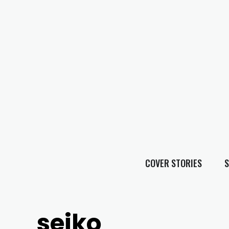
COVER STORIES
S
seiko