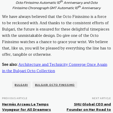
th
Octo Finissimo Automatic 10
Anniversary and Octo
th
Finissimo Chronograph GMT Automatic 10
Anniversary
We have always believed that the Octo Finissimo is a force
to be reckoned with. And thanks to the consistent efforts of
Bulgari, the future is ensured for these delightful timepieces
with the unmistakable design. Do give one of the Octo
Finissimo watches a chance to grace your wrist. We believe
that, like us, you will be pleased by everything the line has to
offer, tangible or otherwise.
See also:
Architecture and Technicity Converge Once Again
in the Bulgari Octo Collection
BULGARI
BULGARI OCTO FINISSIMO
PREVIOUS ARTICLE
NEXT ARTICLE
Hermès Arceau Le Temps
SHU Global CEO and
Voyageur for All Dreamers
Founder on Her Road to