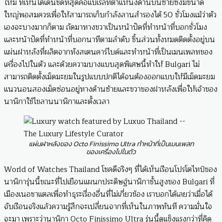
ใหม่ ที่เห็นได้เด่นชัดที่สุดคือแบเรลที่ตำแหน่งด้านบนซ้ายซึ่งมีขนาด
ใหญ่พอสมควรเพื่อให้สามารถเก็บกำลังลานสำรองได้ 50 ชั่วโมงแม้ว่าตัว
เองจะบางมากก็ตาม ถัดมาทางขวาเป็นหน้าปัดที่ทำหน้าที่บอกชั่วโมง
และหน้าปัดที่ทำหน้าที่บอกนาทีตามลำดับ ชิ้นส่วนทั้งหมดติดตั้งอยู่บน
แผ่นฝาหลังที่ผลิตจากทังสเตนคาร์ไบด์และทำหน้าที่เป็นเมนเพลทของ
เครื่องไปในตัว และด้วยความบางแบบสุดพิเศษนี้ทำให้ Bulgari ไม่
สามารถติดตั้งเม็ดมะยมในรูปแบบปกติได้จนต้องออกแบบให้มีเม็ดมะยม
แนวนอนสองเม็ดซ่อนอยู่ทางด้านซ้ายและขวาของฝาหลังเพื่อให้เจ้าของ
นาฬิกาใช้ไขลานนาฬิกาและตั้งเวลา
แผ่นฝาหลังของ Octo Finissimo Ultra ทำหน้าที่เป็นเมนเพลท
ของเครื่องไปในตัว
World of Watches Thailand โชคดีจริงๆ ที่ได้เห็นเรือนโปรโตไทป์ของ
นาฬิการุ่นนี้ขณะที่ไปเยือนแผนกประดิษฐ์นาฬิกาชั้นสูงของ Bulgari ที่
เมืองเนอชาแตลเพื่อทำธุระเรื่องอื่นที่ไม่เกี่ยวข้อง เราบอกได้เลยว่าเมื่อได้
จับเรือนจริงแล้วความรู้สึกจะเปลี่ยนจากที่เห็นในภาพทันที ความมั่นใจ
จะมา เพราะว่านาฬิกา Octo Finissimo Ultra รุ่นนี้ดูแข็งแรงกว่าที่คิด