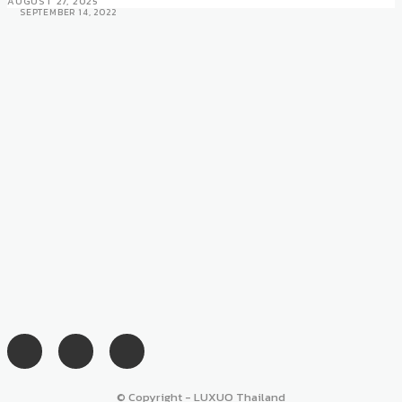
AUGUST 27, 2025
SEPTEMBER 14, 2022
© Copyright - LUXUO Thailand