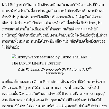
โลโก้ Bulgari ก็เป็นลายมือเขียนเหมือนกัน และก็ยังมีลายเส้นที่ตีขอบ
รอบหน้าปัดกับเส้นที่ลากผ่านศูนย์กลางหน้าปัดเหมือนเป็นลายดินสอ
สำหรับในรุ่นโครโนกราฟก็จะมีอีกหนึ่งรายละเอียดสำคัญนั่นก็คือการ
เขียนกำกับว่าวงหน้าปัดย่อยแต่ละวงทำหน้าที่อะไรซึ่งเดิมมีปรากฏใน
ภาพสเกทช์เท่านั้น ไอเดียสุดเก๋นี้ทำออกมาแล้วดูดีมากๆ และทำให้
นาฬิกาดูมี ฟีลลิ่งเหมือนกับว่าเป็นงานศิลป์บนข้อมือ ถึงแม้จะรู้อยู่แล้วว่า
ลวดลายทั้งหมดบนหน้าปัดไทเทนียมสีเทานั้นผลิตด้วยเครื่องยิงเลเซอร์
ไม่ใช่ด้วยมือ
th
Octo Finissimo Chronograph GMT Automatic 10
Anniversary
เราเชื่อมาโดยตลอดว่า Octo Finissimo เป็นนาฬิกาที่มีศักยภาพในการ
เติบโต และ Bulgari ก็ใช้ความพยายามอย่างสม่ำเสมอในการปั้นให้
คอลเลคชั่นเรือนเวลาอันเป็นเอกลักษณ์นี้มีอนาคตที่สวยงาม หากคุณผู้
อ่านมีโอกาสผ่านไปบูติคของ Bulgari แล้วไม่มีคิวอยู่ข้างหน้าก็ขอให้
ลองแวะเข้าไปชม ไปลองทาบบนข้อมือ แล้วคุณจะสัมผัสได้ทันทีว่า Octo