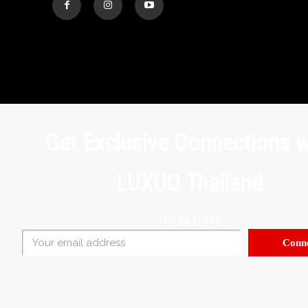
Get Exclusive Connections w
LUXUO Thailand
Join us today
Conne