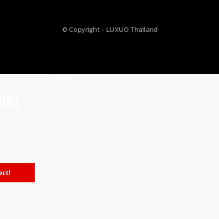
© Copyright - LUXUO Thailand
Close
ith
ct!