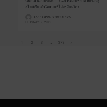
Guntû มอบประสบการณ์การท่องเที่ยวด้วยเรือหรู
สไตล์เรียวกังในแบบที่ไม่เหมือนใคร
LAPHEEPUN CHOTJINDA
-
FEBRUARY 2, 2025
1
2
3
...
373