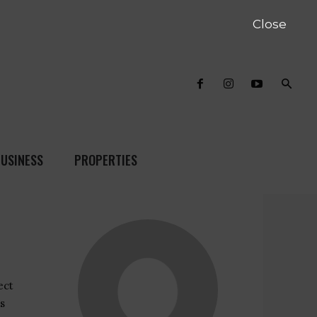
Close
USINESS
PROPERTIES
ect
s