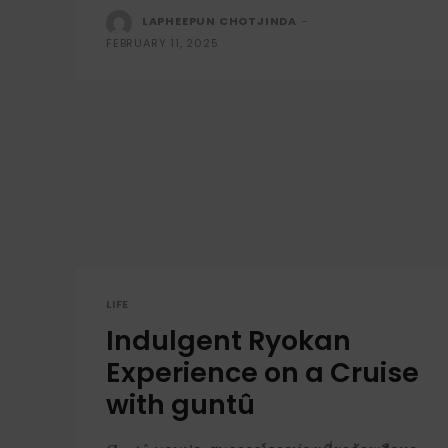
LAPHEEPUN CHOTJINDA
-
FEBRUARY 11, 2025
LIFE
Indulgent Ryokan
Experience on a Cruise
with guntû