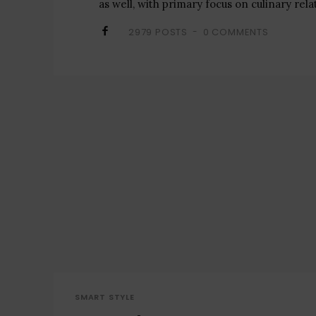
as well, with primary focus on culinary rel
2979 POSTS
0 COMMENTS
-
SMART STYLE