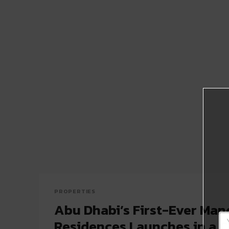
PROPERTIES
Abu Dhabi’s First-Ever Man
Residences Launches in a Cu