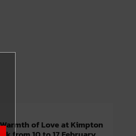
e Warmth of Love at Kimpton
ok from 10 to 17 February