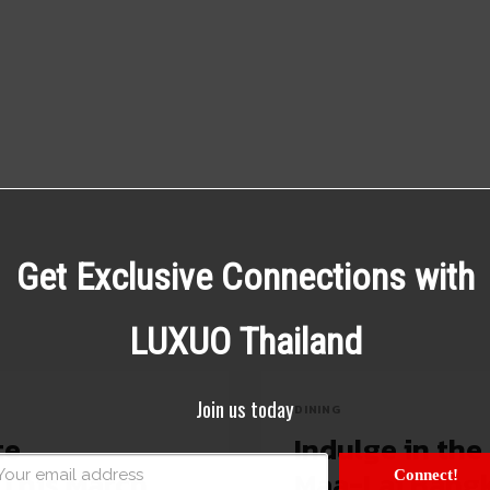
Get Exclusive Connections with
LUXUO Thailand
Join us today
DINING
te
Indulge in th
 This March
Maa-Lai Bangk
Connect!