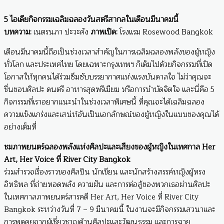
5 ไอเดียกิจกรรมเฉลิมฉลองวันสตรีสากลในเดือนมีนาคมนี้
บทความ:
เนตรนภา ปะวะคัง
ภาพเปิด:
โรงแรม Rosewood Bangkok
เดือนมีนาคมนี้ถือเป็นช่วงเวลาสำคัญในการเฉลิมฉลองพลังของผู้หญิง
ทั่วโลก และประเทศไทย โดยเฉพาะกรุงเทพฯ ก็เต็มไปด้วยกิจกรรมที่เปิด
โอกาสให้ทุกคนได้ร่วมซึมซับบรรยากาศแห่งแรงบันดาลใจ ไม่ว่าคุณจะ
ชื่นชอบศิลปะ ดนตรี อาหารสุดพรีเมียม หรือการบำบัดจิตใจ และนี่คือ 5
กิจกรรมที่เราอยากแนะนำในช่วงเวลาพิเศษนี้ ที่คุณจะได้เฉลิมฉลอง
ความแข็งแกร่งและเสน่ห์อันเป็นเอกลักษณ์ของผู้หญิงในแบบของคุณได้
อย่างเต็มที่
ชมภาพยนตร์ฉลองพลังแห่งศิลปะและเสียงของผู้หญิงในเทศกาล Her
Art, Her Voice ที่ River City Bangkok
ร่วมสำรวจเรื่องราวของศิลปิน นักเขียน และนักสร้างสรรค์หญิงผู้ทรง
อิทธิพล ที่ถ่ายทอดพลัง ความฝัน และการต่อสู้ของพวกเธอผ่านศิลปะ
ในเทศกาลภาพยนตร์สารคดี Her Art, Her Voice ที่ River City
Bangkok ระหว่างวันที่ 7 – 9 มีนาคมนี้ ในงานจะมีกิจกรรมเสวนาและ
การพูดคุยจากผู้เชี่ยวชาญด้านศิลปะและวัฒนธรรม และการฉาย