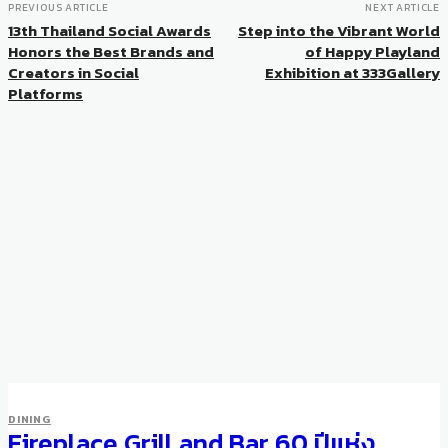
PREVIOUS ARTICLE
NEXT ARTICLE
13th Thailand Social Awards
Step into the Vibrant World
Honors the Best Brands and
of Happy Playland
Creators in Social
Exhibition at 333Gallery
Platforms
DINING
Fireplace Grill and Bar 60 ปีแห่ง