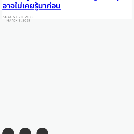
International Women’s Day
อาจไม่เคยรู้มาก่อน
This March
AUGUST 28, 2025
MARCH 3, 2025