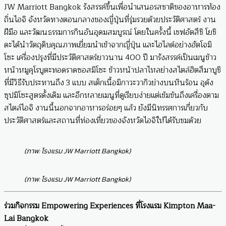
JW Marriott Bangkok รังสรรค์ขึ้นเพื่อนำเสนอรสชาติของอาหารท้อง
ถิ่นไอจิ จังหวัดทางตอนกลางของญี่ปุ่นที่รุ่มรวยด้วยประวัติศาสตร์ งาน
ฝีมือ และวัฒนธรรมการกินอันอุดมสมบูรณ์ โดยในครั้งนี้ เชฟอัตสึชิ โยชิ
ดะได้นำวัตถุดิบคุณภาพเยี่ยมนำเข้าจากญี่ปุ่น และไฮไลต์อย่างฮัตโจมิ
โซะ เครื่องปรุงที่มีประวัติศาสตร์ยาวนาน 400 ปี มารังสรรค์เป็นเมนูข้าว
หน้าหมูคุโรบูตะทอดราดซอสมิโซะ ข้าวหน้าปลาไหลย่างสไตล์ฮิตสึมาบูชิ
ที่มีวิธีรับประทานถึง 3 แบบ สเต็กเนื้อมิกาวะวากิวย่างบนหินร้อน อุด้ง
ซุปมิโซะสูตรดั้งเดิม และอีกหลายเมนูที่ดูเรียบง่ายแต่เข้มข้นถึงเครื่องตาม
สไตล์ไอจิ งานนี้นอกจากอาหารอร่อยๆ แล้ว ยังมีนิทรรศการเกี่ยวกับ
ประวัติศาสตร์และสถานที่ท่องเที่ยวของจังหวัดไอจิให้ได้รับชมด้วย
(ภาพ: โรงแรม JW Marriott Bangkok)
(ภาพ: โรงแรม JW Marriott Bangkok)
ร่วมกิจกรรม Empowering Experiences ที่โรงแรม Kimpton Maa-
Lai Bangkok