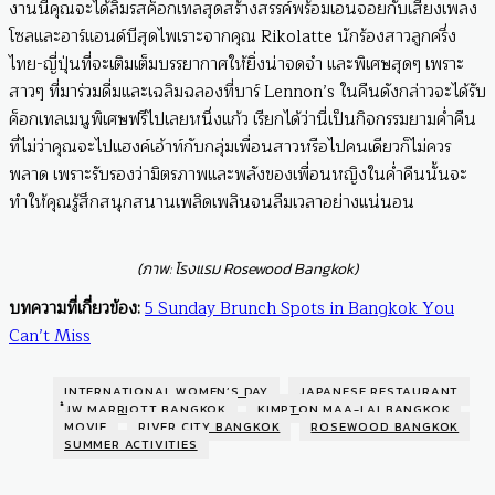
งานนี้คุณจะได้ลิ้มรสค็อกเทลสุดสร้างสรรค์พร้อมเอนจอยกับเสียงเพลง
โซลและอาร์แอนด์บีสุดไพเราะจากคุณ Rikolatte นักร้องสาวลูกครึ่ง
ไทย-ญี่ปุ่นที่จะเติมเต็มบรรยากาศให้ยิ่งน่าจดจำ และพิเศษสุดๆ เพราะ
สาวๆ ที่มาร่วมดื่มและเฉลิมฉลองที่บาร์ Lennon’s ในคืนดังกล่าวจะได้รับ
ค็อกเทลเมนูพิเศษฟรีไปเลยหนึ่งแก้ว เรียกได้ว่านี่เป็นกิจกรรมยามค่ำคืน
ที่ไม่ว่าคุณจะไปแฮงค์เอ้าท์กับกลุ่มเพื่อนสาวหรือไปคนเดียวก็ไม่ควร
พลาด เพราะรับรองว่ามิตรภาพและพลังของเพื่อนหญิงในค่ำคืนนั้นจะ
ทำให้คุณรู้สึกสนุกสนานเพลิดเพลินจนลืมเวลาอย่างแน่นอน
(ภาพ: โรงแรม Rosewood Bangkok)
บทความที่เกี่ยวข้อง:
5 Sunday Brunch Spots in Bangkok You
Can’t Miss
INTERNATIONAL WOMEN’S DAY
JAPANESE RESTAURANT
๋๋JW MARRIOTT BANGKOK
KIMPTON MAA-LAI BANGKOK
MOVIE
RIVER CITY BANGKOK
ROSEWOOD BANGKOK
SUMMER ACTIVITIES