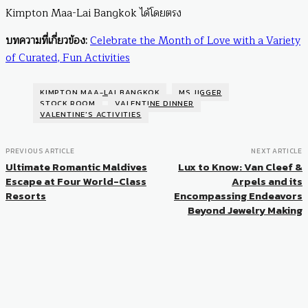
Kimpton Maa-Lai Bangkok ได้โดยตรง
บทความที่เกี่ยวข้อง:
Celebrate the Month of Love with a Variety
of Curated, Fun Activities
KIMPTON MAA-LAI BANGKOK
MS.JIGGER
STOCK.ROOM
VALENTINE DINNER
VALENTINE'S ACTIVITIES
PREVIOUS ARTICLE
NEXT ARTICLE
Ultimate Romantic Maldives
Lux to Know: Van Cleef &
Escape at Four World-Class
Arpels and its
Resorts
Encompassing Endeavors
Beyond Jewelry Making