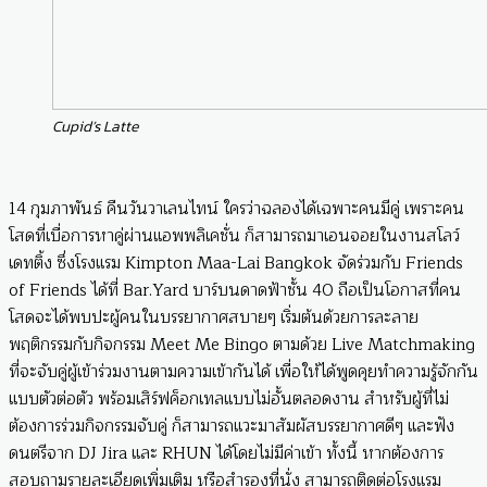
Cupid’s Latte
14 กุมภาพันธ์ คืนวันวาเลนไทน์ ใครว่าฉลองได้เฉพาะคนมีคู่ เพราะคน
โสดที่เบื่อการหาคู่ผ่านแอพพลิเคชั่น ก็สามารถมาเอนจอยในงานสโลว์
เดทติ้ง ซึ่งโรงแรม Kimpton Maa-Lai Bangkok จัดร่วมกับ Friends
of Friends ได้ที่ Bar.Yard บาร์บนดาดฟ้าชั้น 40 ถือเป็นโอกาสที่คน
โสดจะได้พบปะผู้คนในบรรยากาศสบายๆ เริ่มต้นด้วยการละลาย
พฤติกรรมกับกิจกรรม Meet Me Bingo ตามด้วย Live Matchmaking
ที่จะจับคู่ผู้เข้าร่วมงานตามความเข้ากันได้ เพื่อให้ได้พูดคุยทำความรู้จักกัน
แบบตัวต่อตัว พร้อมเสิร์ฟค็อกเทลแบบไม่อั้นตลอดงาน สำหรับผู้ที่ไม่
ต้องการร่วมกิจกรรมจับคู่ ก็สามารถแวะมาสัมผัสบรรยากาศดีๆ และฟัง
ดนตรีจาก DJ Jira และ RHUN ได้โดยไม่มีค่าเข้า ทั้งนี้ หากต้องการ
สอบถามรายละเอียดเพิ่มเติม หรือสำรองที่นั่ง สามารถติดต่อโรงแรม