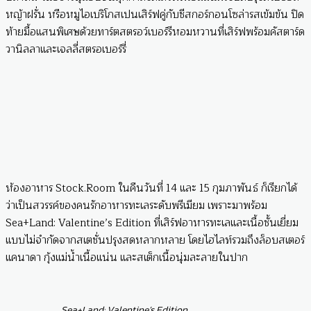
หญ้าฝรั่น หรือหมูไอเบริโกสเปนเสิร์ฟคู่กับชีสกอร์กอนโซล่ารสเข้มข้น ปิด
ท้ายมื้อแสนพิเศษด้วยทาร์ตสตรอว์เบอร์รีหอมหวานที่เสิร์ฟพร้อมคัสตาร์ด
วานิลลาและเจลลี่สตรอเบอร์รี่
ห้องอาหาร Stock.Room ในคืนวันที่ 14 และ 15 กุมภาพันธ์ ก็เรียกได้
ว่าเป็นสวรรค์ของคนรักอาหารทะเลระดับพรีเมียม เพราะมาพร้อม
Sea+Land: Valentine’s Edition ที่เสิร์ฟอาหารทะเลและเนื้อชั้นเยี่ยม
แบบไม่จำกัดจากสเตชั่นปรุงสดหลากหลาย โดยไฮไลท์รวมถึงล็อบสเตอร์
แคนาดา กุ้งแม่น้ำเนื้อแน่น และสเต็กเนื้อนุ่มละลายในปาก
Sea+Land: Valentine’s Edition