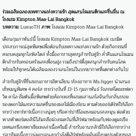
ร่วมเฉลิมฉลองเทศกาลแห่งความรัก สุดแสนโรแมนติกและชื่นมื่น ณ
โรงแรม Kimpton Maa-Lai Bangkok
บทความ:
LuxuoTH
ภาพ:
โรงแรม Kimpton Maa-Lai Bangkok
เดือนกุมภาพันธ์นี้ โรงแรม Kimpton Maa-Lai Bangkok เนรมิต
ประสบการณ์สุดพิเศษเพื่อต้อนรับเทศกาลแห่งความรัก ด้วยกิจกรรมที่
ครอบคลุมทุกไลฟ์สไตล์ ทั้งมื้ออาหารสุดหรูสำหรับคู่รัก ค่ำคืนแสนโรแมน
ติกสำหรับครอบครัวและเพื่อนฝูง รวมถึงปาร์ตี้สุดสนุกสำหรับคนโสด
พร้อมให้ทุกคนได้เฉลิมฉลองวาเลนไทน์ในบรรยากาศที่แตกต่างกันไป
สำหรับคู่รักที่ชื่นชอบอาหารอิตาเลียน ห้องอาหาร Ms.Jigger นำเสนอ
เซ็ทเมนูพิเศษ 4 คอร์ส ระหว่างวันที่ 13-15 กุมภาพันธ์ รังสรรค์โดยเชฟดา
วิด คาโล เริ่มต้นมื้อพิเศษด้วยค็อกเทลที่ผสมผสานสโลจินกับกลิ่นหอม
ของดอกไม้และความสดชื่นของผลไม้เมืองร้อน ตามด้วยออร์เดิร์ฟให้เลือก
ระหว่างทาร์ทาร์เนื้อกวางนุ่มๆ หรือคาร์ปาชิโอแซลมอนรสละมุน ต่อด้วย
พาสต้าตอร์เตลลินีไส้มะเขือม่วงรมควันที่เสิร์ฟมาพร้อมกับฟองดูมะเขือ
เทศและชีสสตราเชียเทลล่าเนื้อครีมมี่ สำหรับจานหลักมีให้เลือกระหว่าง
ปลาหิมะเนื้อขาวนุ่มอบจนสุกกำลังดีเสิร์ฟพร้อมมันฝรั่งบดปรุงด้วยซอส