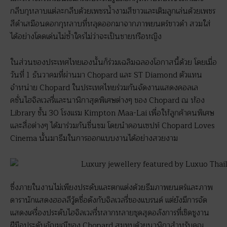
กลีบกุหลาบแต่ละกลีบด้วยเพชรน้ำงามสีขาวและเติมลูกเล่นด้วยเพชร
สีดำเสมือนดอกกุหลาบที่หลุดออกมาจากภาพยนตร์ขาวดำ สวมใส่
ได้อย่างโดดเด่นไม่ซ้ำใครไม่ว่าจะเป็นชายหรือหญิง
ในส่วนของประเทศไทยเองนั้นก็ร่วมเฉลิมฉลองโอกาสนี้ด้วย โดยเมื่อ
วันที่ 1 ธันวาคมที่ผ่านมา Chopard และ ST Diamond ตัวแทน
จำหน่าย Chopard ในประเทศไทยร่วมกันจัดงานแสดงคอลเล
คชั่นไฮจิลเวลรี่และนาฬิกาสุดพิเศษต่างๆ ของ Chopard ณ ห้อง
Library ชั้น 30 โรงแรม Kimpton Maa-Lai เพื่อให้ลูกค้าคนพิเศษ
และสื่อต่างๆ ได้มาร่วมกันชื่นชม โดยนำคอนเซปท์ Chopard Loves
Cinema นั้นมาธีมในการออกแบบงานได้อย่างสวยงาม
ซึ่งภายในงานไม่เพียงประดับและตกแต่งด้วยธีมภาพยนตร์และภาพ
ดารานักแสดงฮอลลีวู้ดชื่อดังกับจิลเวลรี่ของแบรนด์ แต่ยังมีการจัด
แสดงเครื่องประดับไฮจิลเวลรี่หลากหลายชุดสุดอลังการที่เชิดชูงาน
ฝีมือประดับอัญมณีของ Chopard สมทบด้วยนาฬิกาสำหรับคุณ