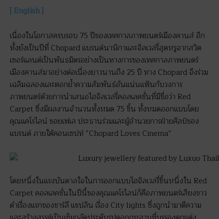
[ English ]
เนื่องในโอกาสครบรอบ 75 ปีของเทศกาลภาพยนตร์เมืองคานส์ อีก
ทั้งยังเป็นปีที่ Chopard แบรนด์นาฬิกาและจิลเวลรี่สุดหรูจากสวิต
เซอร์แลนด์เป็นพันธมิตรอย่างเป็นทางการของเทศกาลภาพยนตร์
เมืองคานส์มาอย่างต่อเนื่องยาวนานถึง 25 ปี ทาง Chopard จึงร่วม
เฉลิมฉลองและตอกย้ำความสัมพันธ์อันแน่นแฟ้นกับวงการ
ภาพยนตร์ด้วยการนำเสนอไฮจิลเวลรี่คอลเลคชั่นที่มีชื่อว่า Red
Carpet ซึ่งมีผลงานจำนวนทั้งหมด 75 ชิ้น ทั้งหมดออกแบบโดย
คุณแคโรไลน์ ชอยเฟเล ประธานร่วมและผู้อำนวยการฝ่ายศิลป์ของ
แบรนด์ ภายใต้คอนเซปท์ “Chopard Loves Cinema”
โดยหนึ่งในแรงบันดาลใจในการออกแบบไฮจิลเวลรี่ชิ้นหนึ่งใน Red
Carpet คอลเลคชั่นในปีนี้ของคุณแคโรไลน์ก็คือภาพยนตร์เสียงขาว
ดำเรื่องแรกของชาร์ลี แชปลิน เรื่อง City lights ซึ่งถูกนำมาตีความ
และสร้างสรรค์เป็นเข็มกลัดประดับรูปดอกกุหลาบที่บรรจงตกแต่ง