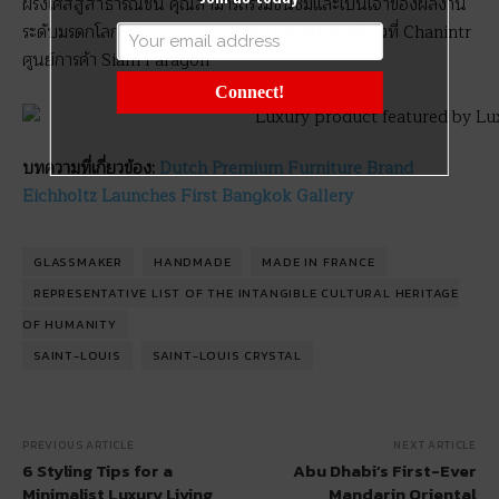
ฝรั่งเศสสู่สาธารณชน คุณสามารถร่วมชื่นชมและเป็นเจ้าของผลงาน
ระดับมรดกโลกของ Saint-Louis ในประเทศไทยได้แล้วที่ Chanintr
ศูนย์การค้า Siam Paragon
Connect!
บทความที่เกี่ยวข้อง:
Dutch Premium Furniture Brand
Eichholtz Launches First Bangkok Gallery
GLASSMAKER
HANDMADE
MADE IN FRANCE
REPRESENTATIVE LIST OF THE INTANGIBLE CULTURAL HERITAGE
OF HUMANITY
SAINT-LOUIS
SAINT-LOUIS CRYSTAL
PREVIOUS ARTICLE
NEXT ARTICLE
6 Styling Tips for a
Abu Dhabi’s First-Ever
Minimalist Luxury Living
Mandarin Oriental