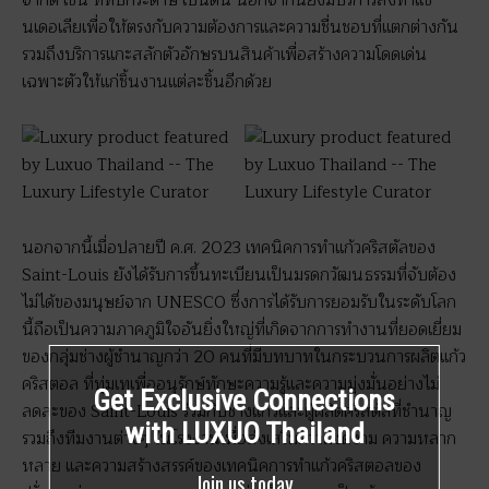
จำกัด เช่น ที่ทับกระดาษ เป็นต้น นอกจากนี้ยังมีบริการสั่งทำแช
นเดอเลียเพื่อให้ตรงกับความต้องการและความชื่นชอบที่แตกต่างกัน
รวมถึงบริการแกะสลักตัวอักษรบนสินค้าเพื่อสร้างความโดดเด่น
เฉพาะตัวให้แก่ชิ้นงานแต่ละชิ้นอีกด้วย
นอกจากนี้เมื่อปลายปี ค.ศ. 2023 เทคนิคการทำแก้วคริสตัลของ
Saint-Louis ยังได้รับการขึ้นทะเบียนเป็นมรดกวัฒนธรรมที่จับต้อง
ไม่ได้ของมนุษย์จาก UNESCO ซึ่งการได้รับการยอมรับในระดับโลก
นี้ถือเป็นความภาคภูมิใจอันยิ่งใหญ่ที่เกิดจากการทำงานที่ยอดเยี่ยม
ของกลุ่มช่างผู้ชำนาญกว่า 20 คนที่มีบทบาทในกระบวนการผลิตแก้ว
คริสตอล ที่ทุ่มเทเพื่ออนุรักษ์ทักษะความรู้และความมุ่งมั่นอย่างไม่
Get Exclusive Connections
ลดละของ Saint-Louis ร่วมกับช่างแก้วและผู้ผลิตคริสตัลที่ชำนาญ
with LUXUO Thailand
รวมถึงทีมงานต่างๆ ในโรงงานเพื่อส่งเสริมความงดงาม ความหลาก
หลาย และความสร้างสรรค์ของเทคนิคการทำแก้วคริสตอลของ
Join us today