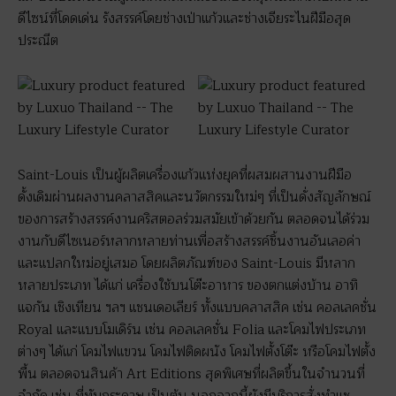
ดีไซน์ที่โดดเด่น รังสรรค์โดยช่างเป่าแก้วและช่างเจียระไนฝีมือสุด
ประณีต
Saint-Louis เป็นผู้ผลิตเครื่องแก้วแห่งยุคที่ผสมผสานงานฝีมือ
ดั้งเดิมผ่านผลงานคลาสสิคและนวัตกรรมใหม่ๆ ที่เป็นดั่งสัญลักษณ์
ของการสร้างสรรค์งานคริสตอลร่วมสมัยเข้าด้วยกัน ตลอดจนได้ร่วม
งานกับดีไซเนอร์หลากหลายท่านเพื่อสร้างสรรค์ชิ้นงานอันเลอค่า
และแปลกใหม่อยู่เสมอ โดยผลิตภัณฑ์ของ Saint-Louis มีหลาก
หลายประเภท ได้แก่ เครื่องใช้บนโต๊ะอาหาร ของตกแต่งบ้าน อาทิ
แจกัน เชิงเทียน ฯลฯ แชนเดอเลียร์ ทั้งแบบคลาสสิค เช่น คอลเลคชั่น
Royal และแบบโมเดิร์น เช่น คอลเลคชั่น Folia และโคมไฟประเภท
ต่างๆ ได้แก่ โคมไฟแขวน โคมไฟติดผนัง โคมไฟตั้งโต๊ะ หรือโคมไฟตั้ง
พื้น ตลอดจนสินค้า Art Editions สุดพิเศษที่ผลิตขึ้นในจำนวนที่