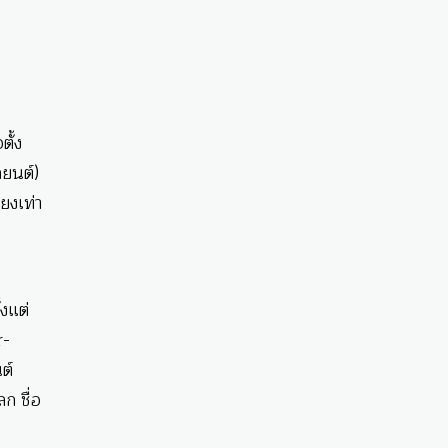
ั้ง
ถยนต์)
ยงเท่า
งแต่
r-
ต์
ก ชื่อ