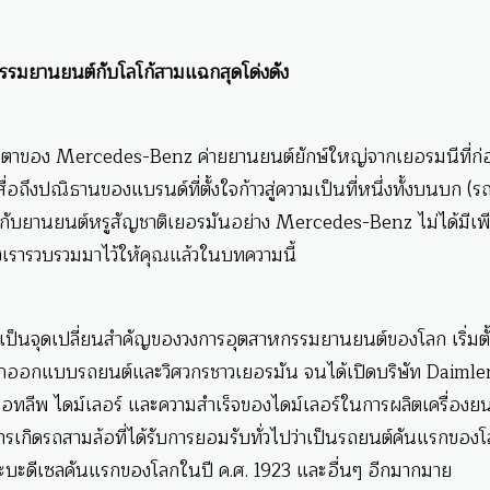
ัตกรรมยานยนต์กับโลโก้สามแฉกสุดโด่งดัง
นตาของ Mercedes-Benz ค่ายยานยนต์ยักษ์ใหญ่จากเยอรมนีที่ก่อต
ี้สื่อถึงปณิธานของแบรนด์ที่ตั้งใจก้าวสู่ความเป็นที่หนึ่งทั้งบนบก (ร
่ยวกับยานยนต์หรูสัญชาติเยอรมันอย่าง Mercedes-Benz ไม่ได้มีเพี
ซึ่งเรารวบรวมมาไว้ให้คุณแล้วในบทความนี้
็นจุดเปลี่ยนสำคัญของวงการอุตสาหกรรมยานยนต์ของโลก เริ่มตั้
์ นักออกแบบรถยนต์และวิศวกรชาวเยอรมัน จนได้เปิดบริษัท Daimle
ทลีพ ไดม์เลอร์ และความสำเร็จของไดม์เลอร์ในการผลิตเครื่องยน
ารเกิดรถสามล้อที่ได้รับการยอมรับทั่วไปว่าเป็นรถยนต์คันแรกของโล
บะดีเซลคันแรกของโลกในปี ค.ศ. 1923 และอื่นๆ อีกมากมาย