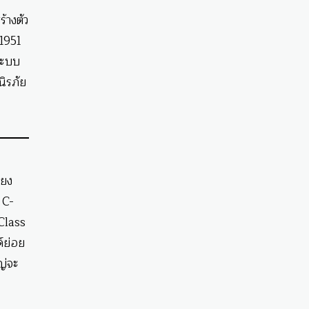
้างตัว
 1951
ระบบ
นิรภัย
ียง
 C-
Class
ด์ย่อย
ญ่จะ