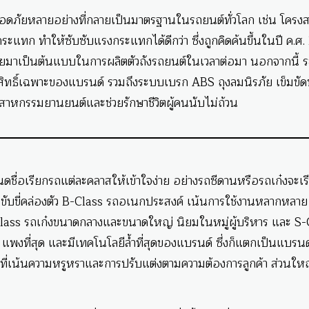
อดภัยหลายอย่างที่กลายเป็นมาตรฐานในรถยนต์ทั่วโลก เช่น โครงสร
แทก ทำให้ซับซับแรงกระแทกได้ดีกว่า ซึ่งถูกคิดค้นขึ้นในปี ค.ศ.
ายมาเป็นต้นแบบในการผลิตตัวถังรถยนต์ในเวลาต่อมา นอกจากนี้ 
กสิทธิ์เฉพาะของแบรนด์ รวมถึงระบบเบรก ABS ถุงลมนิรภัย เข็มขัด
าหกรรมยานยนต์และช่วยรักษาชีวิตผู้คนนับไม่ถ้วน
ื่อเรียกรถแต่ละคลาสให้เข้าใจง่าย อย่างรถซีดานหรือรถเก๋งจะเร
ขับขี่คล่องตัว B-Class รถอเนกประสงค์ เน้นการใช้งานหลากหลาย
-Class รถเก๋งขนาดกลางและขนาดใหญ่ นิยมในหมู่ผู้บริหาร และ S-
ด แพงที่สุด และมีเทคโนโลยีล้ำที่สุดของแบรนด์ ซึ่งก็แตกเป็นแบรน
รีที่เน้นความหรูหราและการปรับแต่งตามความต้องการลูกค้า ส่วนให