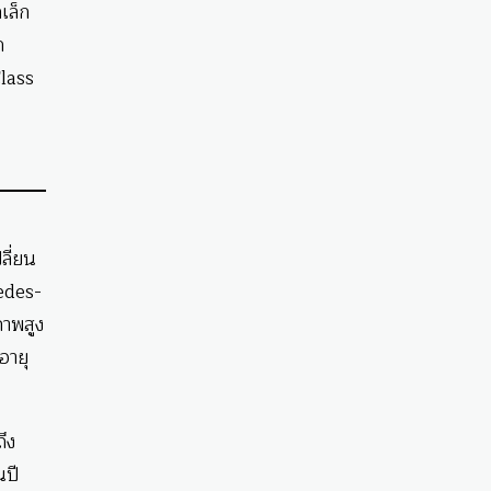
เล็ก
ก
lass
ลี่ยน
cedes-
ภาพสูง
อายุ
ึง
นปี