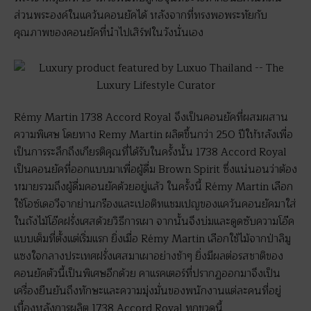
ส่วนพระองค์ในแคว้นคอนยัคได้ หลังจากที่ทรงพอพระทัยกับ
คุณภาพของคอนยัคที่นำไปเสิร์ฟในวังนั่นเอง
Rémy Martin 1738 Accord Royal จึงเป็นคอนยัคที่ผสมผสาน
ความพิเศษ โดยทาง Remy Martin ผลิตขึ้นกว่า 250 ปีให้หลังเพื่อ
เป็นการระลึกถึงเกียรติคุณที่ได้รับในครั้งนั้น 1738 Accord Royal
เป็นคอนยัคที่ออกแบบมาเพื่อผู้ดื่ม Brown Spirit ซึ่งแน่นอนว่าต้อง
หมายรวมถึงผู้ดื่มคอนยัคด้วยอยู่แล้ว ในครั้งนี้ Rémy Martin เลือก
ใช้โอซ์เดอวีจากย่านกร๊องและเปอติทแชมเปญของแคว้นคอนยัคมาใส่
ในถังไม้โอ๊คฝรั่งเศสด้วยวิธีการเผา จากนั้นจึงบ่มและดูดซับความโอ๊ค
แบบเต็มที่ตั้งแต่เริ่มแรก ยิ่งเมื่อ Rémy Martin เลือกใช้ไม้จากป่าลิมู
แซงใจกลางประเทศฝรั่งเศสมาเผาอย่างช้าๆ ยิ่งมีผลต่อรสชาติของ
คอนยัคตัวนี้เป็นพิเศษอีกด้วย คาแรคเตอร์ที่ปรากฏออกมาจึงเป็น
เครื่องยืนยันถึงทักษะและความมุ่งมั่นของพนักงานแต่ละคนที่อยู่
เบื้องหลังการผลิต 1738 Accord Royal ทุกขวดนี้