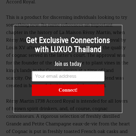
Accord Royal.
This is a product for discerning individuals looking to try
something new. Its name references an important
chapter in the history of La Maison Rémy Martin, when
Get Exclusive Connections
Rémy Martin himself was bestowed a royal approval by
Louis XV after the king was so impressed by the quality
with LUXUO Thailand
of cognac served in the latter’s court. The approval was
Join us today
for the founder of the Cognac House to plant vines in the
king’s lands in the Cognac region at a time of land
scarcity. Over 250 years later, a characterful blend was
created in honor of the high accolade received.
Connect!
Rémy Martin 1738 Accord Royal is intended for all lovers
of brown spirit drinkers, and, of course, cognac
connoisseurs. A rigorous selection of freshly distilled
Grande and Petite Champagne eaux-de-vie from the heart
of Cognac is put in freshly toasted French oak casks and