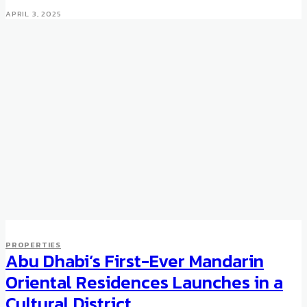
APRIL 3, 2025
PROPERTIES
Abu Dhabi’s First-Ever Mandarin
PROPERTIES
Ultra-Luxury Living at the Four
Oriental Residences Launches in a
Seasons Private Residences
Cultural District