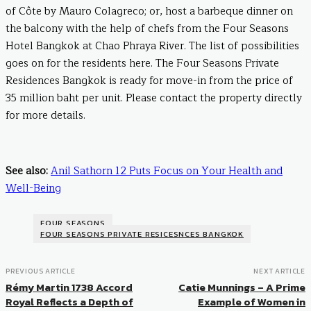
of Côte by Mauro Colagreco; or, host a barbeque dinner on
the balcony with the help of chefs from the Four Seasons
Hotel Bangkok at Chao Phraya River. The list of possibilities
goes on for the residents here. The Four Seasons Private
Residences Bangkok is ready for move-in from the price of
35 million baht per unit. Please contact the property directly
for more details.
See also:
Anil Sathorn 12 Puts Focus on Your Health and
Well-Being
FOUR SEASONS
FOUR SEASONS PRIVATE RESICESNCES BANGKOK
PREVIOUS ARTICLE
NEXT ARTICLE
Rémy Martin 1738 Accord
Catie Munnings – A Prime
Royal Reflects a Depth of
Example of Women in