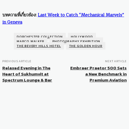
บทความที่เกี่ยวข้อง:
Last Week to Catch “Mechanical Marvels”
in Geneva
DORCHESTER COLLECTION
HOLLYWOOD
MARCO WALKER
PHOTOGRAPHY EXHIBITION
THE BEVERY HILLS HOTEL
THE GOLDEN HOUR
PREVIOUS ARTICLE
NEXT ARTICLE
Relaxed Evening in The
Embraer Praetor 500 Sets
Heart of Sukhumvit at
a New Benchmark in
Spectrum Lounge & Bar
Premium Aviation