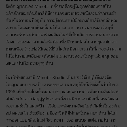
จิตวิญญาณของ Minotti หยั่งรากลึกอยู่ในคุณค่าของการเป็น
ผลิตภัณฑ์เมดอินอิตาลีที่มีการหลอมรวมประเพณีและนวัตกรรมเข้า
ด้วยกันจวบจนปัจจุบัน ความรู้ด้านงานฝีมือของอิตาลีมีเอกลักษณ์
เฉพาะตัวและคอยขับเคลื่อนให้เราเสาะหากระบวนการและวัสดุที่
สามารถรับประกันการสร้างผลิตภัณฑ์ที่เป็นเลิศ การตอบสนองความ
ต้องการของตลาด และไลฟ์สไตล์ที่เปลี่ยนแปลงไปตามยุคสมัย เรา
ทุ่มเทเพื่อสร้างเฟอร์นิเจอร์ที่มีสไตล์เหนือกาลเวลาให้โลกจดจำ ความ
ใส่ใจในรายละเอียดสะท้อนผ่านผลงานของเราในทุกแง่มุม ทุกขอบ
เขตและในกิจกรรมทุกๆ ด้าน
ในบริษัทของเรามี Minotti Studio เป็นห้องวิจัยปฏิบัติและจิต
วิญญาณแห่งการสร้างสรรค์ของแบรนด์ สตูดิโอนี้ก่อตั้งขึ้นในปี ค.ศ.
1996 เพื่อเชื่อมโยงขั้นตอนต่างๆ ของกระบวนการพัฒนาผลิตภัณฑ์
เข้าด้วยกัน จากวัสดุสู่รูปทรง จนถึงการนิยามแนวคิดเบื้องหลังของ
คอลเลคชั่นในแต่ละปี การวิจัยและพัฒนาผลิตภัณฑ์เกิดขึ้นในองค์กร
อย่างครบถ้วนด้วยทีมงานมืออาชีพที่มีทักษะในหลายๆ ด้าน ได้แก่
การออกแบบผลิตภัณฑ์ วิศวกรรม การออกแบบตกแต่งภายใน การ