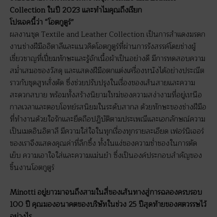
Collection ในปี 2023 และทำไมคุณถึงเรียก
โปรเจคนี้ว่า “โอตกูตูร์”
ผลงานชุด Textile and Leather Collection เป็นการสำแดงมรดก
งานช่างฝีมืออิตาลีและแนวคิดโอตกูตูร์ที่ผ่านการรังสรรค์โดยช่างผู้
เชี่ยวชาญที่เปี่ยมทักษะและรู้จักเนื้อผ้าเป็นอย่างดี มีการทดสอบความ
สม่ำเสมอของวัสดุ และแสดงฝีมือตกแต่งเครื่องหนังได้อย่างประณีต
ราวกับชุดสูทสั่งตัด ซึ่งช่วยปรับปรุงในเรื่องของเส้นสายและความ
สะดวกสบาย พร้อมทั้งสร้างนิยามใหม่ของความสง่างามที่อยู่เหนือ
กาลเวลาและตอบโจทย์รสนิยมในระดับสากล ด้วยทักษะของช่างฝีมือ
ที่ทำงานด้วยใจรักและยึดถือปฏิบัติตามประเพณีและเอกลักษณ์ความ
เป็นเมดอินอิตาลี มีความใส่ใจในทุกเรื่องทุกรายละเอียด เฟอร์นิเจอร์
ของเราจึงแสดงคุณค่าที่ลึกซึ้ง ทั้งในแง่ของความช่ำชองในการตัด
เย็บ ความเอาใจใส่และความแม่นยำ ซึ่งเป็นองค์ประกอบสำคัญของ
ชิ้นงานโอตกูตูร์
Minotti อยู่ยาวมาจนถึงสามในสี่ของเส้นทางสู่การฉลองครบรอบ
100 ปี คุณมองอนาคตของบริษัทในช่วง 25 ปีสุดท้ายของศตวรรษไว้
อย่างไร