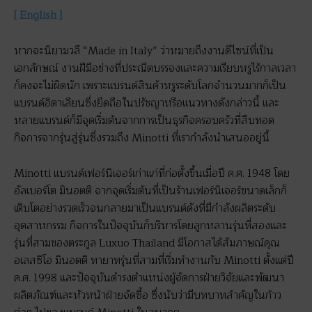
[ English ]
หากจะนิยามวลี “Made in Italy” ว่าหมายถึงงานดีไซน์ที่เป็น
เอกลักษณ์ งานฝีมือช่างที่ประณีตบรรจงและความเรียบหรูไร้กาลเวลา
ก็คงจะไม่ผิดนัก เพราะแบรนด์สินค้าหรูระดับโลกจำนวนมากก็เป็น
แบรนด์อิตาเลียนซึ่งยึดถือในปรัชญาหรือแนวทางดังกล่าวนี้ และ
หลายแบรนด์ก็มีจุดเริ่มต้นจากการเป็นธุรกิจครอบครัวที่สืบทอด
กิจการจากรุ่นสู่รุ่นซึ่งรวมถึง Minotti ที่เรากำลังนำเสนออยู่นี้
Minotti แบรนด์เฟอร์นิเจอร์เก่าแก่ที่ก่อตั้งขึ้นเมื่อปี ค.ศ. 1948 โดย
อัลเบอร์โต มินอตติ จากจุดเริ่มต้นที่เป็นร้านเฟอร์นิเจอร์ขนาดเล็กก็
เติบโตอย่างรวดเร็วจนกลายมาเป็นแบรนด์ดังที่มีกำลังผลิตระดับ
อุตสาหกรรม กิจการในปัจจุบันก็บริหารโดยลูกหลานรุ่นที่สองและ
รุ่นที่สามของตระกูล Luxuo Thailand มีโอกาสได้สัมภาษณ์คุณ
อเลสซิโอ มินอตติ ทายาทรุ่นที่สามที่เริ่มทำงานกับ Minotti ตั้งแต่ปี
ค.ศ. 1998 และปัจจุบันดำรงตำแหน่งผู้จัดการฝ่ายวิจัยและพัฒนา
ผลิตภัณฑ์และหัวหน้าฝ่ายจัดซื้อ ซึ่งนับว่ามีบทบาทสำคัญในก้าว