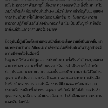
สมัยในทุกองศา ด้วยเหตุนี้ เมื่อเราสร้างคอลเลคชั่นหนึ่งขึ้นมา เราไม่
เคยนึกถึงผลิตภัณฑ์ที่จบในตัวเอง แต่เราให้ความสำคัญกับแง่มุมของ
การสร้างบริบท เพื่อให้เฟอร์นิเจอร์แต่ละชิ้น รวมถึงสถาปัตยกรรม
สามารถปฏิสัมพันธ์กันได้อย่างกลมกลืน นั่นเป็นปรัชญาที่เรายึดถือ
มาตั้งแต่ต้นและจะสานต่อในอนาคต
ปัจจุบันนี้ผู้บริโภคโดยรวมตระหนักถึงประเด็นความยั่งยืนมากขึ้น เรา
อยากทราบว่าทาง
Minotti กำลังทำอะไรเพื่อรับประกันว่าลูกค้าจะมี
ความพึงพอใจในเรื่องนี้
ในฐานะบริษัท เราได้บูรณาการประเด็นความยั่งยืนเข้ากับกลยุทธ์ของ
เรามาอย่างยาวนาน เพื่อเป็นแนวทางในการดำเนินการทั้งสำหรับ
ปัจจุบันและอนาคต แต่ละคอลเลคชั่นแสดงถึงความเอาใจใส่ในด้าน
คุณภาพ เริ่มต้นจากความร่วมมือและการเสาะแสวงหาความเป็นเลิศ
ในท้องถิ่นของเรา เรามุ่งเน้นเรื่องงานฝีมือ และเราพัฒนาต่อยอด
ประเพณีการผลิตเพื่อถ่ายทอดคุณภาพที่สัมผัสได้ ไม่เพียงแต่ในเชิง
คุณค่าของสุนทรียศาสตร์ แต่รวมถึงความน่าเชื่อถือและความทนทาน
ของผลิตภัณฑ์ด้วย