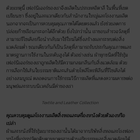
ด้วยเหตุนี้ เฟอร์นิเจอร์ของเราจึงผลิตในประเทศอิตาลี ในพื้นที่เขต
เบรียนซา ซึ่งอยู่ในละแวกเดียวกับสำนักงานใหญ่และโรงงานผลิต
นอกจากจะเป็นการควบคุมคุณภาพได้โดยตรงแล้ว ยังช่วยลดการ
ปล่อยก๊าซเรือนกระจกได้อีกด้วย ยิ่งไปกว่านั้น เราชอบสำรวจวัสดุที่
สามารถรีไซเคิลหรือนำกลับมาใช้ใหม่ได้ซึ่งสร้างผลกระทบต่อสิ่ง
แวดล้อมต่ำ ขณะเดียวกันก็เป็นวัสดุที่สามารถรับประกันคุณภาพและ
มาตรฐานการใช้งานในระดับสูงได้ ตัวอย่างเช่น ผ้าทุกชนิดที่ใช้หุ้ม
เฟอร์นิเจอร์ของเราถูกผลิตให้มีความกลมกลืนกับสิ่งแวดล้อม ด้วย
การเลือกใช้เส้นใยธรรมชาติและเส้นด้ายโพลีโพรพิลีนที่รีไซเคิลได้
อย่างสมบูรณ์ ตลอดจนการใช้กรรมวิธีการผลิตที่แสดงความเคารพต่อ
มนุษย์และระบบนิเวศอันมีค่าของเรา
Textile and Leather Collection
คุณควบคุมดูแลโรงงานผลิตสิ่งทอและเครื่องหนังด้วยตัวเองหรือ
เปล่า
ผ้าและหนังที่ใช้หุ้มเบาะของเรานั้นได้มาจากบริษัทสิ่งทอและโรงฟอก
หนังที่แปรรูปวัตถุดิบตามมาตรฐานด้านจริยธรรมและสิ่งแวดล้อมได้