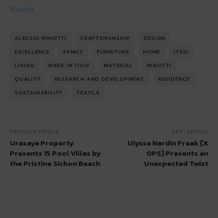
Niseko
ALESSIO MINOTTI
CRAFTSMANSHIP
DESIGN
EXCELLENCE
FAMILY
FURNITURE
HOME
ITALY
LIVING
MADE IN ITALY
MATERIAL
MINOTTI
QUALITY
RESEARCH AND DEVELOPMENT
RESIDENCE
SUSTAINABILITY
TEXTILE
PREVIOUS ARTICLE
NEXT ARTICLE
Urasaya Property
Ulysse Nardin Freak [X
Presents 15 Pool Villas by
OPS] Presents an
the Pristine Sichon Beach
Unexpected Twist