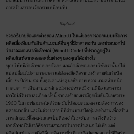
ออกแบบกราฟิก และการตลาด พวกเขาเหล่านั้นมีความปรารถนาใน
การสร้างสรรค์นวัตกรรมเหมือนกัน
Raphael
ช่วยอธิบายข้อแตกต่างของ
Minotti ในแง่ของการออกแบบหรือการ
ผลิตเมื่อเทียบกับสินค้าแบรนด์อื่นๆ ที่มีราคาพอกัน และช่วยบอกใบ้
ว่าเราจะมองหาอัตลักษณ์ (Minotti Code) ที่ปรากฏอยู่ใน
ผลิตภัณฑ์จากคอลเลคชั่นต่างๆ ของคุณได้อย่างไร
ทุกบริษัทมีอัตลักษณ์ของตัวเอง และอัตลักษณ์ของบริษัทเรานั้นก็ได้
แปรเปลี่ยนไปตามกาลเวลา แต่ยังคงยึดถือรากเหง้าตามต้นกำเนิด
เมื่อ 75 ปีก่อน รวมทั้งคุณค่าแห่งสุนทรียภาพ ความงามสง่าเหนือ
กาลเวลา การสืบสานเอกลักษณ์ทางประเพณี งานฝีมือ และความ
เอาใจใส่ในรายละเอียด ทั้งนี้ รากเหง้าของเรามีจุดเริ่มต้นในทศวรรษ
1960 ในการพัฒนาสไตล์ร่วมสมัยให้ตอบสนองความต้องการของ
ตลาดมากขึ้น และในช่วงหลายปีที่ผ่านมาเราได้ทุ่มเททำงานเพื่อสร้าง
ภาพลักษณ์ที่โดดเด่นและเป็นที่จดจำในระดับสากล สิ่งที่สร้าง
เอกลักษณ์ให้เราก็คือความสามารถในการนำเสนอ ไม่เพียงแต่
ผลิตภัณฑ์ แต่รวมถึงวิธีการตีความพื้นที่และกิจวัตรของการใช้ชีวิตร่วม