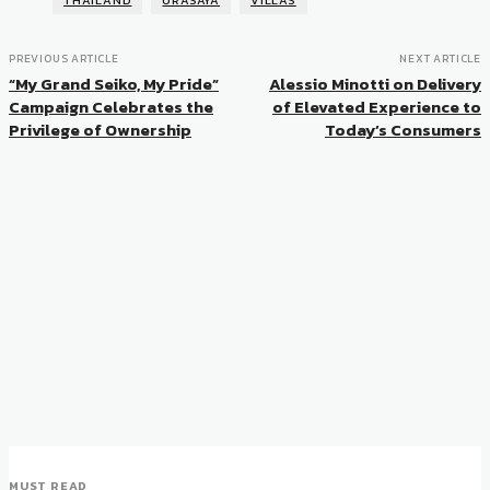
PREVIOUS ARTICLE
NEXT ARTICLE
“My Grand Seiko, My Pride”
Alessio Minotti on Delivery
Campaign Celebrates the
of Elevated Experience to
Privilege of Ownership
Today’s Consumers
MUST READ