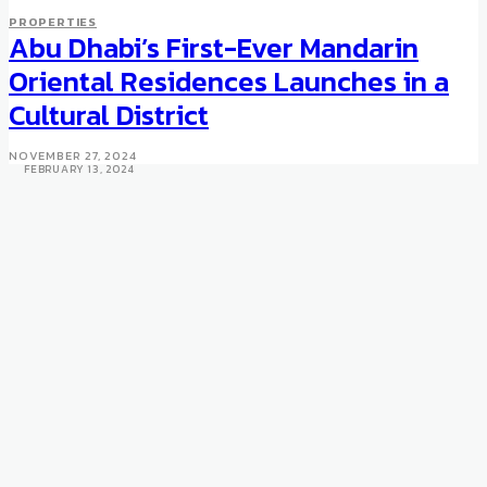
PROPERTIES
Abu Dhabi’s First-Ever Mandarin
PROPERTIES
Urasaya Property Presents 15
Oriental Residences Launches in a
Pool Villas by the Pristine
Cultural District
Sichon Beach
NOVEMBER 27, 2024
FEBRUARY 13, 2024