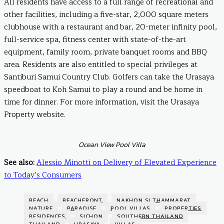
All residents have access to a full range of recreational and
other facilities, including a five-star, 2,000 square meters
clubhouse with a restaurant and bar, 20-meter infinity pool,
full-service spa, fitness center with state-of-the-art
equipment, family room, private banquet rooms and BBQ
area. Residents are also entitled to special privileges at
Santiburi Samui Country Club. Golfers can take the Urasaya
speedboat to Koh Samui to play a round and be home in
time for dinner. For more information, visit the Urasaya
Property website.
Ocean View Pool Villa
See also:
Alessio Minotti on Delivery of Elevated Experience
to Today’s Consumers
BEACH
BEACHFRONT
NAKHON SI THAMMARAT
NATURE
PARADISE
POOL VILLAS
PROPERTIES
RESIDENCES
SICHON
SOUTHERN THAILAND
THAILAND
URASAYA
VILLAS