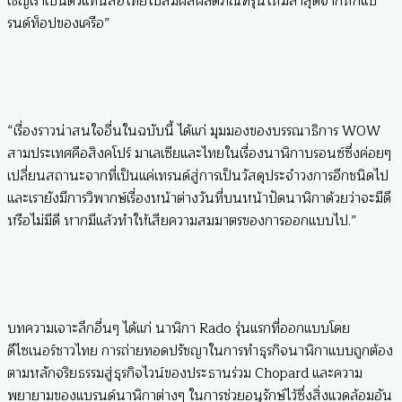
เชิญเราเป็นตัวแทนสื่อไทยไปสัมผัสผลิตภัณฑ์รุ่นใหม่ล่าสุดจากหกแบ
รนด์ท็อปของเครือ”
“เรื่องราวน่าสนใจอื่นในฉบับนี้ ได้แก่ มุมมองของบรรณาธิการ WOW
สามประเทศคือสิงคโปร์ มาเลเซียและไทยในเรื่องนาฬิกาบรอนซ์ซึ่งค่อยๆ
เปลี่ยนสถานะจากที่เป็นแค่เทรนด์สู่การเป็นวัสดุประจำวงการอีกชนิดไป
และเรายังมีการวิพากษ์เรื่องหน้าต่างวันที่บนหน้าปัดนาฬิกาด้วยว่าจะมีดี
หรือไม่มีดี หากมีแล้วทำให้เสียความสมมาตรของการออกแบบไป.”
บทความเจาะลึกอื่นๆ ได้แก่ นาฬิกา Rado รุ่นแรกที่ออกแบบโดย
ดีไซเนอร์ชาวไทย การถ่ายทอดปรัชญาในการทำธุรกิจนาฬิกาแบบถูกต้อง
ตามหลักจริยธรรมสู่ธุรกิจไวน์ของประธานร่วม Chopard และความ
พยายามของแบรนด์นาฬิกาต่างๆ ในการช่วยอนุรักษ์ไว้ซึ่งสิ่งแวดล้อมอัน