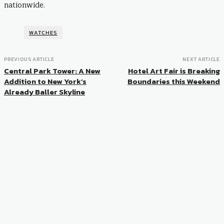
nationwide.
WATCHES
PREVIOUS ARTICLE
NEXT ARTICLE
Central Park Tower: A New
Hotel Art Fair is Breaking
Addition to New York’s
Boundaries this Weekend
Already Baller Skyline