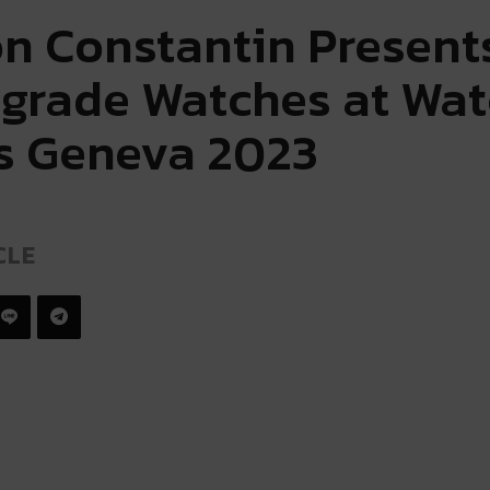
n Constantin Presents
ograde Watches at Wa
s Geneva 2023
CLE