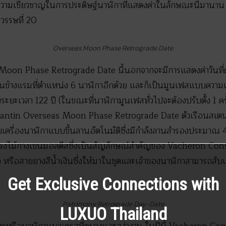
ความเชี่ยวชาญในการประดิษฐ์นาฬิกาที่แสดงค่าในลักษณะนี้มานาน ห
รรษที่ 20
Overseas Moon Phase Retrograde Date
on Phase Retrograde Date นี้นอกจากจะมีการแสดงค่าวันที่ด้
ขึ้นข้างแรมที่ตำแหน่ง 6 นาฬิกาอีกด้วย และก็เป็นมูนเฟสแบบความเท
บระยะเวลา 122 ปี (ในขณะที่นาฬิกามูนเฟสทั่วไปจะต้องปรับตั้ง 1 ครั
stantin Overseas Moon Phase Retrograde Date ตัวเรือนสเตน
วยเครื่องนาฬิกาแบบขึ้นลานอัตโนมัติซึ่งมีกำลังลานสำรองประมาณ 
ปทรงไม้กางเขนมอลตีสซึ่งเป็นสัญลักษณ์สำคัญของ Vacheron Con
ขาว หรือสายยางสีน้ำเงินซึ่งให้มาในชุดและเจ้าของนาฬิกาสามารถสับเ
Get Exclusive Connections with
Patrimony Retrograde Day-Date
LUXUO Thailand