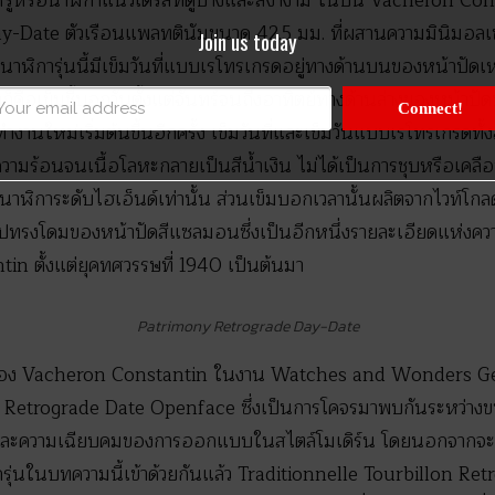
รูหรือนาฬิกาแนวเดรสที่ดูบางและสง่างาม ในปีนี้ Vacheron Cons
-Date ตัวเรือนแพลทตินัมขนาด 42.5 มม. ที่ผสานความมินิมอลเข
Join us today
นาฬิการุ่นนี้มีเข็มวันที่แบบเรโทรเกรดอยู่ทางด้านบนของหน้าปัดเห
ก็คือเข็มชี้บอกวันตั้งแต่จันทร์จนถึงอาทิตย์ทางด้านล่างของหน้าปัดที
Connect!
ำงานใหม่เริ่มต้นขึ้นอีกครั้ง เข็มวันที่และเข็มวันแบบเรโทรเกรดทั้ง
ความร้อนจนเนื้อโลหะกลายเป็นสีน้ำเงิน ไม่ได้เป็นการชุบหรือเคลื
าฬิการะดับไฮเอ็นด์เท่านั้น ส่วนเข็มบอกเวลานั้นผลิตจากไวท์โก
ปทรงโดมของหน้าปัดสีแซลมอนซึ่งเป็นอีกหนึ่งรายละเอียดแห่งความ
n ตั้งแต่ยุคทศวรรษที่ 1940 เป็นต้นมา
Patrimony Retrograde Day-Date
่สุดของ Vacheron Constantin ในงาน Watches and Wonders Gene
n Retrograde Date Openface ซึ่งเป็นการโคจรมาพบกันระหว่า
มและความเฉียบคมของการออกแบบในสไตล์โมเดิร์น โดยนอกจากจะมีเ
ุกรุ่นในบทความนี้เข้าด้วยกันแล้ว Traditionnelle Tourbillon 