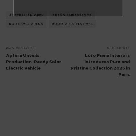
AUSTRALIAN OPEN
BRAND AMBASSADOR
ROD LAVER ARENA
ROLEX ARTS FESTIVAL
PREVIOUS ARTICLE
NEXT ARTICLE
Aptera Unveils
Loro Piana Interiors
Production-Ready Solar
Introduces Pure and
Electric Vehicle
Pristine Collection 2025 in
Paris