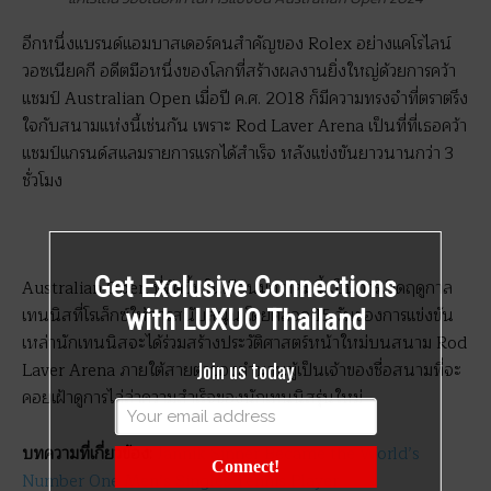
อีกหนึ่งแบรนด์แอมบาสเดอร์คนสำคัญของ Rolex อย่างแคโรไลน์
วอซเนียคกี อดีตมือหนึ่งของโลกที่สร้างผลงานยิ่งใหญ่ด้วยการคว้า
แชมป์ Australian Open เมื่อปี ค.ศ. 2018 ก็มีความทรงจำที่ตราตรึง
ใจกับสนามแห่งนี้เช่นกัน เพราะ Rod Laver Arena เป็นที่ที่เธอคว้า
แชมป์แกรนด์สแลมรายการแรกได้สำเร็จ หลังแข่งขันยาวนานกว่า 3
ชั่วโมง
Get Exclusive Connections
Australian Open ที่จัดขึ้นในเดือนมกราคมนี้ เป็นการเปิดฤดูกาล
เทนนิสที่โรเล็กซ์ให้การสนับสนุน โดยตลอด 15 วันของการแข่งขัน
with LUXUO Thailand
เหล่านักเทนนิสจะได้ร่วมสร้างประวัติศาสตร์หน้าใหม่บนสนาม Rod
Join us today
Laver Arena ภายใต้สายตาของตำนานผู้เป็นเจ้าของชื่อสนามที่จะ
คอยเฝ้าดูการไล่ล่าความสำเร็จของนักเทนนิสรุ่นใหม่
บทความที่เกี่ยวข้อง:
Jannik Sinner Became the World’s
Connect!
Number One Men’s Singles Tennis Player