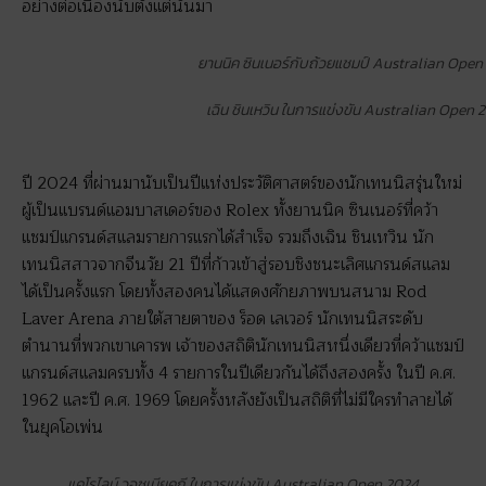
อย่างต่อเนื่องนับตั้งแต่นั้นมา
ยานนิค ซินเนอร์กับถ้วยแชมป์ Australian Open
เฉิน ชินเหวิน ในการแข่งขัน Australian Open 
ปี 2024 ที่ผ่านมานับเป็นปีแห่งประวัติศาสตร์ของนักเทนนิสรุ่นใหม่
ผู้เป็นแบรนด์แอมบาสเดอร์ของ Rolex ทั้งยานนิค ซินเนอร์ที่คว้า
แชมป์แกรนด์สแลมรายการแรกได้สำเร็จ รวมถึงเฉิน ชินเหวิน นัก
เทนนิสสาวจากจีนวัย 21 ปีที่ก้าวเข้าสู่รอบชิงชนะเลิศแกรนด์สแลม
ได้เป็นครั้งแรก โดยทั้งสองคนได้แสดงศักยภาพบนสนาม Rod
Laver Arena ภายใต้สายตาของ ร็อด เลเวอร์ นักเทนนิสระดับ
ตำนานที่พวกเขาเคารพ เจ้าของสถิตินักเทนนิสหนึ่งเดียวที่คว้าแชมป์
แกรนด์สแลมครบทั้ง 4 รายการในปีเดียวกันได้ถึงสองครั้ง ในปี ค.ศ.
1962 และปี ค.ศ. 1969 โดยครั้งหลังยังเป็นสถิติที่ไม่มีใครทำลายได้
ในยุคโอเพ่น
แคโรไลน์ วอซเนียคกี ในการแข่งขัน Australian Open 2024