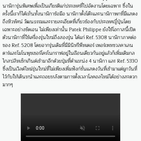
นาฬิการุ่นพิเศษเพื่อเป็นเกียรติแก่ประเทศที่ไปจัดงานโดยเฉพาะ ซึ่งใน
ครั้งนี้เราก็ได้เห็นทั้งนาฬิกาข้อมือ นาฬิกาตั้งโต๊ะและนาฬิกาพกที่มีแสดง
ถึงทิวทัศน์ วัฒนธรรมและรายละเอียดที่เกี่ยวข้องกับประเทศญี่ปุ่นโดย
เฉพาะอย่างชัดเจน ไม่เพียงเท่านั้น Patek Philippe ยังใช้โอกาสนี้เปิด
ตัวนาฬิกาที่ใช้เครื่องรุ่นใหม่ถึงสองรุ่น ได้แก่ Ref. 5308 นาฬิกาภาคต่อ
ของ Ref. 5208 โดยจากรุ่นเดิมที่มีมินิทรีพีทเตอร์ เพอร์เพทชวลคาเลน
ดาร์และโมโนพุชเชอร์โครโนกราฟอยู่ในเรือนเดียวกันอยู่แล้วก็เพิ่มเติมกล
ไกสปลิทเซ็กเกินด์เข้ามาอีกด้วยปุ่มที่ตำแหน่ง 4 นาฬิกา และ Ref. 5330
ซึ่งเป็นเวิลด์ไทม์รุ่นใหม่ที่ไม่เพียงเพิ่มฟังก์ชั่นแสดงวันที่เข้ามาแต่ผูกวันที่
ไว้กับให้เดินหน้าและถอยหลังตามการตั้งเวลาโลคอลไทม์ได้อย่างสะดวก
มากๆ