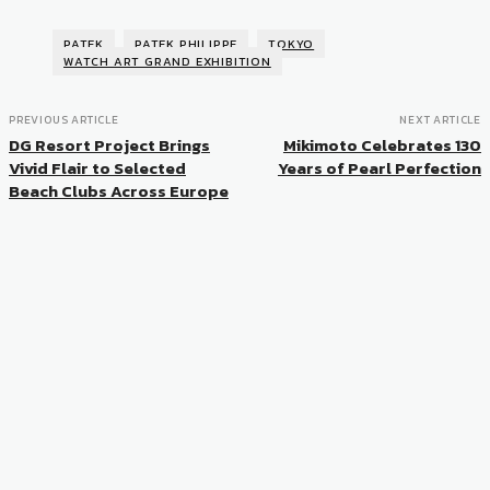
PATEK
PATEK PHILIPPE
TOKYO
WATCH ART GRAND EXHIBITION
PREVIOUS ARTICLE
NEXT ARTICLE
DG Resort Project Brings
Mikimoto Celebrates 130
Vivid Flair to Selected
Years of Pearl Perfection
Beach Clubs Across Europe