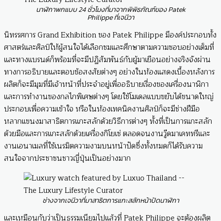
นาฬิกาพกแบบ 24 ชั่วโมงที่มาจากพิพิธภัณฑ์ของ Patek
Philippe ที่เจนีวา
นิทรรศการ Grand Exhibition ของ Patek Philippe มีองค์ประกอบทั้ง
ศาสตร์และศิลป์ให้ผู้สนใจได้เลือกชมและศึกษาตามความชอบอย่างเต็มที่
และทางแบรนด์ก็พร้อมที่จะมีปฏิสัมพันธ์กับผู้มาเยือนอย่างจริงจังผ่าน
ทางการอธิบายและตอบข้อสงสัยต่างๆ อย่างในห้องแสดงเบื้องหลังการ
ผลิตก็จะมีมุมที่มีเจ้าหน้าที่ประจำอยู่เพื่ออธิบายเรื่องของเครื่องนาฬิกา
และการทำงานของกลไกพิเศษต่างๆ โดยใช้โมเดลแบบขยับได้ขนาดใหญ่
ประกอบเพื่อความเข้าใจ หรือในห้องเทคนิคงานศิลป์ก็จะมีช่างฝีมือ
หลากแขนงมาสาธิตการแกะสลักด้วยวิธีการต่างๆ ทั้งที่เป็นการแกะสลัก
ด้วยมือและการแกะสลักด้วยเครื่องกิโยเช่ ตลอดจนงานวู๊ดมาเคททรีและ
งานเอนาเมลที่ใช้เนรมิตความงามบนหน้าปัดซึ่งทั้งหมดก็ได้รับความ
สนใจจากประชาชนชาวญี่ปุ่นเป็นอย่างมาก
ช่างจากเจนีวาที่มาสาธิตการแกะสลักหน้าปัดนาฬิกา
และเหมือนกับว่าเป็นธรรมเนียมไปแล้วที่ Patek Philippe จะต้องผลิต