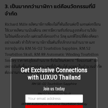
3. เป็นมากกว่านาฬิกา แต่คือนวัตกรรมที่มี
จำกัด
Richard Mille ผลิตนาฬิกาเพียงไม่กี่พันเรือนต่อปี และแต่ละเรือน
ใช้เวลาผลิตนานนับเดือน เพราะมีความซับซ้อนสูงระดับงานวิจัย
ไม่ใช่แค่เรื่องกลไก แต่รวมถึงโครงสร้าง วัสดุ และดีไซน์ที่ต้องคิดมา
อย่างลงตัว ทำให้ราคานาฬิกาเริ่มต้นที่หลักหลายล้านบาท และ
หลายรุ่น เช่น RM 56-02 Tourbillon Sapphire, RM 52
Tourbillon Skull, RM 88 Automatic Winding Tourbillon
Smiley ราคาทะลุร้อยล้านบาท ซึ่งไม่ใช่แค่เพราะ “ชื่อแบรนด์” แต่
เพราะมันคือชิ้นงานแห่งอนาคตที่จับต้องได้ แถมมาในจำนวนจำกัด
Get Exclusive Connections
ต้องผ่านการคัดเลือก ไม่ใช่มีเงินก็ซื้อได้
with LUXUO Thailand
RM 56-02 Tourbillon Sapphire
Join us today
RM 52 Tourbillon Skull
RM 88 Automatic Winding Tourbillon Smiley