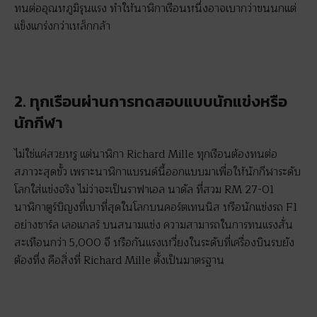
ทนต่ออุณหภูมิรุนแรง ทำให้นาฬิกาเรือนหนึ่งอาจเบากว่าขนนกแต่
แข็งแกร่งกว่าเหล็กกล้า
2. ทุกเรือนผ่านการทดสอบแบบนักแข่งหรือ
นักกีฬา
ไม่ใช่แค่สวยหรู แต่นาฬิกา Richard Mille ทุกเรือนต้องทนต่อ
สภาวะสุดขั้ว เพราะนาฬิกาแบรนด์นี้ออกแบบมาเพื่อให้นักกีฬาระดับ
โลกใส่แข่งจริง ไม่ว่าจะเป็นราฟาเอล นาดัล ที่สวม RM 27-01
นาฬิกาตูร์บิญงที่เบาที่สุดในโลกบนคอร์ตเทนนิส หรือนักแข่งรถ F1
อย่างชาร์ล เลอแกลร์ บนสนามแข่ง ความสามารถในการทนแรงสั่น
สะเทือนกว่า 5,000 จี หรือกันแรงเหวี่ยงในระดับที่เครื่องบินรบยัง
ต้องทึ่ง คือสิ่งที่ Richard Mille ตั้งเป็นมาตรฐาน