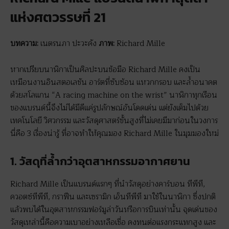
แห่งศตวรรษที่ 21
บทความ:
เนตรนภา ปะวะคัง
ภาพ:
Richard Mille
หากเปรียบนาฬิกาเป็นศิลปะบนข้อมือ Richard Mille คงเป็น
เหมือนงานอินสตอเลชัน อาร์ตที่ซับซ้อน แหวกกรอบ และล้ำอนาคต
ด้วยสโลแกน “A racing machine on the wrist” นาฬิกาทุกเรือน
ของแบรนด์นี้จึงไม่ได้มีดีแค่รูปลักษณ์อันโดดเด่น แต่ยังเต็มไปด้วย
เทคโนโลยี วิศวกรรม และวัสดุศาสตร์ขั้นสูงที่ไม่เคยมีมาก่อนในวงการ
นี่คือ 3 เรื่องน่ารู้ ที่อาจทำให้คุณมอง Richard Mille ในมุมมองใหม่
1. วัสดุที่ล้ำกว่าอุตสาหกรรมอากาศยาน
Richard Mille เป็นแบรนด์แรกๆ ที่นำวัสดุอย่างคาร์บอน ทีพีที,
ควอตซ์ทีพีที, กราฟีน และเซรามิก เอ็นทีพีที มาใช้ในนาฬิกา ซึ่งปกติ
แล้วพบได้ในอุตสาหกรรมฟอร์มูล่าวันหรือการบินเท่านั้น จุดเด่นของ
วัสดุเหล่านี้คือความเบาอย่างเหลือเชื่อ คงทนต่อแรงกระแทกสูง และ