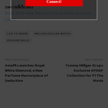
Connect!
บทความที่เกี่ยวข้อง:
Rolex 2025: New Watches That Redefine Everyday
Luxury
LUX TO KNOW
MILLION DOLLAR WATCH
RICHARD MILLE
PREVIOUS ARTICLE
NEXT ARTICLE
Amaffi Launches Royal
Tommy Hilfiger Drops
White Diamond, a New
Exclusive APXGP
Perfume Masterpiece of
Collection for F1 The
Seduction
Movie