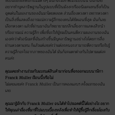
ที่เป็นเรื่องเทพปกรณัมต่างๆ มันก็จะมีลักษณะแบบนั้น ฉันก็เลย
อยากทำบุคลาธิษฐานในรูปแบบที่เป็นมังงะหรืออนิเมะแทนซึ่งก็เป็น
จุดเด่นในผลงานของฉันมาโดยตลอด ส่วนเรื่องดวงตา เพราะดวงตา
เป็นสิ่งที่แสดงถึงอารมณ์ความรู้สึกของคนได้ชัดเจนที่สุด ฉันก็เลย
เลือกดวงตา แล้วที่ผ่านมาฉันก็พยายามหลีกเลี่ยงการแสดงสีหน้า
หรืออารมณ์ ความรู้สึก เพื่อที่จะให้ผู้ชมเป็นคนตีความผลงานของฉัน
เองค่ะว่าตัวอนิเมะที่ฉันสร้างขึ้นมีบุคลาธิษฐานอย่างไรโดยการสื่อ
ผ่านดวงตาแทน ก็แล้วแต่เลยค่ะว่าแต่ละคนจะสามารถตีความหรือรับรู้
ความรู้สึกอะไรจากภาพของฉันได้ มันก็จะแตกต่างกันไปตามแต่ละ
คนค่ะ
คุณเคยทำงานร่วมกับแบรนด์สินค้ามาก่อนที่จะออกแบบนาฬิกา
Franck Muller เรือนนี้หรือไม่
ไม่เคยเลยค่ะ Franck Muller เป็นการคอลแลบฯ ครั้งแรกของฉัน
เลย
คุณมารู้จักกับ Franck Muller จนได้ทำโปรเจคต์นี้ได้อย่างไร อยาก
ให้คุณเล่าเรื่องที่มาที่ไปแบบเบื้องหลังเพื่อทำให้ผู้ซื้อรู้สึกเชื่อมโยงกับ