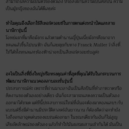
สามารถใส่ความเป็นตัวของตัวเอง หรือส่งผ่านความเป็นศิลปิน ความ
เป็นผู้หญิงของฉันได้ดีเลยค่ะ
ทำไมคุณจึงเลือกใช้สีเทอร์ควอยซ์ในการตกแต่งหน้าปัดและสาย
นาฬิการุ่นนี้
โจทย์แรกที่มาคือมังกร แล้วตามตำนานญี่ปุ่นเนี่ยมังกรคือมาจาก
ทะเลแล้วขึ้นไปบนฟ้า ฉันก็เลยคุยกับทาง Franck Muller ว่าสิ่งที่
ให้ได้ทั้งทะเลและท้องฟ้าน่าจะเป็นสีเทอร์ควอยซ์บลูค่ะ
อะไรเป็นสิ่งที่ยิ่งใหญ่หรือทรงคุณค่าที่สุดที่คุณได้รับในกระบวนการ
พัฒนานาฬิกาแนวคอลลาบอเรชั่นรุ่นนี้
ประสบการณ์ค่ะ เพราะที่ผ่านมาเวลาฉันเป็นศิลปินที่ทำภาพวาดหรือ
คิดงานของตัวเองอย่างเดียว ฉันก็จะสามารถแสดงความเป็นตัวเอง
ออกมาได้หมด แต่ทีนี้ประสบการณ์ใหม่ที่ฉันจะต้องมาคอลแลบฯ กับ
แบรนด์ซึ่งมีตำนานมีประวัติศาสตร์อันยาวนาน ก็ต้องคิดว่าจะทำยัง
ไงถึงจะเอาจุดเด่นของแบรนด์ออกมา ในขณะเดียวกันฉันก็ไม่สูญ
เสียอัตลักษณ์ของตัวเอง แล้วก็ทำให้มันผสมผสานเข้ากันได้ มันเป็น