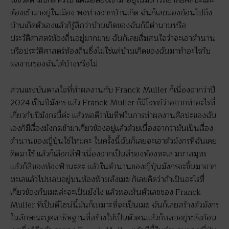
ใช้ชีวิตตามปกติทั่วไป แต่เมื่อต้องเข้ามาอยู่ในมหาวิทยาลัยศิลปะและ
ต้องเข้ามาอยู่ในเมือง พอห่างจากบ้านเกิด ฉันก็เลยมองย้อนไปถึง
บ้านเกิดตัวเองแล้วก็รู้สึกว่าบ้านเกิดของฉันก็มีตำนานหรือ
ประวัติศาสตร์ท้องถิ่นอยู่มากมาย ฉันก็เลยเริ่มสนใจว่าจะเอาตำนาน
หรือประวัติศาสตร์ท้องถิ่นซึ่งไม่ใช่แค่บ้านเกิดของฉันมาทำอะไรกับ
ผลงานของฉันได้บ้างหรือไม่
ส่วนแรงบันดาลใจที่ทำผลงานกับ Franck Muller ก็เนื่องจากว่าปี
2024 เป็นปีมังกร แล้ว Franck Muller ก็มีโจทย์ว่าอยากทำอะไรที่
เกี่ยวกับปีมังกรนี้ค่ะ แล้วพอดีว่าโมทีฟในการทำผลงานศิลปะของฉัน
เองก็มีเรื่องมังกรเข้ามาเกี่ยวข้องอยู่แล้วด้วยเนื่องจากว่ามันเป็นเรื่อง
ตำนานของญี่ปุ่นใช่ไหมคะ ในครั้งนี้ฉันก็เลยจะเอาตัวมังกรที่ฉันเคย
คิดมาใช้ แล้วก็เลือกสีฟ้าเนื่องจากเป็นสีของท้องทะเล มหาสมุทร
แล้วก็สีของท้องฟ้านะคะ แล้วในตำนานของญี่ปุ่นมังกรจะขึ้นมาจาก
ทะเลแล้วไปหลบอยู่บนท้องฟ้าหลังเมฆ ก็เลยคิดว่าถ้าเป็นอะไรที่
เกี่ยวข้องกับเมฆล่ะจะเป็นยังไง แล้วพอเห็นตัวเลขของ Franck
Muller ที่เป็นดีไซน์นี้มันก็เหมาะที่จะเป็นเมฆ ฉันก็เลยสร้างตัวมังกร
ในลักษณะบุคลาธิษฐานที่สร้างให้เป็นตัวคนแล้วก็หลบอยู่หลังก้อน