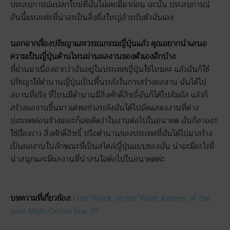
ประสบการณ์แปลกใหม่ที่ฉันไม่เคยมีมาก่อน ฉะนั้น ประสบการณ์
อันนี้แหละค่ะที่น่าจะเป็นสิ่งยิ่งใหญ่สำหรับตัวฉันเอง
นอกจากเรื่องปรัชญาและวรรณกรรมญี่ปุ่นแล้ว คุณอยากนำเสนอ
ความเป็นญี่ปุ่นด้านไหนผ่านผลงานของตัวเองอีกบ้าง
ที่ผ่านมาเนื่องจากว่าฉันอยู่ในประเทศญี่ปุ่นใช่ไหมคะ แล้วฉันก็ใช้
ปรัชญาใช้ตำนานญี่ปุ่นเป็นพื้นหลังในการสร้างผลงาน ฉันได้ไป
สถานที่จริง ที่ไหนมีตำนานมีสิ่งศักดิ์สิทธิ์ฉันก็ได้ไปสัมผัส แล้วก็
สร้างผลงานขึ้นมา แต่พอช่วงหลังฉันได้ไปจัดแสดงงานที่ต่าง
ประเทศค่อนข้างเยอะก็เลยคิดว่าในงานต่อไปในอนาคต ฉันก็อาจจะ
ใช้เรื่องราว สิ่งศักดิ์สิทธิ์ หรือตำนานของประเทศที่ฉันได้ไปมาสร้าง
เป็นผลงานในลักษณะที่เป็นสไตล์ญี่ปุ่นแบบของฉัน น่าจะมีอะไรที่
น่าสนุกและมีผลงานที่น่าสนใจต่อไปในอนาคตค่ะ
บทความที่เกี่ยวข้อง:
One-Week on the Wrist Review of the
new Mido Ocean Star 39