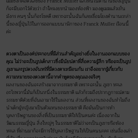
เมฆซึ่งก็คือตัวเลขของ Franck Muller แล้วทีนี้ในตำนานของญี่ปุ่น
ก็จะมีบอกไว้ด้วยว่า ถ้าใครเงยหน้ามองท้องฟ้า มองดูเมฆแล้วเห็น
มังกร คนๆ นั้นก็จะโชคดี เพราะฉะนั้นฉันก็เลยเชื่อมโยงตำนานเหล่า
นี้ของญี่ปุ่นไว้ในการออกแบบนาฬิกาของ Franck Muller เรือนนี้
ค่ะ
ดวงตาเป็นองค์ประกอบที่มีส่วนสำคัญอย่างยิ่งในงานออกแบบของ
คุณ ไม่ว่าจะเป็นรูปเด็กสาวซึ่งมีนัยน์ตาที่สื่อความรู้สึก หรือจะเป็นรูป
ภูเขาและรูปดวงจันทร์ที่มีดวงตาเหมือนกัน เราจึงอยากรู้เกี่ยวกับ
ความหมายของดวงตานี้จากคำพูดของคุณเองจริงๆ
ผลงานของฉันจะสร้างมาจากธรรมชาติ เพราะฉะนั้น ภูเขา ทะเล
อะไรพวกนี้มันก็เป็นหนึ่งในธรรมชาติ แล้วก็รวมถึงปรากฏการณ์ตาม
ธรรมชาติด้วยที่ฉันเอามาใช้ในผลงาน ส่วนที่ผลงานของฉันทำไมถึง
นำเด็กผู้หญิงมาเป็นตัวแทนของธรรมชาติ คือมันเป็นการทำ
บุคลาธิษฐานของสิ่งที่เป็นธรรมชาติให้เป็นคนค่ะ เนื่องจากใน
วัฒนธรรมญี่ปุ่น สิ่งใหญ่ๆ ในธรรมชาติไม่ว่าจะเป็นภูเขาหรือท้อง
ทะเล ที่ผ่านมาก็จะมีการใช้บุคลาธิษฐานให้เป็นคนนะคะ เช่นเรื่องเล่า