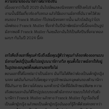
ความหมายของนาฬิกาได้มากยิ่งขึ้น
เนื่องจากว่าในปี 2023 ฉันไปจัดแสดงนิทรรศการที่สิงคโปร์ แล้วใน
งานนั้นมีธีมเกี่ยวข้องกับทะเล แล้วก็มีผลงานมังกรที่ฉันวาดไว้ด้วย
คนของ Franck Muller ก็ไปชมนิทรรศการนั้น แล้วบังเอิญว่าโปร
เจ็คต์ของ Franck Muller ที่จะทำในปีนักษัตรมังกรนี้เนี่ยจะเป็นรูป
มังกรพอดี Franck Muller ก็เลยเลือกฉันให้เป็นศิลปินที่จะมาคอล
แลบฯ กันในปี 2024 นี้ค่ะ
อะไรคือสิ่งแรกที่คุณคำนึงถึงเมื่อคุณรู้ตัวว่าคุณกำลังจะต้องออกแบบ
มังกรสไตล์ญี่ปุ่นเพื่อไปอยู่บนนาฬิกาสวิส คุณตั้งใจวาดมังกรให้อยู่
ในรูปของมนุษย์ตั้งแต่แรกเลยหรือไม่
ตอนแรกที่ได้โจทย์มาว่าเป็นมังกร ฉันก็ไม่ได้คิดว่าต้องเป็นเด็กผู้หญิง
นะคะ แต่ฉันก็เสนอไปโดยดูจากรูปลักษณ์และจุดเด่นของตัวนาฬิกา
ที่มีเส้นสาย มีความโค้งมน และตัวหน้าปัดที่มีอัตลักษณ์พิเศษ ความ
จริงตอนแรกฉันก็ดีไซน์รูปแบบของตัวมังกรหลายแบบให้เข้ากับตัว
นาฬิกา Franck Muller แล้วทาง Franck Muller ก็ถูกใจอันที่
เป็นเด็กผู้หญิง แล้วพอเป็นเด็กผู้หญิงฉันเองก็รู้สึกดีด้วยค่ะเพราะว่า