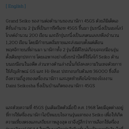
[ English ]
Grand Seiko ขอสานต่อตำนานของนาฬิกา 45GS ด้วยลิมิเต็ดเอ
ดิชั่นจำนวน 2 รุ่นที่เป็นการรีครีเอท 45GS ขึ้นมา รุ่นหนึ่งเป็นเยลโลว์
โกลด์จำนวน 200 เรือน และอีกรุ่นหนึ่งเป็นสเตนเลสสตีลจำนวน
1,200 เรือน โดยมีกำหนดเริ่มขายและส่งมอบตั้งแต่เดือน
พฤศจิกายนที่ผ่านมา นาฬิกาทั้ง 2 รุ่นนี้มีดีไซน์เกือบจะเหมือนรุ่น
ดั้งเดิมทุกประการ โดยเฉพาะอย่างยิ่งหน้าปัดที่ใช้โลโก้ Seiko ด้าน
บนเหมือนในอดีต ส่วนทางด้านล่างนั้นก็ยังคงความวินเทจด้วยการ
ใช้สัญลักษณ์ GS และ Hi-Beat ประกอบกับตัวเลข 36000 ซึ่งสื่อ
ถึงความถี่สูงของเครื่องนาฬิกา และสุดท้ายคือโลโกของโรงงาน
Daini Seikosha ซึ่งเป็นบ้านเกิดของนาฬิกา 45GS
และด้วยความที่ 45GS รุ่นเดิมเปิดตัวเมื่อปี ค.ศ. 1968 โดยมีจุดต่างอยู่
ที่การใช้เครื่องนาฬิกาไฮบีทแบบไขลานรุ่นแรกของ Seiko เพื่อให้เกิด
ความเที่ยงตรงและเสถียรภาพสูงสุด เราจึงรู้สึกว่าการเลือกใช้เครื่อง