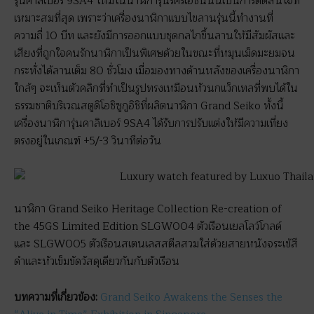
รุ่นคาลิเบอร์ 9SA4 ใหม่ในนาฬิการุ่นรีครีเอชั่นนั้นเป็นการตัดสินใจที่
เหมาะสมที่สุด เพราะว่าเครื่องนาฬิกาแบบไขลานรุ่นนี้ทำงานที่
ความถี่ 10 บีท และยังมีการออกแบบชุดกลไกขึ้นลานให้มีสัมผัสและ
เสียงที่ถูกใจคนรักนาฬิกาเป็นพิเศษด้วยในขณะที่หมุนเม็ดมะยมจน
กระทั่งได้ลานเต็ม 80 ชั่วโมง เมื่อมองทางด้านหลังของเครื่องนาฬิกา
ใกล้ๆ จะเห็นตัวคลิกที่ทำเป็นรูปทรงเหมือนหัวนกแว็กเทลที่พบได้ใน
ธรรมชาติบริเวณสตูดิโอชิซูกูอิชิที่ผลิตนาฬิกา Grand Seiko ทั้งนี้
เครื่องนาฬิการุ่นคาลิเบอร์ 9SA4 ได้รับการปรับแต่งให้มีความเที่ยง
ตรงอยู่ในเกณฑ์ +5/-3 วินาทีต่อวัน
นาฬิกา Grand Seiko Heritage Collection Re-creation of
the 45GS Limited Edition SLGW004 ตัวเรือนเยลโลว์โกลด์
และ SLGW005 ตัวเรือนสเตนเลสสตีลสวมใส่ด้วยสายหนังจระเข้สี
ดำและหัวเข็มขัดวัสดุเดียวกันกับตัวเรือน
บทความที่เกี่ยวข้อง:
Grand Seiko Awakens the Senses the