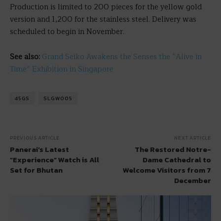
Production is limited to 200 pieces for the yellow gold
version and 1,200 for the stainless steel. Delivery was
scheduled to begin in November.
See also:
Grand Seiko Awakens the Senses the “Alive in
Time” Exhibition in Singapore
45GS
SLGW005
PREVIOUS ARTICLE
NEXT ARTICLE
Panerai’s Latest
The Restored Notre-
“Experience” Watch is All
Dame Cathedral to
Set for Bhutan
Welcome Visitors from 7
December