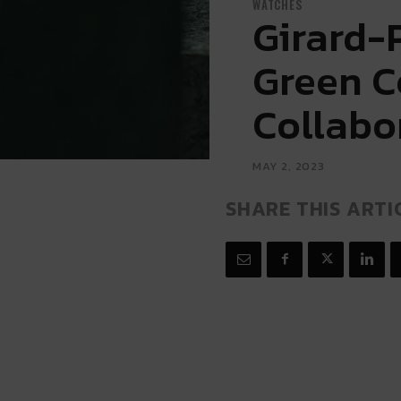
WATCHES
Girard-
Green C
Collabo
MAY 2, 2023
SHARE THIS ARTI