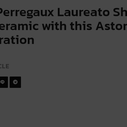
Perregaux Laureato Sh
eramic with this Asto
ration
CLE