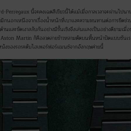
d-Perregaux นี้จะคงเฉดสีเขียวนี้ได้แม้เมื่อกาลเวลาจะผ่านไปนาน
ามิกนอกเหนือจากเรื่องน้ำหนักที่เบาและความทนทานต่อการขีดข่วน 
้านและขัดเงาสลับกันอย่างมีชั้นเชิงจึงเล่นแสงเป็นอย่างดียามเมื่
็น Aston Martin ก็คือลวดลายข้าวหลามตัดบนพื้นหน้าปัดแบบซันเรย์
หนังของรถระดับไฮเพอร์ฟอร์แมนซ์จากอังกฤษค่ายนี้