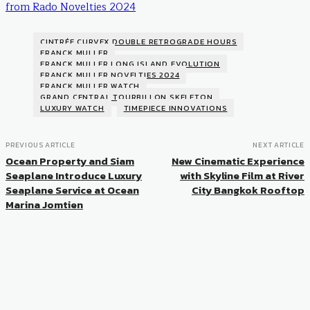
from Rado Novelties 2024
CINTRÉE CURVEX DOUBLE RETROGRADE HOURS
FRANCK MULLER
FRANCK MULLER LONG ISLAND EVOLUTION
FRANCK MULLER NOVELTIES 2024
FRANCK MULLER WATCH
GRAND CENTRAL TOURBILLON SKELETON
LUXURY WATCH
TIMEPIECE INNOVATIONS
PREVIOUS ARTICLE
NEXT ARTICLE
Ocean Property and Siam
New Cinematic Experience
Seaplane Introduce Luxury
with Skyline Film at River
Seaplane Service at Ocean
City Bangkok Rooftop
Marina Jomtien