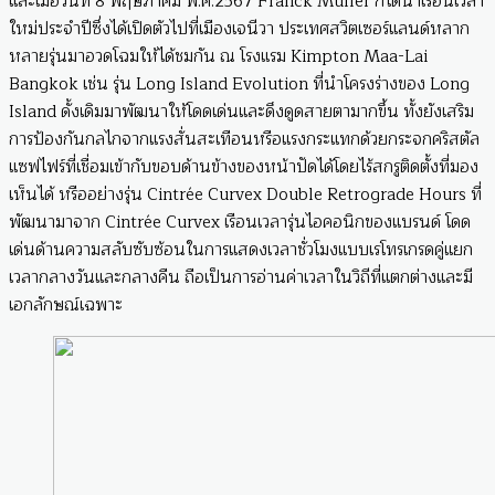
และเมื่อวันที่ 8 พฤษภาคม พ.ศ.2567 Franck Muller ก็ได้นำเรือนเวลา
ใหม่ประจำปีซึ่งได้เปิดตัวไปที่เมืองเจนีวา ประเทศสวิตเซอร์แลนด์หลาก
หลายรุ่นมาอวดโฉมให้ได้ชมกัน ณ โรงแรม Kimpton Maa-Lai
Bangkok เช่น รุ่น Long Island Evolution ที่นำโครงร่างของ Long
Island ดั้งเดิมมาพัฒนาให้โดดเด่นและดึงดูดสายตามากขึ้น ทั้งยังเสริม
การป้องกันกลไกจากแรงสั่นสะเทือนหรือแรงกระแทกด้วยกระจกคริสตัล
แซฟไฟร์ที่เชื่อมเข้ากับขอบด้านข้างของหน้าปัดได้โดยไร้สกรูติดตั้งที่มอง
เห็นได้ หรืออย่างรุ่น Cintrée Curvex Double Retrograde Hours ที่
พัฒนามาจาก Cintrée Curvex เรือนเวลารุ่นไอคอนิกของแบรนด์ โดด
เด่นด้านความสลับซับซ้อนในการแสดงเวลาชั่วโมงแบบเรโทรเกรดคู่แยก
เวลากลางวันและกลางคืน ถือเป็นการอ่านค่าเวลาในวิถีที่แตกต่างและมี
เอกลักษณ์เฉพาะ